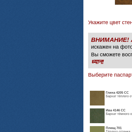
Укажите цвет с
искажен на фото
Вы сможете вос
ध्यान!
Выберите паспар
Глина 4205 СС
Бархат тёплого о
Ива 4146 СС
Бархат тёмного о
Плющ 701
Тёплого оттенка