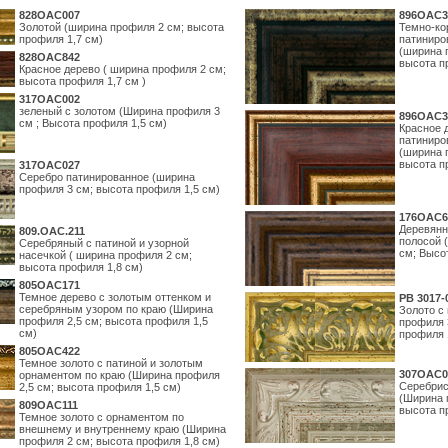
828OAC007
896OAC3
Золотой (ширина профиля 2 см; высота
Темно-ко
профиля 1,7 см)
патиниро
(ширина 
828OAC842
высота п
Красное дерево ( ширина профиля 2 см;
высота профиля 1,7 см )
317OAC002
зеленый с золотом (Ширина профиля 3
896OAC3
см ; Высота профиля 1,5 см)
Красное 
патиниро
(ширина 
высота п
317OAC027
Серебро патинированное (ширина
профиля 3 см; высота профиля 1,5 см)
176OAC6
Деревянн
809.ОАС.211
полосой 
Серебряный с патиной и узорной
см; Высо
насечкой ( ширина профиля 2 см;
высота профиля 1,8 см)
805OAC171
Темное дерево с золотым оттенком и
PB 3017-
серебряным узором по краю (Ширина
Золото с
профиля 2,5 см; высота профиля 1,5
профиля 
см)
профиля 
805OAC422
Темное золото с патиной и золотым
307OAC0
орнаментом по краю (Ширина профиля
Серебрис
2,5 см; высота профиля 1,5 см)
(Ширина 
809OAC111
высота п
Темное золото с орнаментом по
внешнему и внутреннему краю (Ширина
профиля 2 см; высота профиля 1,8 см)