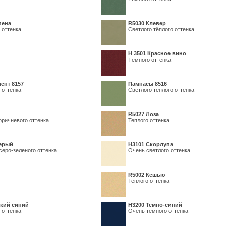
пена
R5030 Клевер
 оттенка
Светлого тёплого оттенка
Н 3501 Красное вино
Тёмного оттенка
ент 8157
Пампасы 8516
 оттенка
Светлого тёплого оттенка
R5027 Лоза
оричневого оттенка
Теплого оттенка
серый
Н3101 Скорлупа
серо-зеленого оттенка
Очень светлого оттенка
R5002 Кешью
Теплого оттенка
кий синий
Н3200 Темно-синий
 оттенка
Очень темного оттенка