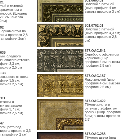
501.0603.01
21
Золотой с патиной.
тый с патиной,
(шир. профиля 4 см;
орнаментом и
высота профиля 3 см)
полосой. (Ширина
2,8 см; высота
2см)
501.0702.01
92
Золотой с патиной
с орнаментом по
(шир. профиля 4,3 см;
рина профиля 2,8
высота профиля 2,8
та профиля 2см)
см)
877.ОАС.541
635
Серебро с эффектом
ый, бледного
чернения (шир.
леноватого оттенка
профиля 4 см; высота
филя 3,3 см;
профиля 2,5 см)
рофиля 2,5 см
133
877.ОАС.187
ронзового оттенка
Ярко золотой (шир.
филя 3,5 см;
профиля 4 см; высота
рофиля 2,5 см)
профиля 2,5 см)
311
817.ОАС.422
оттенка с
Тёмно-золотого
ми вставками
оттенка с эффектом
филя 3,7 см;
бронзы (шир. профиля
рофиля 2,5 см)
6 см; высота профиля
2,5)
47
ого цвета под
ширина профиля 3,3
817.ОАС.288
ота профиля 2 см)
Тёмного цвета (под