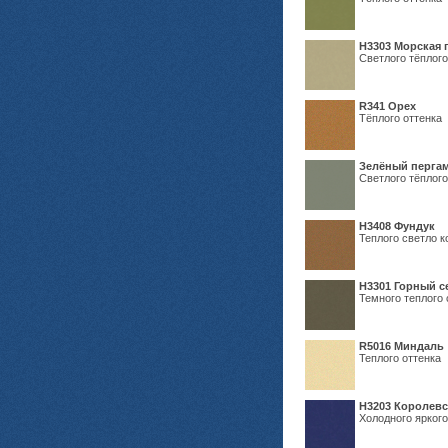
H3303 Морская 
Светлого тёплого
R341 Орех
Тёплого оттенка
Зелёный пергам
Светлого тёплого
Н3408 Фундук
Теплого светло к
Н3301 Горный 
Темного теплого 
R5016 Миндаль
Теплого оттенка
Н3203 Королевс
Холодного яркого