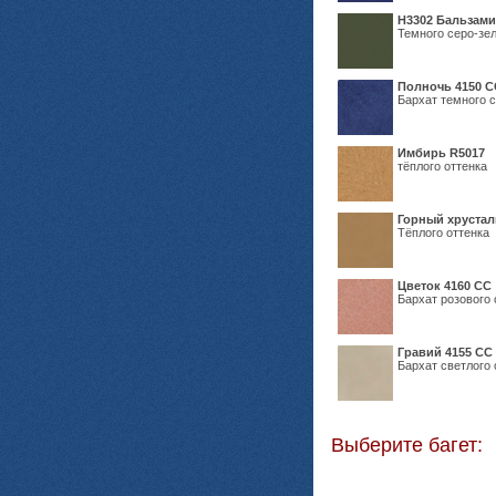
Н3302 Бальзам
Темного серо-зел
Полночь 4150 С
Бархат темного с
Имбирь R5017
тёплого оттенка
Горный хрустал
Тёплого оттенка
Цветок 4160 СС
Бархат розового 
Гравий 4155 СС
Бархат светлого 
Выберите багет: