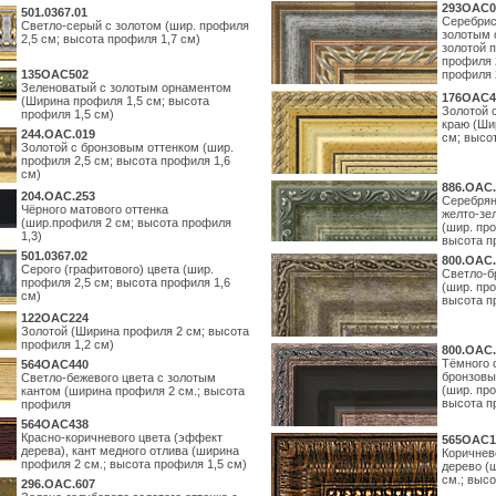
293OAC0
501.0367.01
Серебрис
Светло-серый с золотом (шир. профиля
золотым 
2,5 см; высота профиля 1,7 см)
золотой 
профиля 
135OAC502
профиля 
Зеленоватый с золотым орнаментом
176OAC4
(Ширина профиля 1,5 см; высота
Золотой 
профиля 1,5 см)
краю (Ши
244.ОАС.019
см; высо
Золотой с бронзовым оттенком (шир.
профиля 2,5 см; высота профиля 1,6
см)
886.ОАС.
204.OAC.253
Серебрян
Чёрного матового оттенка
желто-зе
(шир.профиля 2 см; высота профиля
(шир. про
1,3)
высота п
501.0367.02
800.ОАС.
Серого (графитового) цвета (шир.
Светло-б
профиля 2,5 см; высота профиля 1,6
(шир. про
см)
высота п
122OAC224
Золотой (Ширина профиля 2 см; высота
профиля 1,2 см)
800.ОАС.
Тёмного 
564ОАС440
бронзовы
Светло-бежевого цвета с золотым
(шир. про
кантом (ширина профиля 2 см.; высота
высота п
профиля
564ОАС438
Красно-коричневого цвета (эффект
565ОАС1
дерева), кант медного отлива (ширина
Коричнев
профиля 2 см.; высота профиля 1,5 см)
дерево (
см.; выс
296.OAC.607