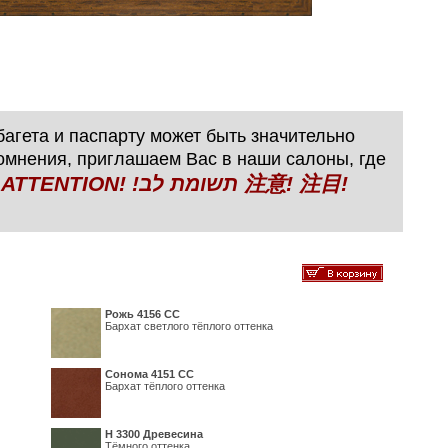
агета и паспарту может быть значительно
сомнения, приглашаем Вас в наши салоны, где
N! !תשומת לב 注意! 注目!
Рожь 4156 СС
Бархат светлого тёплого оттенка
Сонома 4151 СС
Бархат тёплого оттенка
H 3300 Древесина
Тёмного оттенка