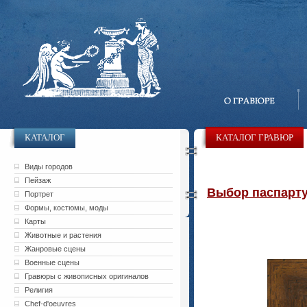
КАТАЛОГ
КАТАЛОГ ГРАВЮР
Виды городов
Пейзаж
Выбор паспарту 
Портрет
Формы, костюмы, моды
Карты
Животные и растения
Жанровые сцены
Военные сцены
Гравюры с живописных оригиналов
Религия
Chef-d'oeuvres