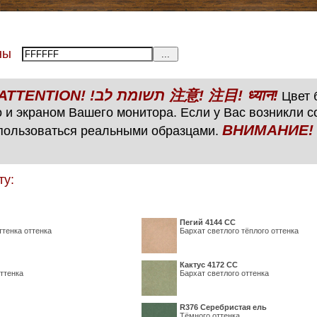
тены
ВНИМАНИЕ! ATTENTION! !תשומת לב 注意! 注目! ध्यान!
Цвет б
 и экраном Вашего монитора. Если у Вас возникли 
ВНИМАНИЕ! ATTENTIO
пользоваться реальными образцами.
ту:
Пегий 4144 СС
ттенка оттенка
Бархат светлого тёплого оттенка
Кактус 4172 СС
ттенка
Бархат светлого оттенка
R376 Серебристая ель
Тёмного оттенка