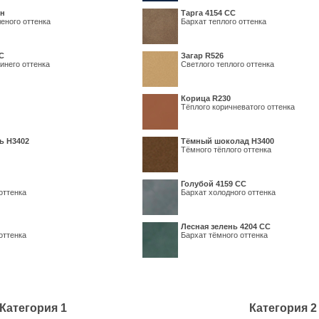
ин
Тарга 4154 СС
еного оттенка
Бархат теплого оттенка
С
Загар R526
инего оттенка
Светлого теплого оттенка
Корица R230
Тёплого коричневатого оттенка
ь H3402
Тёмный шоколад H3400
Тёмного тёплого оттенка
Голубой 4159 СС
оттенка
Бархат холодного оттенка
Лесная зелень 4204 СС
оттенка
Бархат тёмного оттенка
Категория 1
Категория 2