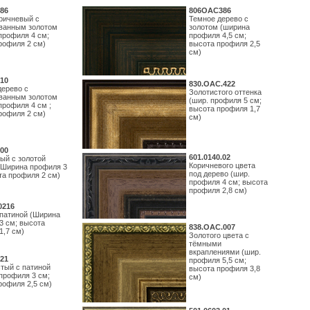
86
806OAC386
ричневый с
Темное дерево с
ванным золотом
золотом (ширина
профиля 4 см;
профиля 4,5 см;
рофиля 2 см)
высота профиля 2,5
см)
10
830.ОАС.422
дерево с
Золотистого оттенка
ванным золотом
(шир. профиля 5 см;
профиля 4 см ;
высота профиля 1,7
рофиля 2 см)
см)
00
601.0140.02
ый с золотой
Коричневого цвета
(Ширина профиля 3
под дерево (шир.
та профиля 2 см)
профиля 4 см; высота
профиля 2,8 см)
0216
 патиной (Ширина
3 см; высота
838.ОАС.007
1,7 см)
Золотого цвета с
тёмными
вкраплениями (шир.
21
профиля 5,5 см;
тый с патиной
высота профиля 3,8
профиля 3 см;
см)
рофиля 2,5 см)