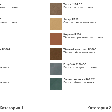
ин
Тарга 4154 СС
еного оттенка
Бархат теплого оттенка
С
Загар R526
инего оттенка
Светлого теплого оттенка
Корица R230
Тёплого коричневатого оттенка
ь H3402
Тёмный шоколад H3400
Тёмного тёплого оттенка
Голубой 4159 СС
оттенка
Бархат холодного оттенка
Лесная зелень 4204 СС
оттенка
Бархат тёмного оттенка
Категория 1
Категория 2