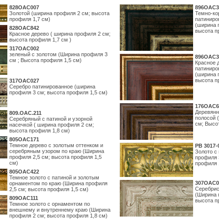
828OAC007
896OAC3
Золотой (ширина профиля 2 см; высота
Темно-ко
профиля 1,7 см)
патиниро
(ширина 
828OAC842
высота п
Красное дерево ( ширина профиля 2 см;
высота профиля 1,7 см )
317OAC002
зеленый с золотом (Ширина профиля 3
896OAC3
см ; Высота профиля 1,5 см)
Красное 
патиниро
(ширина 
высота п
317OAC027
Серебро патинированное (ширина
профиля 3 см; высота профиля 1,5 см)
176OAC6
Деревянн
809.ОАС.211
полосой 
Серебряный с патиной и узорной
см; Высо
насечкой ( ширина профиля 2 см;
высота профиля 1,8 см)
805OAC171
Темное дерево с золотым оттенком и
PB 3017-
серебряным узором по краю (Ширина
Золото с
профиля 2,5 см; высота профиля 1,5
профиля 
см)
профиля 
805OAC422
Темное золото с патиной и золотым
307OAC0
орнаментом по краю (Ширина профиля
Серебрис
2,5 см; высота профиля 1,5 см)
(Ширина 
809OAC111
высота п
Темное золото с орнаментом по
внешнему и внутреннему краю (Ширина
профиля 2 см; высота профиля 1,8 см)