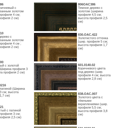
86
806OAC386
ричневый с
Темное дерево с
ванным золотом
золотом (ширина
профиля 4 см;
профиля 4,5 см;
рофиля 2 см)
высота профиля 2,5
см)
10
830.ОАС.422
дерево с
Золотистого оттенка
ванным золотом
(шир. профиля 5 см;
профиля 4 см ;
высота профиля 1,7
рофиля 2 см)
см)
00
601.0140.02
ый с золотой
Коричневого цвета
(Ширина профиля 3
под дерево (шир.
та профиля 2 см)
профиля 4 см; высота
профиля 2,8 см)
0216
 патиной (Ширина
3 см; высота
838.ОАС.007
1,7 см)
Золотого цвета с
тёмными
вкраплениями (шир.
21
профиля 5,5 см;
тый с патиной
высота профиля 3,8
профиля 3 см;
см)
рофиля 2,5 см)