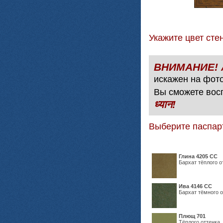
Укажите цвет с
искажен на фото
Вы сможете вос
ध्यान!
Выберите паспар
Глина 4205 СС
Бархат тёплого о
Ива 4146 СС
Бархат тёмного о
Плющ 701
Тёплого оттенка