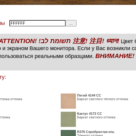
тены
ВНИМАНИЕ! ATTENTION! !תשומת לב 注意! 注目! ध्यान!
Цвет б
 и экраном Вашего монитора. Если у Вас возникли 
ВНИМАНИЕ! ATTENTIO
пользоваться реальными образцами.
ту:
Пегий 4144 СС
ттенка оттенка
Бархат светлого тёплого оттенка
Кактус 4172 СС
ттенка
Бархат светлого оттенка
R376 Серебристая ель
Тёмного оттенка