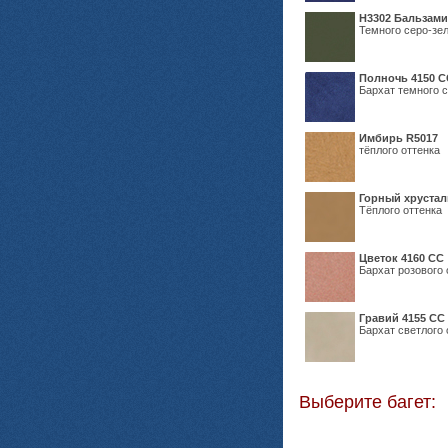
Н3302 Бальзам
Темного серо-зел
Полночь 4150 С
Бархат темного с
Имбирь R5017
тёплого оттенка
Горный хрустал
Тёплого оттенка
Цветок 4160 СС
Бархат розового 
Гравий 4155 СС
Бархат светлого 
Выберите багет: