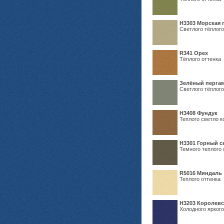
H3303 Морская 
Светлого тёплого
R341 Орех
Тёплого оттенка
Зелёный пергам
Светлого тёплого
Н3408 Фундук
Теплого светло к
Н3301 Горный 
Темного теплого 
R5016 Миндаль
Теплого оттенка
Н3203 Королевс
Холодного яркого