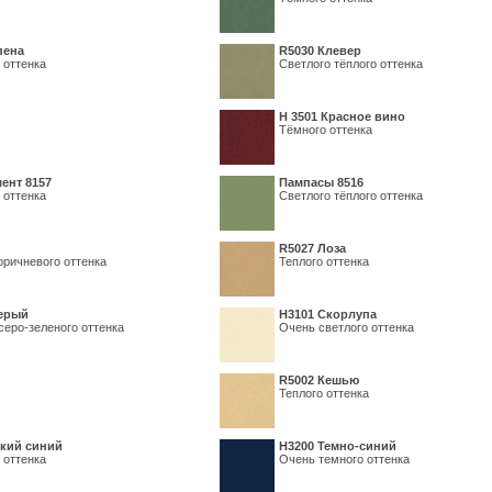
пена
R5030 Клевер
 оттенка
Светлого тёплого оттенка
Н 3501 Красное вино
Тёмного оттенка
ент 8157
Пампасы 8516
 оттенка
Светлого тёплого оттенка
R5027 Лоза
оричневого оттенка
Теплого оттенка
серый
Н3101 Скорлупа
серо-зеленого оттенка
Очень светлого оттенка
R5002 Кешью
Теплого оттенка
кий синий
Н3200 Темно-синий
 оттенка
Очень темного оттенка