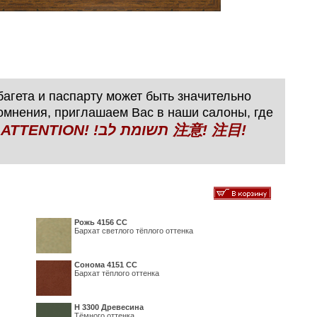
агета и паспарту может быть значительно
сомнения, приглашаем Вас в наши салоны, где
N! !תשומת לב 注意! 注目!
Рожь 4156 СС
Бархат светлого тёплого оттенка
Сонома 4151 СС
Бархат тёплого оттенка
H 3300 Древесина
Тёмного оттенка