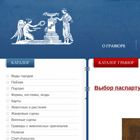
КАТАЛОГ
КАТАЛОГ ГРАВЮР
Виды городов
Пейзаж
Выбор паспарту 
Портрет
Формы, костюмы, моды
Карты
Животные и растения
Жанровые сцены
Военные сцены
Гравюры с живописных оригиналов
Религия
Chef-d'oeuvres