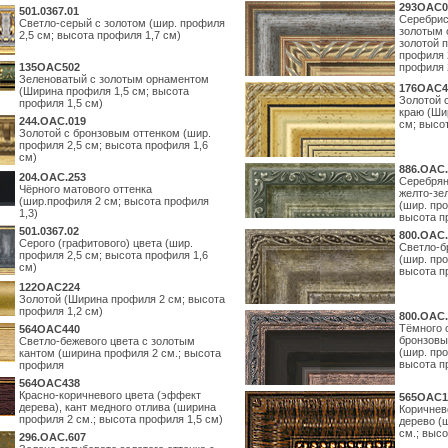
293OAC0
501.0367.01
Серебрис
Светло-серый с золотом (шир. профиля
золотым 
2,5 см; высота профиля 1,7 см)
золотой 
профиля 
135OAC502
профиля 
Зеленоватый с золотым орнаментом
176OAC4
(Ширина профиля 1,5 см; высота
Золотой 
профиля 1,5 см)
краю (Ши
244.ОАС.019
см; высо
Золотой с бронзовым оттенком (шир.
профиля 2,5 см; высота профиля 1,6
см)
886.ОАС.
204.OAC.253
Серебрян
Чёрного матового оттенка
желто-зе
(шир.профиля 2 см; высота профиля
(шир. про
1,3)
высота п
501.0367.02
800.ОАС.
Серого (графитового) цвета (шир.
Светло-б
профиля 2,5 см; высота профиля 1,6
(шир. про
см)
высота п
122OAC224
Золотой (Ширина профиля 2 см; высота
профиля 1,2 см)
800.ОАС.
Тёмного 
564ОАС440
бронзовы
Светло-бежевого цвета с золотым
(шир. про
кантом (ширина профиля 2 см.; высота
высота п
профиля
564ОАС438
Красно-коричневого цвета (эффект
565ОАС1
дерева), кант медного отлива (ширина
Коричнев
профиля 2 см.; высота профиля 1,5 см)
дерево (
см.; выс
296.OAC.607