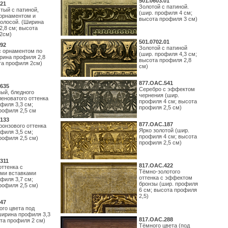
501.0603.01
21
Золотой с патиной.
тый с патиной,
(шир. профиля 4 см;
орнаментом и
высота профиля 3 см)
полосой. (Ширина
2,8 см; высота
2см)
501.0702.01
92
Золотой с патиной
с орнаментом по
(шир. профиля 4,3 см;
рина профиля 2,8
высота профиля 2,8
та профиля 2см)
см)
877.ОАС.541
635
Серебро с эффектом
ый, бледного
чернения (шир.
леноватого оттенка
профиля 4 см; высота
филя 3,3 см;
профиля 2,5 см)
рофиля 2,5 см
133
877.ОАС.187
ронзового оттенка
Ярко золотой (шир.
филя 3,5 см;
профиля 4 см; высота
рофиля 2,5 см)
профиля 2,5 см)
311
817.ОАС.422
оттенка с
Тёмно-золотого
ми вставками
оттенка с эффектом
филя 3,7 см;
бронзы (шир. профиля
рофиля 2,5 см)
6 см; высота профиля
2,5)
47
ого цвета под
ширина профиля 3,3
817.ОАС.288
ота профиля 2 см)
Тёмного цвета (под