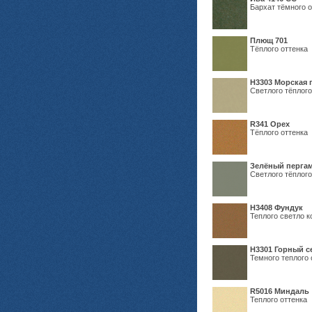
Бархат тёмного о
Плющ 701
Тёплого оттенка
H3303 Морская 
Светлого тёплого
R341 Орех
Тёплого оттенка
Зелёный пергам
Светлого тёплого
Н3408 Фундук
Теплого светло к
Н3301 Горный 
Темного теплого 
R5016 Миндаль
Теплого оттенка