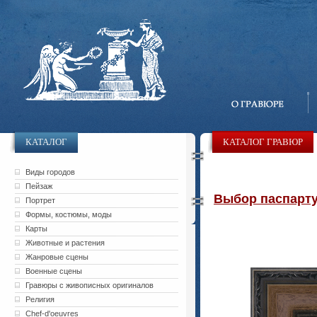
КАТАЛОГ
КАТАЛОГ ГРАВЮР
Виды городов
Пейзаж
Выбор паспарту 
Портрет
Формы, костюмы, моды
Карты
Животные и растения
Жанровые сцены
Военные сцены
Гравюры с живописных оригиналов
Религия
Chef-d'oeuvres