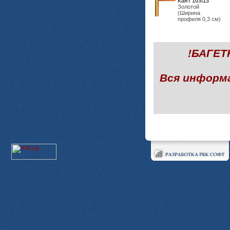
Кант 103\13
Золотой
(Ширина
профиля 0,3 см)
!БАГЕ
Вся информ