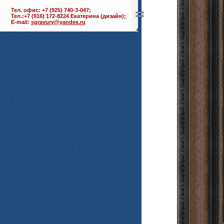
Тел. офис: +7 (925) 740-3-047;
Тел.:+7 (916) 172-8224 Екатерина (дизайн);
E-mail:
sgravury@yandex.ru