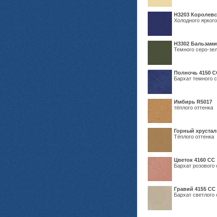
Н3203 Королевс
Холодного яркого
Н3302 Бальзам
Темного серо-зел
Полночь 4150 С
Бархат темного с
Имбирь R5017
тёплого оттенка
Горный хрустал
Тёплого оттенка
Цветок 4160 СС
Бархат розового 
Гравий 4155 СС
Бархат светлого 