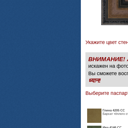
Укажите цвет с
искажен на фото
Вы сможете вос
ध्यान!
Выберите паспар
Глина 4205 СС
Бархат тёплого о
Ива 4146 СС