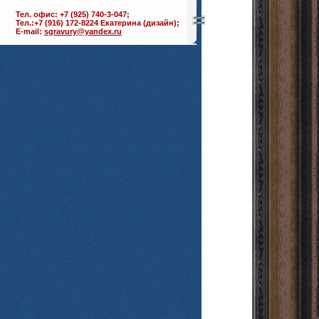
Тел. офис: +7 (925) 740-3-047;
Тел.:+7 (916) 172-8224 Екатерина (дизайн);
E-mail:
sgravury@yandex.ru