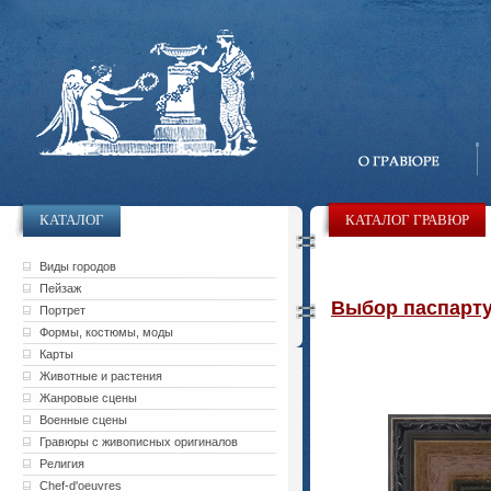
КАТАЛОГ
КАТАЛОГ ГРАВЮР
Виды городов
Пейзаж
Выбор паспарту 
Портрет
Формы, костюмы, моды
Карты
Животные и растения
Жанровые сцены
Военные сцены
Гравюры с живописных оригиналов
Религия
Chef-d'oeuvres