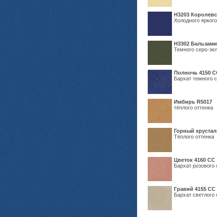
Н3203 Королевс
Холодного яркого
Н3302 Бальзам
Темного серо-зел
Полночь 4150 С
Бархат темного с
Имбирь R5017
тёплого оттенка
Горный хрустал
Тёплого оттенка
Цветок 4160 СС
Бархат розового 
Гравий 4155 СС
Бархат светлого 