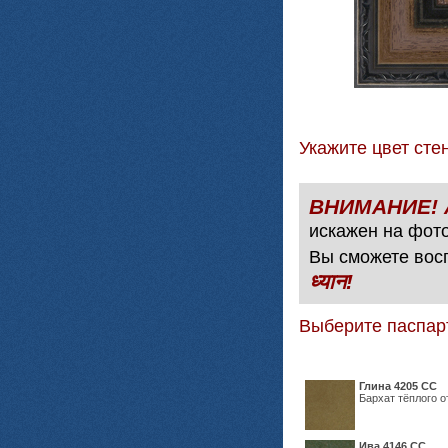
Укажите цвет с
искажен на фото
Вы сможете вос
ध्यान!
Выберите паспар
Глина 4205 СС
Бархат тёплого о
Ива 4146 СС