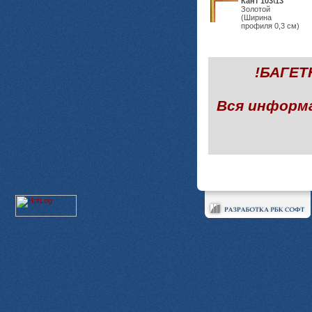
Кант 103\13
Золотой
(Ширина
профиля 0,3 см)
!БАГЕ
Вся информ