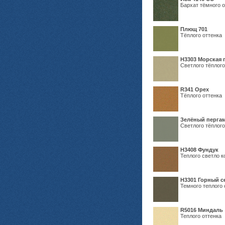
Бархат тёмного о
Плющ 701
Тёплого оттенка
H3303 Морская 
Светлого тёплого
R341 Орех
Тёплого оттенка
Зелёный пергам
Светлого тёплого
Н3408 Фундук
Теплого светло к
Н3301 Горный 
Темного теплого 
R5016 Миндаль
Теплого оттенка