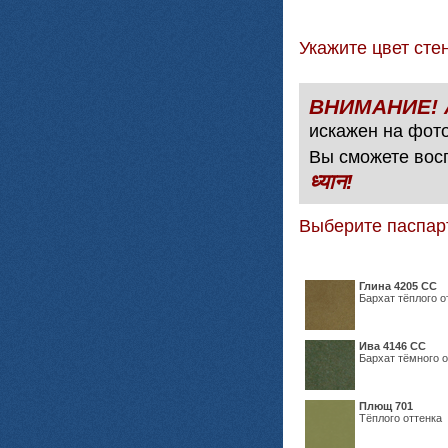
Укажите цвет с
искажен на фото
Вы сможете вос
ध्यान!
Выберите паспар
Глина 4205 СС
Бархат тёплого о
Ива 4146 СС
Бархат тёмного о
Плющ 701
Тёплого оттенка