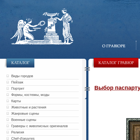
КАТАЛОГ
КАТАЛОГ ГРАВЮР
Виды городов
Пейзаж
Выбор паспарту 
Портрет
Формы, костюмы, моды
Карты
Животные и растения
Жанровые сцены
Военные сцены
Гравюры с живописных оригиналов
Религия
Chef-d'oeuvres