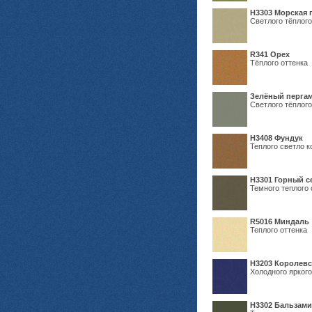
H3303 Морская 
Светлого тёплого
R341 Орех
Тёплого оттенка
Зелёный пергам
Светлого тёплого
Н3408 Фундук
Теплого светло к
Н3301 Горный 
Темного теплого 
R5016 Миндаль
Теплого оттенка
Н3203 Королевс
Холодного яркого
Н3302 Бальзам