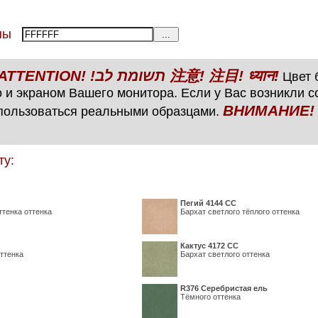
тены
ВНИМАНИЕ! ATTENTION! !תשומת לב 注意! 注目! ध्यान!
Цвет б
 и экраном Вашего монитора. Если у Вас возникли 
ВНИМАНИЕ! ATTENTIO
пользоваться реальными образцами.
ту:
Пегий 4144 СС
ттенка оттенка
Бархат светлого тёплого оттенка
Кактус 4172 СС
ттенка
Бархат светлого оттенка
R376 Серебристая ель
Тёмного оттенка