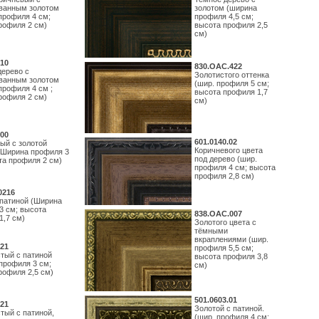
ванным золотом
золотом (ширина
профиля 4 см;
профиля 4,5 см;
рофиля 2 см)
высота профиля 2,5
см)
10
830.ОАС.422
дерево с
Золотистого оттенка
ванным золотом
(шир. профиля 5 см;
профиля 4 см ;
высота профиля 1,7
рофиля 2 см)
см)
00
601.0140.02
ый с золотой
Коричневого цвета
(Ширина профиля 3
под дерево (шир.
та профиля 2 см)
профиля 4 см; высота
профиля 2,8 см)
0216
 патиной (Ширина
3 см; высота
838.ОАС.007
1,7 см)
Золотого цвета с
тёмными
вкраплениями (шир.
21
профиля 5,5 см;
тый с патиной
высота профиля 3,8
профиля 3 см;
см)
рофиля 2,5 см)
501.0603.01
21
Золотой с патиной.
тый с патиной,
(шир. профиля 4 см;