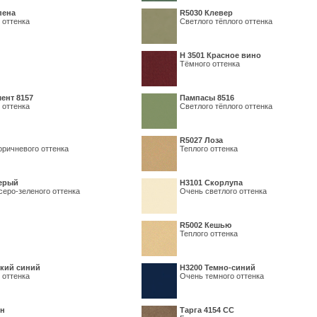
пена
R5030 Клевер
 оттенка
Светлого тёплого оттенка
Н 3501 Красное вино
Тёмного оттенка
ент 8157
Пампасы 8516
 оттенка
Светлого тёплого оттенка
R5027 Лоза
оричневого оттенка
Теплого оттенка
серый
Н3101 Скорлупа
серо-зеленого оттенка
Очень светлого оттенка
R5002 Кешью
Теплого оттенка
кий синий
Н3200 Темно-синий
 оттенка
Очень темного оттенка
ин
Тарга 4154 СС