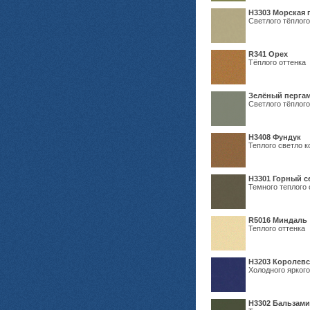
H3303 Морская 
Светлого тёплого
R341 Орех
Тёплого оттенка
Зелёный пергам
Светлого тёплого
Н3408 Фундук
Теплого светло к
Н3301 Горный 
Темного теплого 
R5016 Миндаль
Теплого оттенка
Н3203 Королевс
Холодного яркого
Н3302 Бальзам