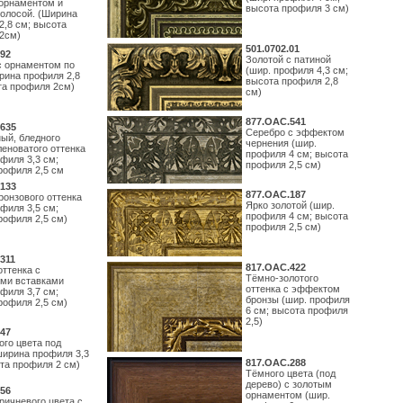
орнаментом и
высота профиля 3 см)
полосой. (Ширина
2,8 см; высота
2см)
501.0702.01
92
Золотой с патиной
с орнаментом по
(шир. профиля 4,3 см;
рина профиля 2,8
высота профиля 2,8
та профиля 2см)
см)
877.ОАС.541
635
Серебро с эффектом
ый, бледного
чернения (шир.
леноватого оттенка
профиля 4 см; высота
филя 3,3 см;
профиля 2,5 см)
рофиля 2,5 см
133
877.ОАС.187
ронзового оттенка
Ярко золотой (шир.
филя 3,5 см;
профиля 4 см; высота
рофиля 2,5 см)
профиля 2,5 см)
311
817.ОАС.422
оттенка с
Тёмно-золотого
ми вставками
оттенка с эффектом
филя 3,7 см;
бронзы (шир. профиля
рофиля 2,5 см)
6 см; высота профиля
2,5)
47
ого цвета под
ширина профиля 3,3
817.ОАС.288
ота профиля 2 см)
Тёмного цвета (под
дерево) с золотым
56
орнаментом (шир.
ричневого цвета с