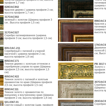
профиля 1,7 см)
патиниро
(ширина 
828OAC842
высота п
Красное дерево ( ширина профиля 2 см;
высота профиля 1,7 см )
317OAC002
зеленый с золотом (Ширина профиля 3
896OAC3
см ; Высота профиля 1,5 см)
Красное 
патиниро
(ширина 
высота п
317OAC027
Серебро патинированное (ширина
профиля 3 см; высота профиля 1,5 см)
176OAC6
Деревянн
809.ОАС.211
полосой 
Серебряный с патиной и узорной
см; Высо
насечкой ( ширина профиля 2 см;
высота профиля 1,8 см)
805OAC171
Темное дерево с золотым оттенком и
PB 3017-
серебряным узором по краю (Ширина
Золото с
профиля 2,5 см; высота профиля 1,5
профиля 
см)
профиля 
805OAC422
Темное золото с патиной и золотым
307OAC0
орнаментом по краю (Ширина профиля
Серебрис
2,5 см; высота профиля 1,5 см)
(Ширина 
809OAC111
высота п
Темное золото с орнаментом по
внешнему и внутреннему краю (Ширина
профиля 2 см; высота профиля 1,8 см)
293OAC0
501.0367.01
Серебрис
Светло-серый с золотом (шир. профиля