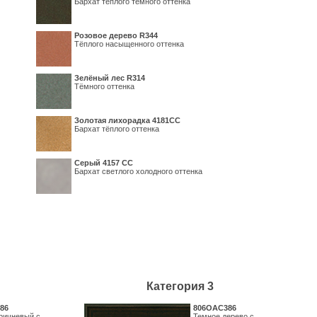
Бархат теплого темного оттенка
Розовое дерево R344
Тёплого насыщенного оттенка
Зелёный лес R314
Тёмного оттенка
Золотая лихорадка 4181СС
Бархат тёплого оттенка
Серый 4157 СС
Бархат светлого холодного оттенка
Категория 3
86
806OAC386
ричневый с
Темное дерево с