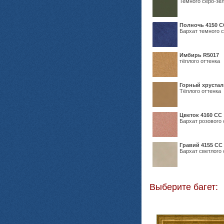
Темного серо-зел
Полночь 4150 С
Бархат темного с
Имбирь R5017
тёплого оттенка
Горный хрустал
Тёплого оттенка
Цветок 4160 СС
Бархат розового 
Гравий 4155 СС
Бархат светлого 
Выберите багет: