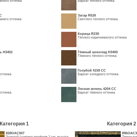
еного оттенка
Бархат теплого оттенка
С
Загар R526
инего оттенка
Светлого теплого оттенка
Корица R230
Тёплого коричневатого оттенка
ь H3402
Тёмный шоколад H3400
Тёмного тёплого оттенка
Голубой 4159 СС
оттенка
Бархат холодного оттенка
Лесная зелень 4204 СС
оттенка
Бархат тёмного оттенка
Категория 1
Категория 2
828OAC007
896OAC3
Золотой (ширина профиля 2 см; высота
Темно-ко