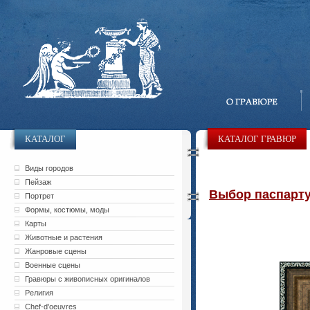
КАТАЛОГ
КАТАЛОГ ГРАВЮР
Виды городов
Пейзаж
Выбор паспарту 
Портрет
Формы, костюмы, моды
Карты
Животные и растения
Жанровые сцены
Военные сцены
Гравюры с живописных оригиналов
Религия
Chef-d'oeuvres