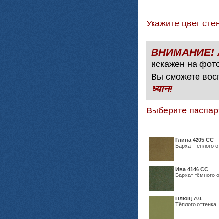
Укажите цвет с
искажен на фото
Вы сможете вос
ध्यान!
Выберите паспар
Глина 4205 СС
Бархат тёплого о
Ива 4146 СС
Бархат тёмного о
Плющ 701
Тёплого оттенка