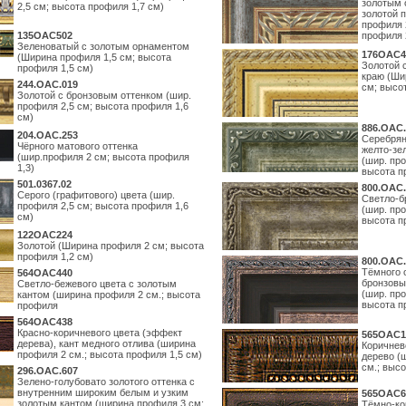
золотым 
2,5 см; высота профиля 1,7 см)
золотой 
профиля 
135OAC502
профиля 
Зеленоватый с золотым орнаментом
176OAC4
(Ширина профиля 1,5 см; высота
Золотой 
профиля 1,5 см)
краю (Ши
244.ОАС.019
см; высо
Золотой с бронзовым оттенком (шир.
профиля 2,5 см; высота профиля 1,6
см)
886.ОАС.
204.OAC.253
Серебрян
Чёрного матового оттенка
желто-зе
(шир.профиля 2 см; высота профиля
(шир. про
1,3)
высота п
501.0367.02
800.ОАС.
Серого (графитового) цвета (шир.
Светло-б
профиля 2,5 см; высота профиля 1,6
(шир. про
см)
высота п
122OAC224
Золотой (Ширина профиля 2 см; высота
профиля 1,2 см)
800.ОАС.
Тёмного 
564ОАС440
бронзовы
Светло-бежевого цвета с золотым
(шир. про
кантом (ширина профиля 2 см.; высота
высота п
профиля
564ОАС438
Красно-коричневого цвета (эффект
565ОАС1
дерева), кант медного отлива (ширина
Коричнев
профиля 2 см.; высота профиля 1,5 см)
дерево (
см.; выс
296.OAC.607
Зелено-голубовато золотого оттенка с
внутренним широким белым и узким
565ОАС6
золотым кантом (ширина профиля 3 см;
Тёмно-ко