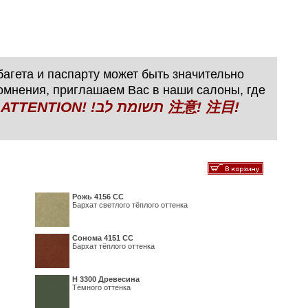
агета и паспарту может быть значительно
сомнения, приглашаем Вас в наши салоны, где
N! !תשומת לב 注意! 注目!
Рожь 4156 СС
Бархат светлого тёплого оттенка
Сонома 4151 СС
Бархат тёплого оттенка
H 3300 Древесина
Тёмного оттенка