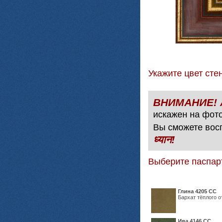
Укажите цвет с
искажен на фото
Вы сможете вос
ध्यान!
Выберите паспар
Глина 4205 СС
Бархат тёплого о
Ива 4146 СС