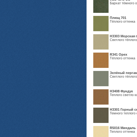
Бархат тёмного о
Плющ 701
Тёплого оттенка
H3303 Морская 
Светлого тёплого
R341 Орех
Тёплого оттенка
Зелёный пергам
Светлого тёплого
Н3408 Фундук
Теплого светло к
Н3301 Горный 
Темного теплого 
R5016 Миндаль
Теплого оттенка