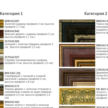
Категория 1
Категория 2
828OAC007
896OAC3
Золотой (ширина профиля 2 см; высота
Темно-ко
профиля 1,7 см)
патиниро
(ширина 
828OAC842
высота п
Красное дерево ( ширина профиля 2 см;
высота профиля 1,7 см )
317OAC002
зеленый с золотом (Ширина профиля 3
896OAC3
см ; Высота профиля 1,5 см)
Красное 
патиниро
(ширина 
высота п
317OAC027
Серебро патинированное (ширина
профиля 3 см; высота профиля 1,5 см)
176OAC6
Деревянн
809.ОАС.211
полосой 
Серебряный с патиной и узорной
см; Высо
насечкой ( ширина профиля 2 см;
высота профиля 1,8 см)
805OAC171
Темное дерево с золотым оттенком и
PB 3017-
серебряным узором по краю (Ширина
Золото с
профиля 2,5 см; высота профиля 1,5
профиля 
см)
профиля 
805OAC422
Темное золото с патиной и золотым
307OAC0
орнаментом по краю (Ширина профиля