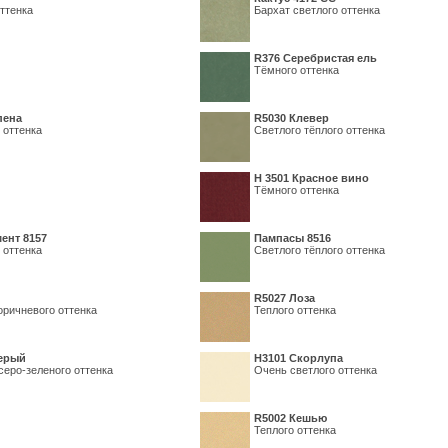
ттенка
Бархат светлого оттенка
R376 Серебристая ель
Тёмного оттенка
пена
R5030 Клевер
 оттенка
Светлого тёплого оттенка
Н 3501 Красное вино
Тёмного оттенка
ент 8157
Пампасы 8516
 оттенка
Светлого тёплого оттенка
R5027 Лоза
оричневого оттенка
Теплого оттенка
серый
Н3101 Скорлупа
серо-зеленого оттенка
Очень светлого оттенка
R5002 Кешью
Теплого оттенка