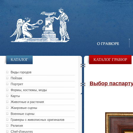
КАТАЛОГ
КАТАЛОГ ГРАВЮР
Виды городов
Пейзаж
Выбор паспарту 
Портрет
Формы, костюмы, моды
Карты
Животные и растения
Жанровые сцены
Военные сцены
Гравюры с живописных оригиналов
Религия
Chef-d'oeuvres