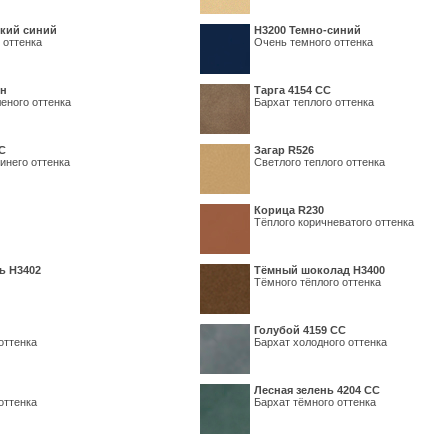
кий синий
Н3200 Темно-синий
 оттенка
Очень темного оттенка
ин
Тарга 4154 СС
еного оттенка
Бархат теплого оттенка
С
Загар R526
инего оттенка
Светлого теплого оттенка
Корица R230
Тёплого коричневатого оттенка
ь H3402
Тёмный шоколад H3400
Тёмного тёплого оттенка
Голубой 4159 СС
оттенка
Бархат холодного оттенка
Лесная зелень 4204 СС
оттенка
Бархат тёмного оттенка