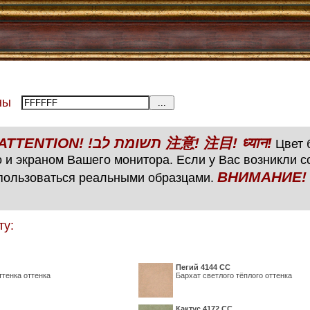
тены
ВНИМАНИЕ! ATTENTION! !תשומת לב 注意! 注目! ध्यान!
Цвет б
 и экраном Вашего монитора. Если у Вас возникли 
ВНИМАНИЕ! ATTENTIO
пользоваться реальными образцами.
ту:
Пегий 4144 СС
ттенка оттенка
Бархат светлого тёплого оттенка
Кактус 4172 СС