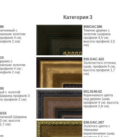
Категория 3
86
806OAC386
ричневый с
Темное дерево с
ванным золотом
золотом (ширина
профиля 4 см;
профиля 4,5 см;
рофиля 2 см)
высота профиля 2,5
см)
10
830.ОАС.422
дерево с
Золотистого оттенка
ванным золотом
(шир. профиля 5 см;
профиля 4 см ;
высота профиля 1,7
рофиля 2 см)
см)
00
601.0140.02
ый с золотой
Коричневого цвета
(Ширина профиля 3
под дерево (шир.
та профиля 2 см)
профиля 4 см; высота
профиля 2,8 см)
0216
 патиной (Ширина
3 см; высота
838.ОАС.007
1,7 см)
Золотого цвета с
тёмными
вкраплениями (шир.
21