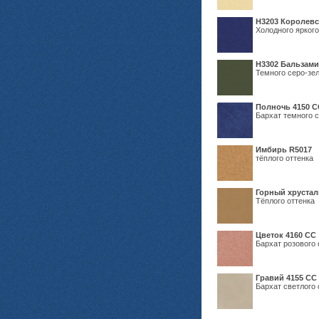
Н3203 Королевс
Холодного яркого
Н3302 Бальзам
Темного серо-зел
Полночь 4150 С
Бархат темного с
Имбирь R5017
тёплого оттенка
Горный хрустал
Тёплого оттенка
Цветок 4160 СС
Бархат розового 
Гравий 4155 СС
Бархат светлого 