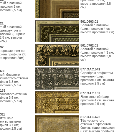
профиля 5,5 см;
тый с патиной
высота профиля 3,8
профиля 3 см;
см)
рофиля 2,5 см)
501.0603.01
21
Золотой с патиной.
тый с патиной,
(шир. профиля 4 см;
орнаментом и
высота профиля 3 см)
полосой. (Ширина
2,8 см; высота
2см)
501.0702.01
92
Золотой с патиной
с орнаментом по
(шир. профиля 4,3 см;
рина профиля 2,8
высота профиля 2,8
та профиля 2см)
см)
877.ОАС.541
635
Серебро с эффектом
ый, бледного
чернения (шир.
леноватого оттенка
профиля 4 см; высота
филя 3,3 см;
профиля 2,5 см)
рофиля 2,5 см
133
877.ОАС.187
ронзового оттенка
Ярко золотой (шир.
филя 3,5 см;
профиля 4 см; высота
рофиля 2,5 см)
профиля 2,5 см)
311
817.ОАС.422
оттенка с
Тёмно-золотого
ми вставками
оттенка с эффектом
филя 3,7 см;
бронзы (шир. профиля
рофиля 2,5 см)
6 см; высота профиля