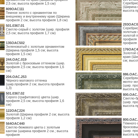
Серебрис
2,5 см; высота профиля 1,5 см)
(Ширина 
809OAC111
высота п
Темное золото с орнаментом по
внешнему и внутреннему краю (Ширина
профиля 2 см; высота профиля 1,8 см)
293OAC0
501.0367.01
Серебрис
Светло-серый с золотом (шир. профиля
золотым 
2,5 см; высота профиля 1,7 см)
золотой 
профиля 
135OAC502
профиля 
Зеленоватый с золотым орнаментом
176OAC4
(Ширина профиля 1,5 см; высота
Золотой 
профиля 1,5 см)
краю (Ши
244.ОАС.019
см; высо
Золотой с бронзовым оттенком (шир.
профиля 2,5 см; высота профиля 1,6
см)
886.ОАС.
204.OAC.253
Серебрян
Чёрного матового оттенка
желто-зе
(шир.профиля 2 см; высота профиля
(шир. про
1,3)
высота п
501.0367.02
800.ОАС.
Серого (графитового) цвета (шир.
Светло-б
профиля 2,5 см; высота профиля 1,6
(шир. про
см)
высота п
122OAC224
Золотой (Ширина профиля 2 см; высота
профиля 1,2 см)
800.ОАС.
Тёмного 
564ОАС440
бронзовы
Светло-бежевого цвета с золотым
(шир. про
кантом (ширина профиля 2 см.; высота
высота п
профиля