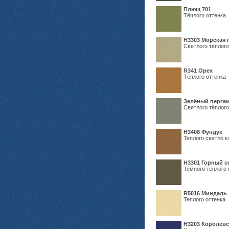
Плющ 701
Тёплого оттенка
H3303 Морская 
Светлого тёплого
R341 Орех
Тёплого оттенка
Зелёный пергам
Светлого тёплого
Н3408 Фундук
Теплого светло к
Н3301 Горный 
Темного теплого 
R5016 Миндаль
Теплого оттенка
Н3203 Королевс