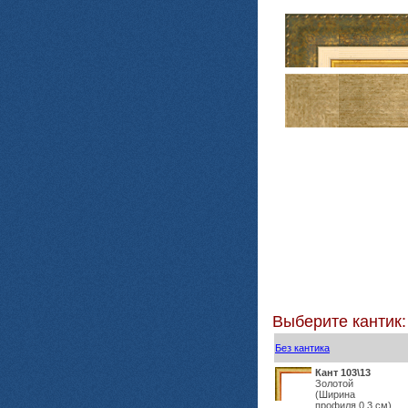
Выберите кантик:
Без кантика
Кант 103\13
Золотой
(Ширина
профиля 0,3 см)