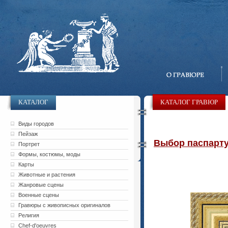
КАТАЛОГ
КАТАЛОГ ГРАВЮР
Виды городов
Пейзаж
Выбор паспарту 
Портрет
Формы, костюмы, моды
Карты
Животные и растения
Жанровые сцены
Военные сцены
Гравюры с живописных оригиналов
Религия
Chef-d'oeuvres