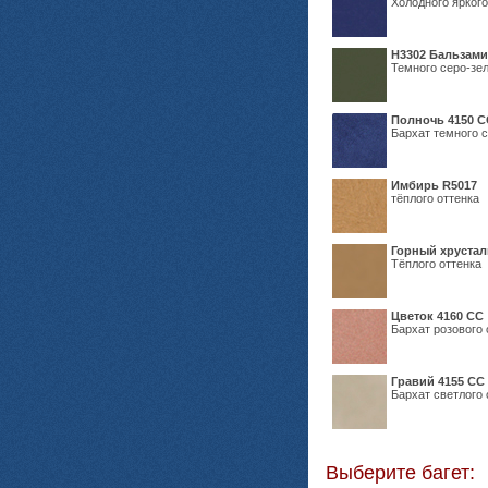
Холодного яркого
Н3302 Бальзам
Темного серо-зел
Полночь 4150 С
Бархат темного с
Имбирь R5017
тёплого оттенка
Горный хрустал
Тёплого оттенка
Цветок 4160 СС
Бархат розового 
Гравий 4155 СС
Бархат светлого 
Выберите багет: