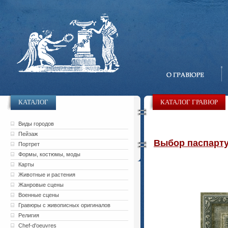
КАТАЛОГ
КАТАЛОГ ГРАВЮР
Виды городов
Пейзаж
Выбор паспарту 
Портрет
Формы, костюмы, моды
Карты
Животные и растения
Жанровые сцены
Военные сцены
Гравюры с живописных оригиналов
Религия
Chef-d'oeuvres