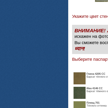
Укажите цвет с
искажен на фото
Вы сможете вос
ध्यान!
Выберите паспар
Глина 4205 СС
Бархат тёплого о
Ива 4146 СС
Бархат тёмного о
Плющ 701
Тёплого оттенка