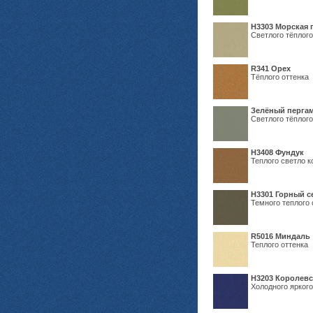
H3303 Морская 
Светлого тёплого
R341 Орех
Тёплого оттенка
Зелёный пергам
Светлого тёплого
Н3408 Фундук
Теплого светло к
Н3301 Горный 
Темного теплого 
R5016 Миндаль
Теплого оттенка
Н3203 Королевс
Холодного яркого