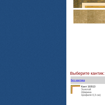
Выберите кантик:
Без кантика
Кант 103\13
Золотой
(Ширина
профиля 0,3 см)