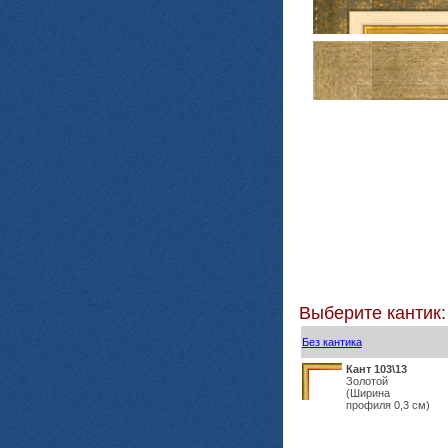
Выберите кантик:
Без кантика
Кант 103\13
Золотой
(Ширина
профиля 0,3 см)