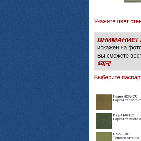
Укажите цвет с
искажен на фото
Вы сможете вос
ध्यान!
Выберите паспар
Глина 4205 СС
Бархат тёплого о
Ива 4146 СС
Бархат тёмного о
Плющ 701
Тёплого оттенка