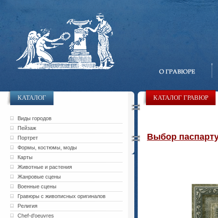
КАТАЛОГ
КАТАЛОГ ГРАВЮР
Виды городов
Пейзаж
Выбор паспарту 
Портрет
Формы, костюмы, моды
Карты
Животные и растения
Жанровые сцены
Военные сцены
Гравюры с живописных оригиналов
Религия
Chef-d'oeuvres