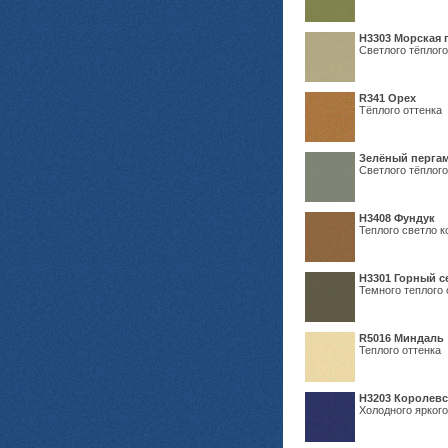
H3303 Морская 
Светлого тёплого
R341 Орех
Тёплого оттенка
Зелёный пергам
Светлого тёплого
Н3408 Фундук
Теплого светло к
Н3301 Горный 
Темного теплого 
R5016 Миндаль
Теплого оттенка
Н3203 Королевс
Холодного яркого