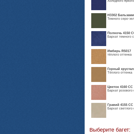
Холодного яркого
Н3302 Бальзам
Темного серо-зел
Полночь 4150 С
Бархат темного с
Имбирь R5017
тёплого оттенка
Горный хрустал
Тёплого оттенка
Цветок 4160 СС
Бархат розового 
Гравий 4155 СС
Бархат светлого 
Выберите багет: