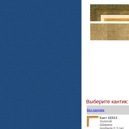
Выберите кантик:
Без кантика
Кант 103\13
Золотой
(Ширина
профиля 0,3 см)