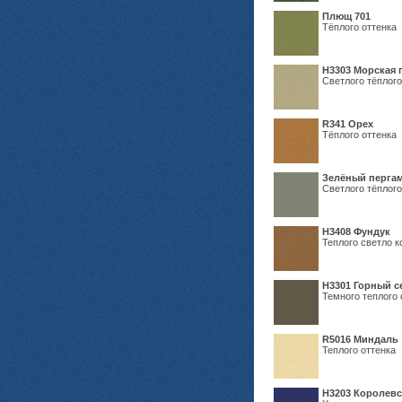
Плющ 701
Тёплого оттенка
H3303 Морская 
Светлого тёплого
R341 Орех
Тёплого оттенка
Зелёный пергам
Светлого тёплого
Н3408 Фундук
Теплого светло к
Н3301 Горный 
Темного теплого 
R5016 Миндаль
Теплого оттенка
Н3203 Королевс