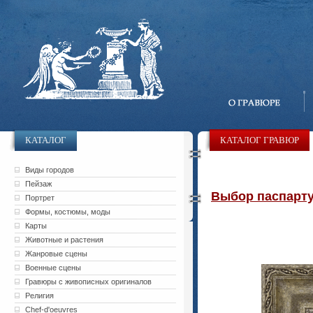
КАТАЛОГ
КАТАЛОГ ГРАВЮР
Виды городов
Пейзаж
Выбор паспарту 
Портрет
Формы, костюмы, моды
Карты
Животные и растения
Жанровые сцены
Военные сцены
Гравюры с живописных оригиналов
Религия
Chef-d'oeuvres