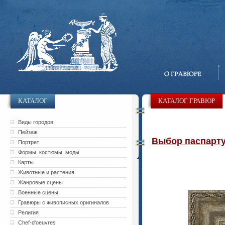
КАТАЛОГ
КАТАЛОГ ГРАВЮР
Виды городов
Пейзаж
Выбор паспарту 
Портрет
Формы, костюмы, моды
Карты
Животные и растения
Жанровые сцены
Военные сцены
Гравюры с живописных оригиналов
Религия
Chef-d'oeuvres