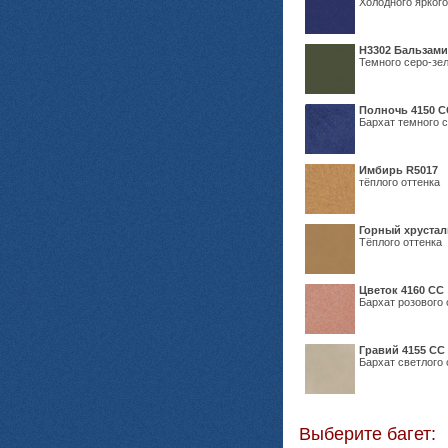
Холодного яркого
Н3302 Бальзам
Темного серо-зел
Полночь 4150 С
Бархат темного с
Имбирь R5017
тёплого оттенка
Горный хрустал
Тёплого оттенка
Цветок 4160 СС
Бархат розового 
Гравий 4155 СС
Бархат светлого 
Выберите багет: