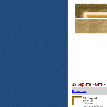
Выберите кантик:
Без кантика
Кант 103\13
Золотой
(Ширина
профиля 0,3 см)