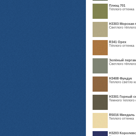
Плющ 701
Тёплого оттенка
H3303 Морская 
Светлого тёплого
R341 Орех
Тёплого оттенка
Зелёный пергам
Светлого тёплого
Н3408 Фундук
Теплого светло к
Н3301 Горный 
Темного теплого 
R5016 Миндаль
Теплого оттенка
Н3203 Королевс