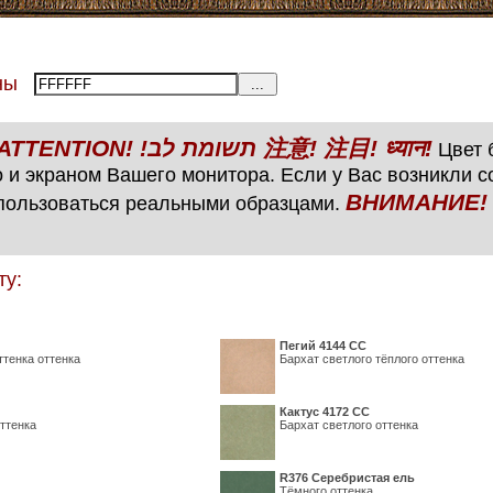
тены
ВНИМАНИЕ! ATTENTION! !תשומת לב 注意! 注目! ध्यान!
Цвет б
 и экраном Вашего монитора. Если у Вас возникли 
ВНИМАНИЕ! ATTENTIO
пользоваться реальными образцами.
ту:
Пегий 4144 СС
ттенка оттенка
Бархат светлого тёплого оттенка
Кактус 4172 СС
ттенка
Бархат светлого оттенка
R376 Серебристая ель
Тёмного оттенка