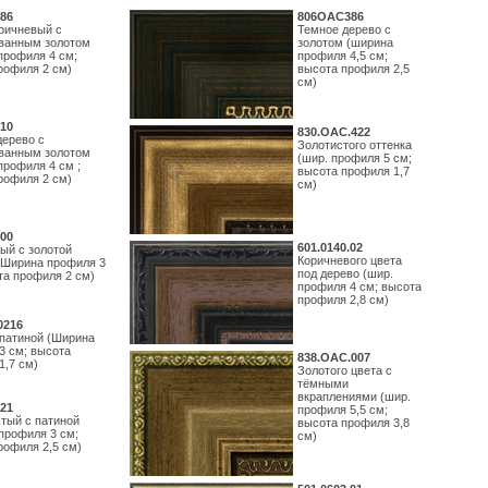
86
806OAC386
ричневый с
Темное дерево с
ванным золотом
золотом (ширина
профиля 4 см;
профиля 4,5 см;
рофиля 2 см)
высота профиля 2,5
см)
10
830.ОАС.422
дерево с
Золотистого оттенка
ванным золотом
(шир. профиля 5 см;
профиля 4 см ;
высота профиля 1,7
рофиля 2 см)
см)
00
601.0140.02
ый с золотой
Коричневого цвета
(Ширина профиля 3
под дерево (шир.
та профиля 2 см)
профиля 4 см; высота
профиля 2,8 см)
0216
 патиной (Ширина
3 см; высота
838.ОАС.007
1,7 см)
Золотого цвета с
тёмными
вкраплениями (шир.
21
профиля 5,5 см;
тый с патиной
высота профиля 3,8
профиля 3 см;
см)
рофиля 2,5 см)