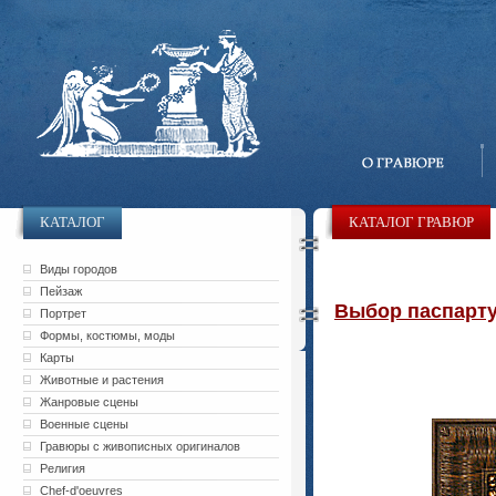
КАТАЛОГ
КАТАЛОГ ГРАВЮР
Виды городов
Пейзаж
Выбор паспарту 
Портрет
Формы, костюмы, моды
Карты
Животные и растения
Жанровые сцены
Военные сцены
Гравюры с живописных оригиналов
Религия
Chef-d'oeuvres