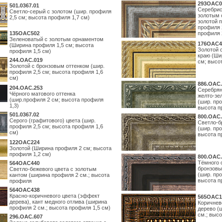
293OAC0
501.0367.01
Серебрис
Светло-серый с золотом (шир. профиля
золотым 
2,5 см; высота профиля 1,7 см)
золотой 
профиля 
135OAC502
профиля 
Зеленоватый с золотым орнаментом
176OAC4
(Ширина профиля 1,5 см; высота
Золотой 
профиля 1,5 см)
краю (Ши
244.ОАС.019
см; высо
Золотой с бронзовым оттенком (шир.
профиля 2,5 см; высота профиля 1,6
см)
886.ОАС.
204.OAC.253
Серебрян
Чёрного матового оттенка
желто-зе
(шир.профиля 2 см; высота профиля
(шир. про
1,3)
высота п
501.0367.02
800.ОАС.
Серого (графитового) цвета (шир.
Светло-б
профиля 2,5 см; высота профиля 1,6
(шир. про
см)
высота п
122OAC224
Золотой (Ширина профиля 2 см; высота
профиля 1,2 см)
800.ОАС.
Тёмного 
564ОАС440
бронзовы
Светло-бежевого цвета с золотым
(шир. про
кантом (ширина профиля 2 см.; высота
высота п
профиля
564ОАС438
Красно-коричневого цвета (эффект
565ОАС1
дерева), кант медного отлива (ширина
Коричнев
профиля 2 см.; высота профиля 1,5 см)
дерево (
см.; выс
296.OAC.607