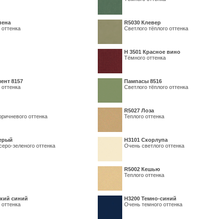
пена
R5030 Клевер
 оттенка
Светлого тёплого оттенка
Н 3501 Красное вино
Тёмного оттенка
ент 8157
Пампасы 8516
 оттенка
Светлого тёплого оттенка
R5027 Лоза
оричневого оттенка
Теплого оттенка
серый
Н3101 Скорлупа
серо-зеленого оттенка
Очень светлого оттенка
R5002 Кешью
Теплого оттенка
кий синий
Н3200 Темно-синий
 оттенка
Очень темного оттенка