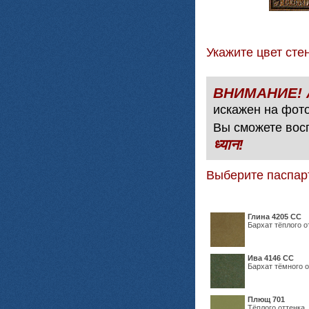
Укажите цвет с
искажен на фото
Вы сможете вос
ध्यान!
Выберите паспар
Глина 4205 СС
Бархат тёплого о
Ива 4146 СС
Бархат тёмного о
Плющ 701
Тёплого оттенка