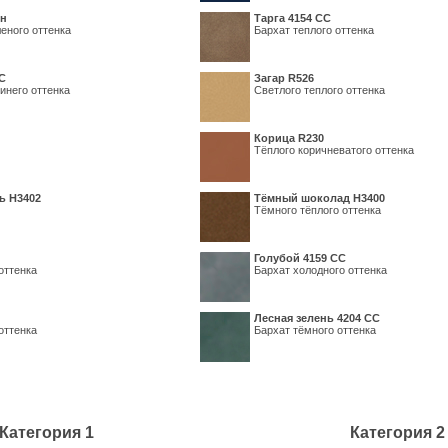
ин
Тарга 4154 СС
еного оттенка
Бархат теплого оттенка
С
Загар R526
инего оттенка
Светлого теплого оттенка
Корица R230
Тёплого коричневатого оттенка
ь H3402
Тёмный шоколад H3400
Тёмного тёплого оттенка
Голубой 4159 СС
оттенка
Бархат холодного оттенка
Лесная зелень 4204 СС
оттенка
Бархат тёмного оттенка
Категория 1
Категория 2