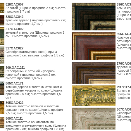
828OAC007
896OAC3
Золотой (ширина профиля 2 см; высота
Темно-ко
профиля 1,7 см)
патиниро
(ширина 
828OAC842
высота п
Красное дерево ( ширина профиля 2 см;
высота профиля 1,7 см )
317OAC002
зеленый с золотом (Ширина профиля 3
896OAC3
см ; Высота профиля 1,5 см)
Красное 
патиниро
(ширина 
высота п
317OAC027
Серебро патинированное (ширина
профиля 3 см; высота профиля 1,5 см)
176OAC6
Деревянн
809.ОАС.211
полосой 
Серебряный с патиной и узорной
см; Высо
насечкой ( ширина профиля 2 см;
высота профиля 1,8 см)
805OAC171
Темное дерево с золотым оттенком и
PB 3017-
серебряным узором по краю (Ширина
Золото с
профиля 2,5 см; высота профиля 1,5
профиля 
см)
профиля 
805OAC422
Темное золото с патиной и золотым
307OAC0
орнаментом по краю (Ширина профиля
Серебрис
2,5 см; высота профиля 1,5 см)
(Ширина 
809OAC111
высота п
Темное золото с орнаментом по
внешнему и внутреннему краю (Ширина
профиля 2 см; высота профиля 1,8 см)