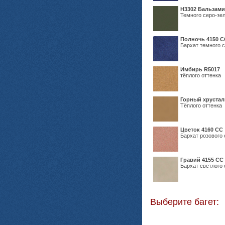
Н3302 Бальзам
Темного серо-зел
Полночь 4150 С
Бархат темного с
Имбирь R5017
тёплого оттенка
Горный хрустал
Тёплого оттенка
Цветок 4160 СС
Бархат розового 
Гравий 4155 СС
Бархат светлого 
Выберите багет: