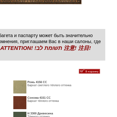
агета и паспарту может быть значительно
сомнения, приглашаем Вас в наши салоны, где
N! !תשומת לב 注意! 注目!
Рожь 4156 СС
Бархат светлого тёплого оттенка
Сонома 4151 СС
Бархат тёплого оттенка
H 3300 Древесина
Тёмного оттенка