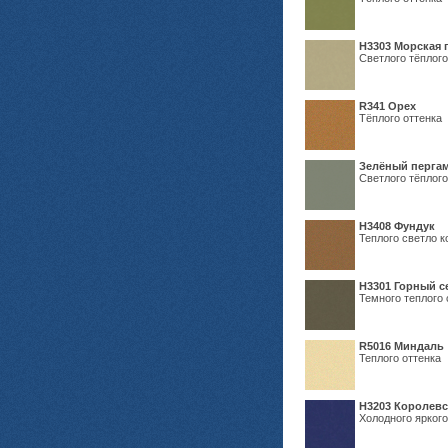
H3303 Морская 
Светлого тёплого
R341 Орех
Тёплого оттенка
Зелёный пергам
Светлого тёплого
Н3408 Фундук
Теплого светло к
Н3301 Горный 
Темного теплого 
R5016 Миндаль
Теплого оттенка
Н3203 Королевс
Холодного яркого