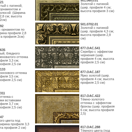
501.0603.01
21
Золотой с патиной.
тый с патиной,
(шир. профиля 4 см;
орнаментом и
высота профиля 3 см)
полосой. (Ширина
2,8 см; высота
2см)
501.0702.01
92
Золотой с патиной
с орнаментом по
(шир. профиля 4,3 см;
рина профиля 2,8
высота профиля 2,8
та профиля 2см)
см)
877.ОАС.541
635
Серебро с эффектом
ый, бледного
чернения (шир.
леноватого оттенка
профиля 4 см; высота
филя 3,3 см;
профиля 2,5 см)
рофиля 2,5 см
133
877.ОАС.187
ронзового оттенка
Ярко золотой (шир.
филя 3,5 см;
профиля 4 см; высота
рофиля 2,5 см)
профиля 2,5 см)
311
817.ОАС.422
оттенка с
Тёмно-золотого
ми вставками
оттенка с эффектом
филя 3,7 см;
бронзы (шир. профиля
рофиля 2,5 см)
6 см; высота профиля
2,5)
47
ого цвета под
ширина профиля 3,3
817.ОАС.288
ота профиля 2 см)
Тёмного цвета (под