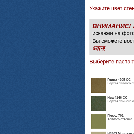
Укажите цвет с
искажен на фото
Вы сможете вос
ध्यान!
Выберите паспар
Глина 4205 СС
Бархат тёплого о
Ива 4146 СС
Бархат тёмного о
Плющ 701
Тёплого оттенка
H3303 Морская 