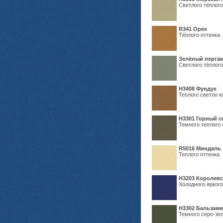
Светлого тёплого
R341 Орех
Тёплого оттенка
Зелёный пергам
Светлого тёплого
Н3408 Фундук
Теплого светло к
Н3301 Горный 
Темного теплого 
R5016 Миндаль
Теплого оттенка
Н3203 Королевс
Холодного яркого
Н3302 Бальзам
Темного серо-зел