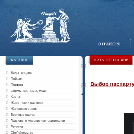
КАТАЛОГ
КАТАЛОГ ГРАВЮР
Виды городов
Пейзаж
Выбор паспарту 
Портрет
Формы, костюмы, моды
Карты
Животные и растения
Жанровые сцены
Военные сцены
Гравюры с живописных оригиналов
Религия
Chef-d'oeuvres