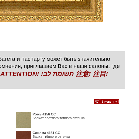
агета и паспарту может быть значительно
сомнения, приглашаем Вас в наши салоны, где
N! !תשומת לב 注意! 注目!
Рожь 4156 СС
Бархат светлого тёплого оттенка
Сонома 4151 СС
Бархат тёплого оттенка