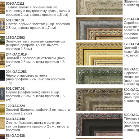
(Ширина 
809OAC111
высота п
Темное золото с орнаментом по
внешнему и внутреннему краю (Ширина
профиля 2 см; высота профиля 1,8 см)
293OAC0
501.0367.01
Серебрис
Светло-серый с золотом (шир. профиля
золотым 
2,5 см; высота профиля 1,7 см)
золотой 
профиля 
135OAC502
профиля 
Зеленоватый с золотым орнаментом
176OAC4
(Ширина профиля 1,5 см; высота
Золотой 
профиля 1,5 см)
краю (Ши
244.ОАС.019
см; высо
Золотой с бронзовым оттенком (шир.
профиля 2,5 см; высота профиля 1,6
см)
886.ОАС.
204.OAC.253
Серебрян
Чёрного матового оттенка
желто-зе
(шир.профиля 2 см; высота профиля
(шир. про
1,3)
высота п
501.0367.02
800.ОАС.
Серого (графитового) цвета (шир.
Светло-б
профиля 2,5 см; высота профиля 1,6
(шир. про
см)
высота п
122OAC224
Золотой (Ширина профиля 2 см; высота
профиля 1,2 см)
800.ОАС.
Тёмного 
564ОАС440
бронзовы
Светло-бежевого цвета с золотым
(шир. про
кантом (ширина профиля 2 см.; высота
высота п
профиля
564ОАС438