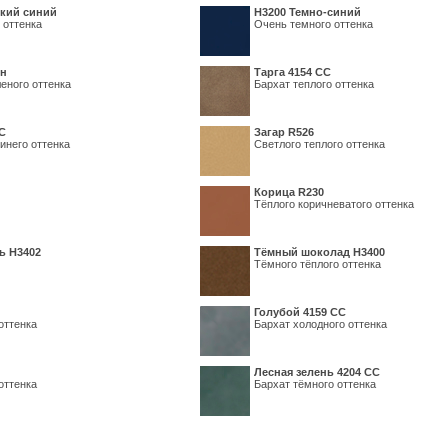
кий синий
Н3200 Темно-синий
 оттенка
Очень темного оттенка
ин
Тарга 4154 СС
еного оттенка
Бархат теплого оттенка
С
Загар R526
инего оттенка
Светлого теплого оттенка
Корица R230
Тёплого коричневатого оттенка
ь H3402
Тёмный шоколад H3400
Тёмного тёплого оттенка
Голубой 4159 СС
оттенка
Бархат холодного оттенка
Лесная зелень 4204 СС
оттенка
Бархат тёмного оттенка