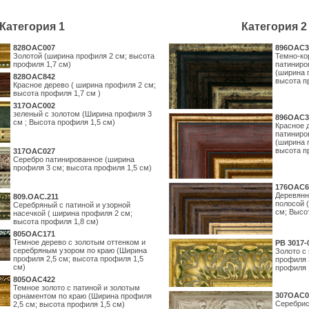
Категория 1
Категория 2
828OAC007
896OAC3
Золотой (ширина профиля 2 см; высота
Темно-ко
профиля 1,7 см)
патиниро
(ширина 
828OAC842
высота п
Красное дерево ( ширина профиля 2 см;
высота профиля 1,7 см )
317OAC002
зеленый с золотом (Ширина профиля 3
896OAC3
см ; Высота профиля 1,5 см)
Красное 
патиниро
(ширина 
высота п
317OAC027
Серебро патинированное (ширина
профиля 3 см; высота профиля 1,5 см)
176OAC6
Деревянн
809.ОАС.211
полосой 
Серебряный с патиной и узорной
см; Высо
насечкой ( ширина профиля 2 см;
высота профиля 1,8 см)
805OAC171
Темное дерево с золотым оттенком и
PB 3017-
серебряным узором по краю (Ширина
Золото с
профиля 2,5 см; высота профиля 1,5
профиля 
см)
профиля 
805OAC422
Темное золото с патиной и золотым
307OAC0
орнаментом по краю (Ширина профиля
Серебрис
2,5 см; высота профиля 1,5 см)