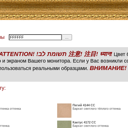
тены
ВНИМАНИЕ! ATTENTION! !תשומת לב 注意! 注目! ध्यान!
Цвет б
 и экраном Вашего монитора. Если у Вас возникли 
ВНИМАНИЕ! ATTENTIO
пользоваться реальными образцами.
ту:
Пегий 4144 СС
ттенка оттенка
Бархат светлого тёплого оттенка
Кактус 4172 СС
ттенка
Бархат светлого оттенка