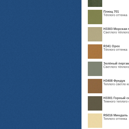
Плющ 701
Тёплого оттенка
H3303 Морская 
Светлого тёплого
R341 Орех
Тёплого оттенка
Зелёный пергам
Светлого тёплого
Н3408 Фундук
Теплого светло к
Н3301 Горный 
Темного теплого 
R5016 Миндаль
Теплого оттенка