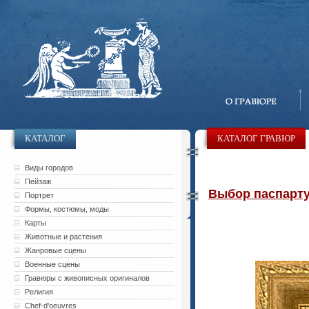
КАТАЛОГ
КАТАЛОГ ГРАВЮР
Виды городов
Пейзаж
Выбор паспарту 
Портрет
Формы, костюмы, моды
Карты
Животные и растения
Жанровые сцены
Военные сцены
Гравюры с живописных оригиналов
Религия
Chef-d'oeuvres