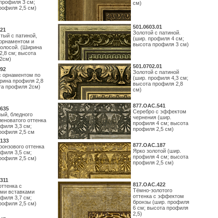
профиля 3 см;
см)
рофиля 2,5 см)
501.0603.01
21
Золотой с патиной.
тый с патиной,
(шир. профиля 4 см;
орнаментом и
высота профиля 3 см)
полосой. (Ширина
2,8 см; высота
2см)
501.0702.01
92
Золотой с патиной
с орнаментом по
(шир. профиля 4,3 см;
рина профиля 2,8
высота профиля 2,8
та профиля 2см)
см)
877.ОАС.541
635
Серебро с эффектом
ый, бледного
чернения (шир.
леноватого оттенка
профиля 4 см; высота
филя 3,3 см;
профиля 2,5 см)
рофиля 2,5 см
133
877.ОАС.187
ронзового оттенка
Ярко золотой (шир.
филя 3,5 см;
профиля 4 см; высота
рофиля 2,5 см)
профиля 2,5 см)
311
817.ОАС.422
оттенка с
Тёмно-золотого
ми вставками
оттенка с эффектом
филя 3,7 см;
бронзы (шир. профиля
рофиля 2,5 см)
6 см; высота профиля
2,5)