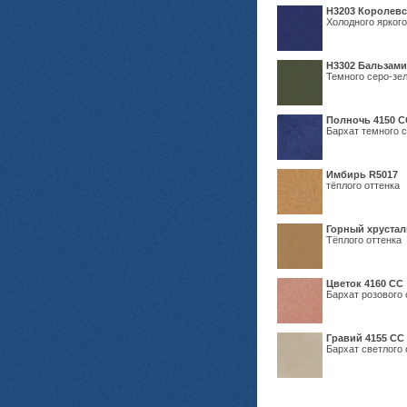
Н3203 Королевс
Холодного яркого
Н3302 Бальзам
Темного серо-зел
Полночь 4150 С
Бархат темного с
Имбирь R5017
тёплого оттенка
Горный хрустал
Тёплого оттенка
Цветок 4160 СС
Бархат розового 
Гравий 4155 СС
Бархат светлого 