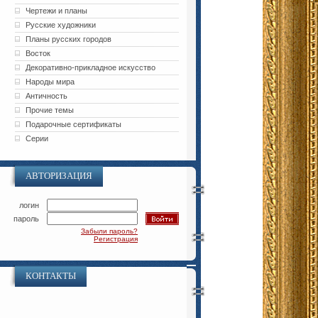
Чертежи и планы
Русские художники
Планы русских городов
Восток
Декоративно-прикладное искусство
Народы мира
Античность
Прочие темы
Подарочные сертификаты
Серии
АВТОРИЗАЦИЯ
логин
пароль
Забыли пароль?
Регистрация
КОНТАКТЫ