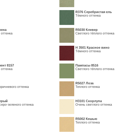
R376 Серебристая ель
Тёмного оттенка
пена
R5030 Клевер
 оттенка
Светлого тёплого оттенка
Н 3501 Красное вино
Тёмного оттенка
ент 8157
Пампасы 8516
 оттенка
Светлого тёплого оттенка
R5027 Лоза
оричневого оттенка
Теплого оттенка
серый
Н3101 Скорлупа
серо-зеленого оттенка
Очень светлого оттенка
R5002 Кешью
Теплого оттенка