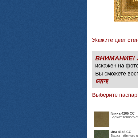
Укажите цвет с
искажен на фото
Вы сможете вос
ध्यान!
Выберите паспар
Глина 4205 СС
Бархат тёплого о
Ива 4146 СС
Бархат тёмного о