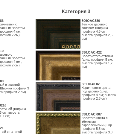
Категория 3
86
806OAC386
ричневый с
Темное дерево с
ванным золотом
золотом (ширина
профиля 4 см;
профиля 4,5 см;
рофиля 2 см)
высота профиля 2,5
см)
10
830.ОАС.422
дерево с
Золотистого оттенка
ванным золотом
(шир. профиля 5 см;
профиля 4 см ;
высота профиля 1,7
рофиля 2 см)
см)
00
601.0140.02
ый с золотой
Коричневого цвета
(Ширина профиля 3
под дерево (шир.
та профиля 2 см)
профиля 4 см; высота
профиля 2,8 см)
0216
 патиной (Ширина
3 см; высота
838.ОАС.007
1,7 см)
Золотого цвета с
тёмными
вкраплениями (шир.
21
профиля 5,5 см;
тый с патиной
высота профиля 3,8