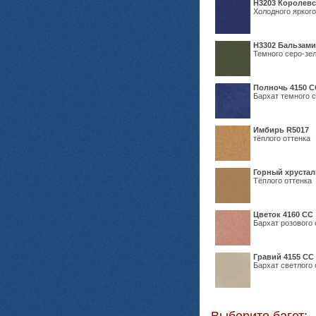
Н3203 Королевс
Холодного яркого
Н3302 Бальзам
Темного серо-зел
Полночь 4150 С
Бархат темного с
Имбирь R5017
тёплого оттенка
Горный хрустал
Тёплого оттенка
Цветок 4160 СС
Бархат розового 
Гравий 4155 СС
Бархат светлого 