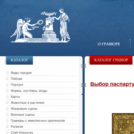
КАТАЛОГ
КАТАЛОГ ГРАВЮР
Виды городов
Пейзаж
Выбор паспарту 
Портрет
Формы, костюмы, моды
Карты
Животные и растения
Жанровые сцены
Военные сцены
Гравюры с живописных оригиналов
Религия
Chef-d'oeuvres