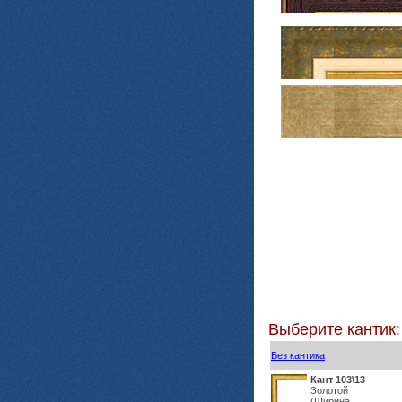
Выберите кантик:
Без кантика
Кант 103\13
Золотой
(Ширина