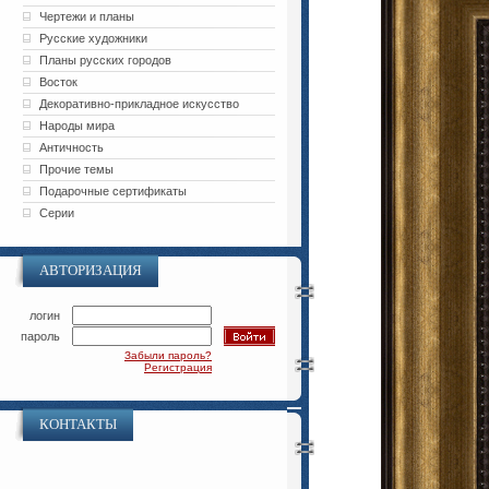
Чертежи и планы
Русские художники
Планы русских городов
Восток
Декоративно-прикладное искусство
Народы мира
Античность
Прочие темы
Подарочные сертификаты
Серии
АВТОРИЗАЦИЯ
логин
пароль
Забыли пароль?
Регистрация
КОНТАКТЫ