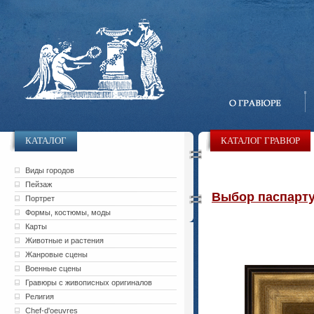
КАТАЛОГ
КАТАЛОГ ГРАВЮР
Виды городов
Пейзаж
Выбор паспарту 
Портрет
Формы, костюмы, моды
Карты
Животные и растения
Жанровые сцены
Военные сцены
Гравюры с живописных оригиналов
Религия
Chef-d'oeuvres