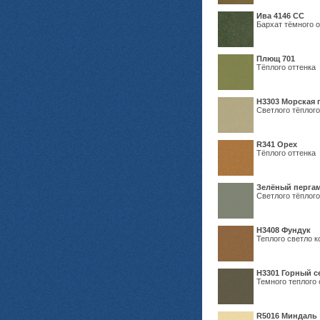
Ива 4146 СС
Бархат тёмного о
Плющ 701
Тёплого оттенка
H3303 Морская 
Светлого тёплого
R341 Орех
Тёплого оттенка
Зелёный пергам
Светлого тёплого
Н3408 Фундук
Теплого светло к
Н3301 Горный 
Темного теплого 
R5016 Миндаль