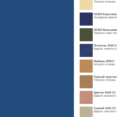
Теплого оттенка
Н3203 Королевс
Холодного яркого
Н3302 Бальзам
Темного серо-зел
Полночь 4150 С
Бархат темного с
Имбирь R5017
тёплого оттенка
Горный хрустал
Тёплого оттенка
Цветок 4160 СС
Бархат розового 
Гравий 4155 СС
Бархат светлого 