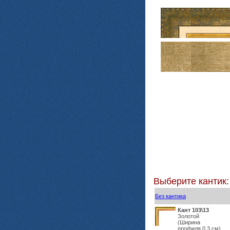
Выберите кантик:
Без кантика
Кант 103\13
Золотой
(Ширина
профиля 0,3 см)