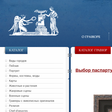
КАТАЛОГ
КАТАЛОГ ГРАВЮР
Виды городов
Пейзаж
Выбор паспарту 
Портрет
Формы, костюмы, моды
Карты
Животные и растения
Жанровые сцены
Военные сцены
Гравюры с живописных оригиналов
Религия
Chef-d'oeuvres