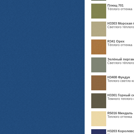
Плющ 701
Тёплого оттенка
H3303 Морская 
Светлого тёплого
R341 Орех
Тёплого оттенка
Зелёный пергам
Светлого тёплого
Н3408 Фундук
Теплого светло к
Н3301 Горный 
Темного теплого 
R5016 Миндаль
Теплого оттенка
Н3203 Королевс