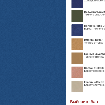
Холодного яркого
Н3302 Бальзам
Темного серо-зел
Полночь 4150 С
Бархат темного с
Имбирь R5017
тёплого оттенка
Горный хрустал
Тёплого оттенка
Цветок 4160 СС
Бархат розового 
Гравий 4155 СС
Бархат светлого 
Выберите багет: