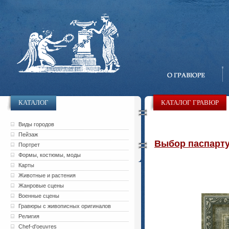
КАТАЛОГ
КАТАЛОГ ГРАВЮР
Виды городов
Пейзаж
Выбор паспарту 
Портрет
Формы, костюмы, моды
Карты
Животные и растения
Жанровые сцены
Военные сцены
Гравюры с живописных оригиналов
Религия
Chef-d'oeuvres