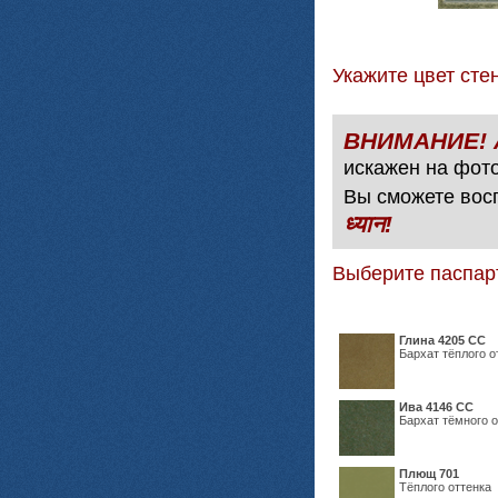
Укажите цвет с
искажен на фото
Вы сможете вос
ध्यान!
Выберите паспар
Глина 4205 СС
Бархат тёплого о
Ива 4146 СС
Бархат тёмного о
Плющ 701
Тёплого оттенка