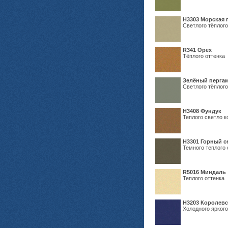
H3303 Морская 
Светлого тёплого
R341 Орех
Тёплого оттенка
Зелёный пергам
Светлого тёплого
Н3408 Фундук
Теплого светло к
Н3301 Горный 
Темного теплого 
R5016 Миндаль
Теплого оттенка
Н3203 Королевс
Холодного яркого