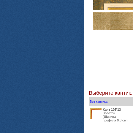
Выберите кантик:
Без кантика
Кант 103\13
Золотой
(Ширина
профиля 0,3 см)