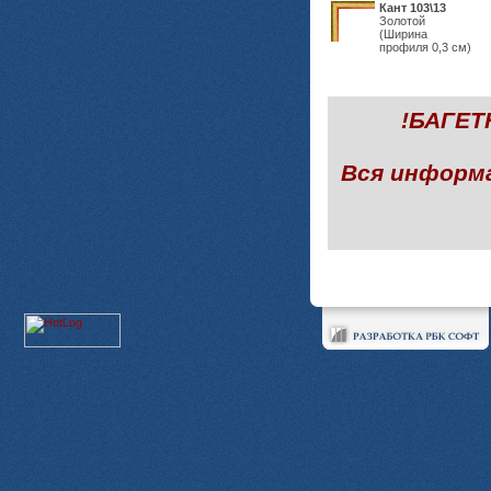
Кант 103\13
Золотой
(Ширина
профиля 0,3 см)
!БАГЕ
Вся информ