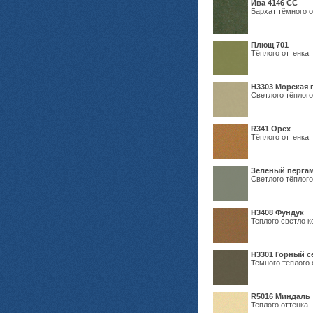
Ива 4146 СС
Бархат тёмного о
Плющ 701
Тёплого оттенка
H3303 Морская 
Светлого тёплого
R341 Орех
Тёплого оттенка
Зелёный пергам
Светлого тёплого
Н3408 Фундук
Теплого светло к
Н3301 Горный 
Темного теплого 
R5016 Миндаль
Теплого оттенка