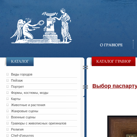
КАТАЛОГ
КАТАЛОГ ГРАВЮР
Виды городов
Пейзаж
Выбор паспарту 
Портрет
Формы, костюмы, моды
Карты
Животные и растения
Жанровые сцены
Военные сцены
Гравюры с живописных оригиналов
Религия
Chef-d'oeuvres