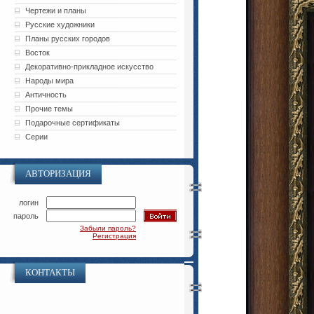
Чертежи и планы
Русские художники
Планы русских городов
Восток
Декоративно-прикладное искусство
Народы мира
Античность
Прочие темы
Подарочные сертификаты
Серии
АВТОРИЗАЦИЯ
логин
пароль
Забыли пароль?
Регистрация
КОНТАКТЫ