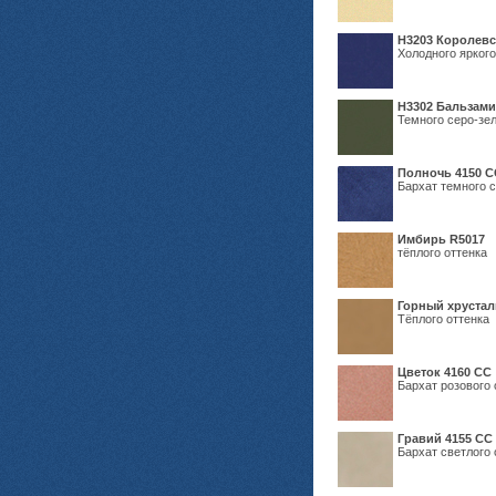
Н3203 Королевс
Холодного яркого
Н3302 Бальзам
Темного серо-зел
Полночь 4150 С
Бархат темного с
Имбирь R5017
тёплого оттенка
Горный хрустал
Тёплого оттенка
Цветок 4160 СС
Бархат розового 
Гравий 4155 СС
Бархат светлого 