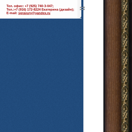
Тел. офис: +7 (925) 740-3-047;
Тел.:+7 (916) 172-8224 Екатерина (дизайн);
E-mail:
sgravury@yandex.ru