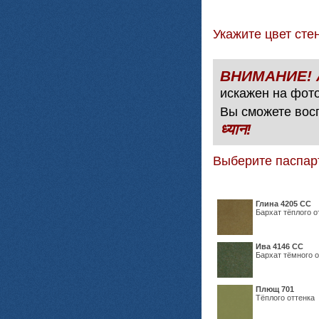
Укажите цвет с
искажен на фото
Вы сможете вос
ध्यान!
Выберите паспар
Глина 4205 СС
Бархат тёплого о
Ива 4146 СС
Бархат тёмного о
Плющ 701
Тёплого оттенка