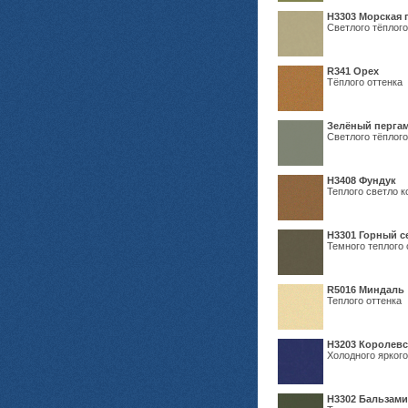
H3303 Морская 
Светлого тёплого
R341 Орех
Тёплого оттенка
Зелёный пергам
Светлого тёплого
Н3408 Фундук
Теплого светло к
Н3301 Горный 
Темного теплого 
R5016 Миндаль
Теплого оттенка
Н3203 Королевс
Холодного яркого
Н3302 Бальзам