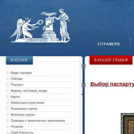
КАТАЛОГ
КАТАЛОГ ГРАВЮР
Виды городов
Пейзаж
Выбор паспарту 
Портрет
Формы, костюмы, моды
Карты
Животные и растения
Жанровые сцены
Военные сцены
Гравюры с живописных оригиналов
Религия
Chef-d'oeuvres