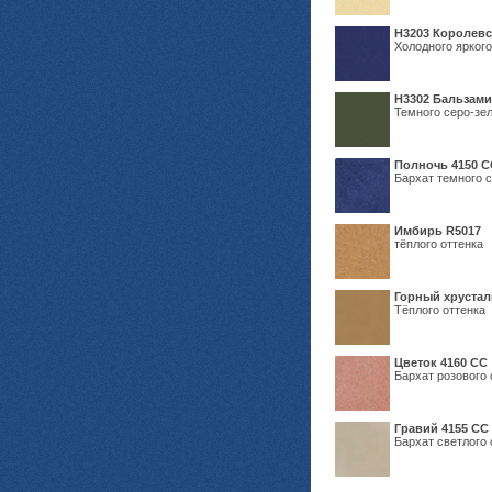
Н3203 Королевс
Холодного яркого
Н3302 Бальзам
Темного серо-зел
Полночь 4150 С
Бархат темного с
Имбирь R5017
тёплого оттенка
Горный хрустал
Тёплого оттенка
Цветок 4160 СС
Бархат розового 
Гравий 4155 СС
Бархат светлого 