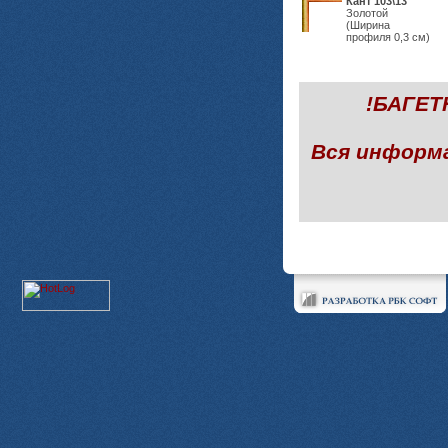
Кант 103\13
Золотой
(Ширина
профиля 0,3 см)
!БАГЕ
Вся информ