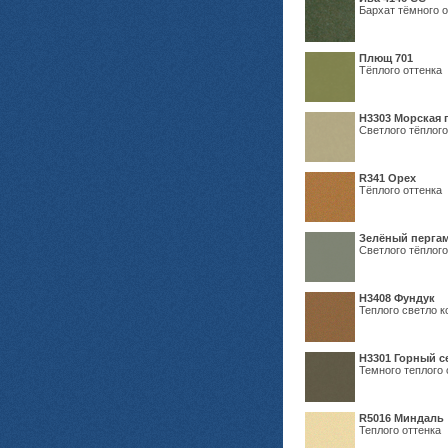
Бархат тёмного о
Плющ 701
Тёплого оттенка
H3303 Морская 
Светлого тёплого
R341 Орех
Тёплого оттенка
Зелёный пергам
Светлого тёплого
Н3408 Фундук
Теплого светло к
Н3301 Горный 
Темного теплого 
R5016 Миндаль
Теплого оттенка