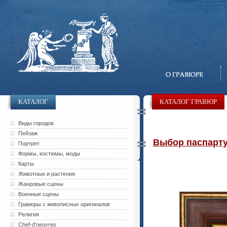
КАТАЛОГ
КАТАЛОГ ГРАВЮР
Виды городов
Пейзаж
Выбор паспарту 
Портрет
Формы, костюмы, моды
Карты
Животные и растения
Жанровые сцены
Военные сцены
Гравюры с живописных оригиналов
Религия
Chef-d'oeuvres