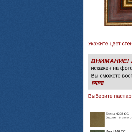
Укажите цвет с
искажен на фото
Вы сможете вос
ध्यान!
Выберите паспар
Глина 4205 СС
Бархат тёплого о
Ива 4146 СС