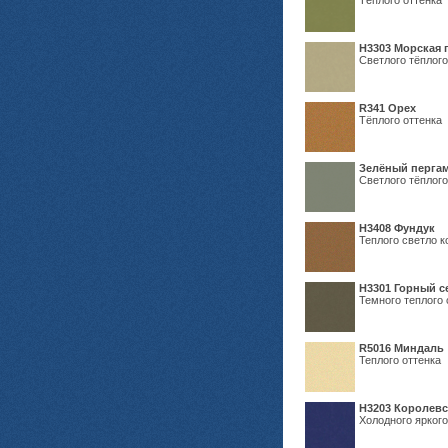
Тёплого оттенка
H3303 Морская 
Светлого тёплого
R341 Орех
Тёплого оттенка
Зелёный пергам
Светлого тёплого
Н3408 Фундук
Теплого светло к
Н3301 Горный 
Темного теплого 
R5016 Миндаль
Теплого оттенка
Н3203 Королевс
Холодного яркого