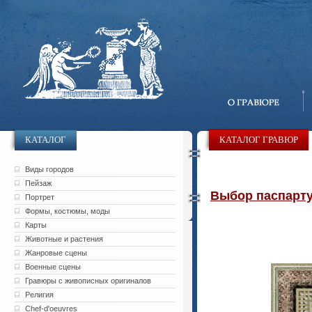
КАТАЛОГ
КАТАЛОГ ГРАВЮР
Виды городов
Пейзаж
Выбор паспарту 
Портрет
Формы, костюмы, моды
Карты
Животные и растения
Жанровые сцены
Военные сцены
Гравюры с живописных оригиналов
Религия
Chef-d'oeuvres