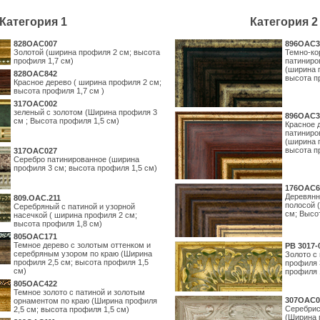
Категория 1
Категория 2
828OAC007
896OAC3
Золотой (ширина профиля 2 см; высота
Темно-ко
профиля 1,7 см)
патиниро
(ширина 
828OAC842
высота п
Красное дерево ( ширина профиля 2 см;
высота профиля 1,7 см )
317OAC002
зеленый с золотом (Ширина профиля 3
896OAC3
см ; Высота профиля 1,5 см)
Красное 
патиниро
(ширина 
высота п
317OAC027
Серебро патинированное (ширина
профиля 3 см; высота профиля 1,5 см)
176OAC6
Деревянн
809.ОАС.211
полосой 
Серебряный с патиной и узорной
см; Высо
насечкой ( ширина профиля 2 см;
высота профиля 1,8 см)
805OAC171
Темное дерево с золотым оттенком и
PB 3017-
серебряным узором по краю (Ширина
Золото с
профиля 2,5 см; высота профиля 1,5
профиля 
см)
профиля 
805OAC422
Темное золото с патиной и золотым
307OAC0
орнаментом по краю (Ширина профиля
Серебрис
2,5 см; высота профиля 1,5 см)
(Ширина 