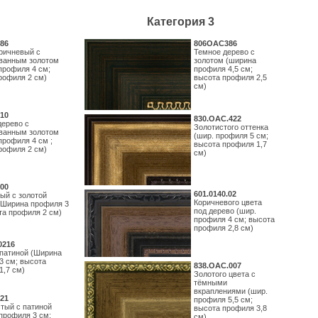
Категория 3
86
806OAC386
ричневый с
Темное дерево с
ванным золотом
золотом (ширина
профиля 4 см;
профиля 4,5 см;
рофиля 2 см)
высота профиля 2,5
см)
10
830.ОАС.422
дерево с
Золотистого оттенка
ванным золотом
(шир. профиля 5 см;
профиля 4 см ;
высота профиля 1,7
рофиля 2 см)
см)
00
601.0140.02
ый с золотой
Коричневого цвета
(Ширина профиля 3
под дерево (шир.
та профиля 2 см)
профиля 4 см; высота
профиля 2,8 см)
0216
 патиной (Ширина
3 см; высота
838.ОАС.007
1,7 см)
Золотого цвета с
тёмными
вкраплениями (шир.
21
профиля 5,5 см;
тый с патиной
высота профиля 3,8
профиля 3 см;
см)