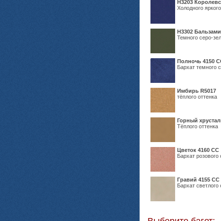
Н3203 Королевс
Холодного яркого
Н3302 Бальзам
Темного серо-зел
Полночь 4150 С
Бархат темного с
Имбирь R5017
тёплого оттенка
Горный хрустал
Тёплого оттенка
Цветок 4160 СС
Бархат розового 
Гравий 4155 СС
Бархат светлого 