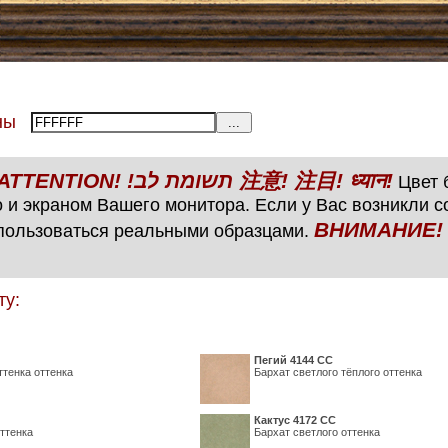
тены
ВНИМАНИЕ! ATTENTION! !תשומת לב 注意! 注目! ध्यान!
Цвет б
 и экраном Вашего монитора. Если у Вас возникли 
ВНИМАНИЕ! ATTENTIO
пользоваться реальными образцами.
ту:
Пегий 4144 СС
ттенка оттенка
Бархат светлого тёплого оттенка
Кактус 4172 СС
ттенка
Бархат светлого оттенка