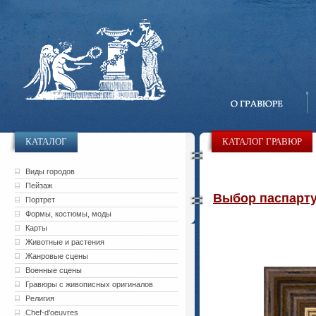
КАТАЛОГ
КАТАЛОГ ГРАВЮР
Виды городов
Пейзаж
Выбор паспарту 
Портрет
Формы, костюмы, моды
Карты
Животные и растения
Жанровые сцены
Военные сцены
Гравюры с живописных оригиналов
Религия
Chef-d'oeuvres