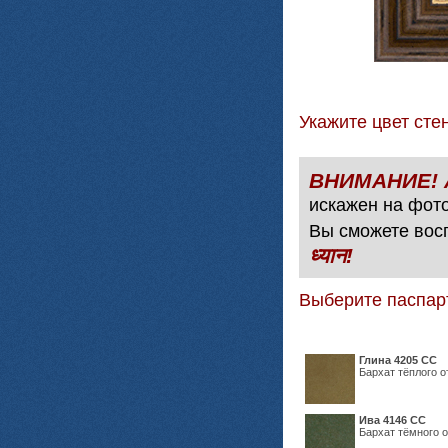
Укажите цвет с
искажен на фото
Вы сможете вос
ध्यान!
Выберите паспар
Глина 4205 СС
Бархат тёплого о
Ива 4146 СС
Бархат тёмного о