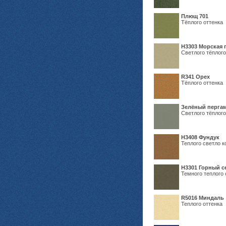
Плющ 701
Тёплого оттенка
H3303 Морская 
Светлого тёплого
R341 Орех
Тёплого оттенка
Зелёный пергам
Светлого тёплого
Н3408 Фундук
Теплого светло к
Н3301 Горный 
Темного теплого 
R5016 Миндаль
Теплого оттенка