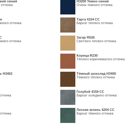
кий синий
Н3200 Темно-синий
 оттенка
Очень темного оттенка
ин
Тарга 4154 СС
еного оттенка
Бархат теплого оттенка
С
Загар R526
инего оттенка
Светлого теплого оттенка
Корица R230
Тёплого коричневатого оттенка
ь H3402
Тёмный шоколад H3400
Тёмного тёплого оттенка
Голубой 4159 СС
оттенка
Бархат холодного оттенка
Лесная зелень 4204 СС
оттенка
Бархат тёмного оттенка