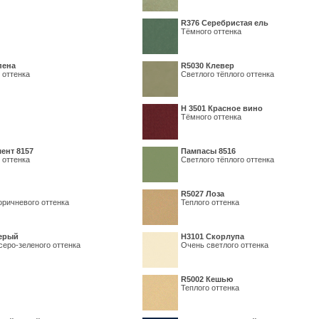
R376 Серебристая ель
Тёмного оттенка
пена
R5030 Клевер
 оттенка
Светлого тёплого оттенка
Н 3501 Красное вино
Тёмного оттенка
ент 8157
Пампасы 8516
 оттенка
Светлого тёплого оттенка
R5027 Лоза
оричневого оттенка
Теплого оттенка
серый
Н3101 Скорлупа
серо-зеленого оттенка
Очень светлого оттенка
R5002 Кешью
Теплого оттенка