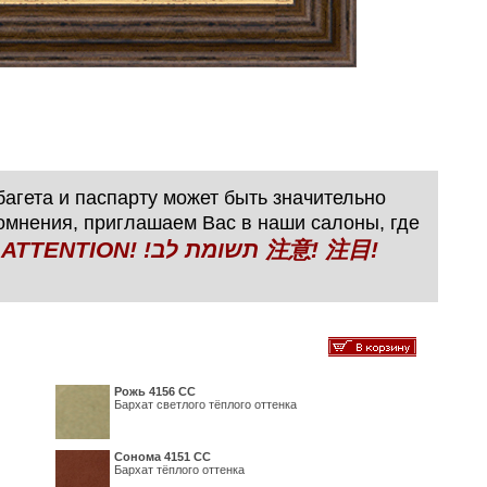
агета и паспарту может быть значительно
сомнения, приглашаем Вас в наши салоны, где
N! !תשומת לב 注意! 注目!
Рожь 4156 СС
Бархат светлого тёплого оттенка
Сонома 4151 СС
Бархат тёплого оттенка