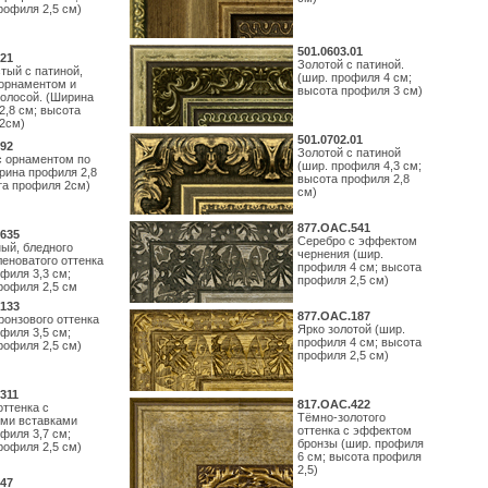
рофиля 2,5 см)
501.0603.01
21
Золотой с патиной.
тый с патиной,
(шир. профиля 4 см;
орнаментом и
высота профиля 3 см)
полосой. (Ширина
2,8 см; высота
2см)
501.0702.01
92
Золотой с патиной
с орнаментом по
(шир. профиля 4,3 см;
рина профиля 2,8
высота профиля 2,8
та профиля 2см)
см)
877.ОАС.541
635
Серебро с эффектом
ый, бледного
чернения (шир.
леноватого оттенка
профиля 4 см; высота
филя 3,3 см;
профиля 2,5 см)
рофиля 2,5 см
133
877.ОАС.187
ронзового оттенка
Ярко золотой (шир.
филя 3,5 см;
профиля 4 см; высота
рофиля 2,5 см)
профиля 2,5 см)
311
817.ОАС.422
оттенка с
Тёмно-золотого
ми вставками
оттенка с эффектом
филя 3,7 см;
бронзы (шир. профиля
рофиля 2,5 см)
6 см; высота профиля
2,5)
47