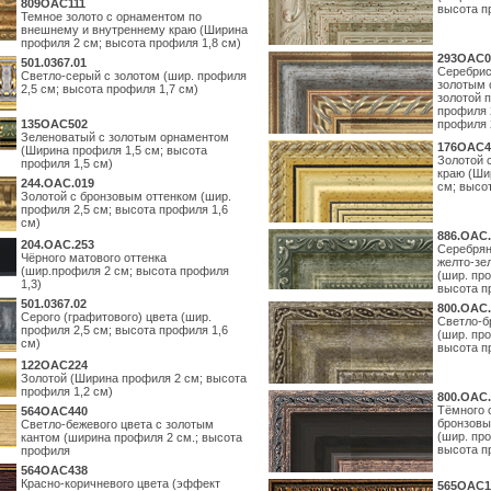
809OAC111
высота п
Темное золото с орнаментом по
внешнему и внутреннему краю (Ширина
профиля 2 см; высота профиля 1,8 см)
293OAC0
501.0367.01
Серебрис
Светло-серый с золотом (шир. профиля
золотым 
2,5 см; высота профиля 1,7 см)
золотой 
профиля 
135OAC502
профиля 
Зеленоватый с золотым орнаментом
176OAC4
(Ширина профиля 1,5 см; высота
Золотой 
профиля 1,5 см)
краю (Ши
244.ОАС.019
см; высо
Золотой с бронзовым оттенком (шир.
профиля 2,5 см; высота профиля 1,6
см)
886.ОАС.
204.OAC.253
Серебрян
Чёрного матового оттенка
желто-зе
(шир.профиля 2 см; высота профиля
(шир. про
1,3)
высота п
501.0367.02
800.ОАС.
Серого (графитового) цвета (шир.
Светло-б
профиля 2,5 см; высота профиля 1,6
(шир. про
см)
высота п
122OAC224
Золотой (Ширина профиля 2 см; высота
профиля 1,2 см)
800.ОАС.
Тёмного 
564ОАС440
бронзовы
Светло-бежевого цвета с золотым
(шир. про
кантом (ширина профиля 2 см.; высота
высота п
профиля
564ОАС438
Красно-коричневого цвета (эффект
565ОАС1