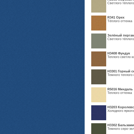
Светлого тёплого
R341 Орех
Тёплого оттенка
Зелёный пергам
Светлого тёплого
Н3408 Фундук
Теплого светло к
Н3301 Горный 
Темного теплого 
R5016 Миндаль
Теплого оттенка
Н3203 Королевс
Холодного яркого
Н3302 Бальзам
Темного серо-зел