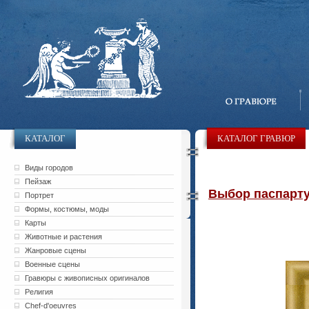
КАТАЛОГ
КАТАЛОГ ГРАВЮР
Виды городов
Пейзаж
Выбор паспарту 
Портрет
Формы, костюмы, моды
Карты
Животные и растения
Жанровые сцены
Военные сцены
Гравюры с живописных оригиналов
Религия
Chef-d'oeuvres