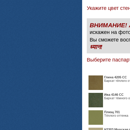
Укажите цвет с
искажен на фото
Вы сможете вос
ध्यान!
Выберите паспар
Глина 4205 СС
Бархат тёплого о
Ива 4146 СС
Бархат тёмного о
Плющ 701
Тёплого оттенка
H3303 Морская 