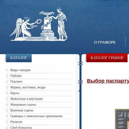
КАТАЛОГ
КАТАЛОГ ГРАВЮР
Виды городов
Пейзаж
Выбор паспарту 
Портрет
Формы, костюмы, моды
Карты
Животные и растения
Жанровые сцены
Военные сцены
Гравюры с живописных оригиналов
Религия
Chef-d'oeuvres