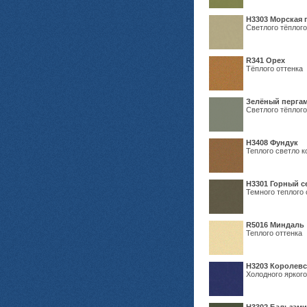
H3303 Морская 
Светлого тёплого
R341 Орех
Тёплого оттенка
Зелёный пергам
Светлого тёплого
Н3408 Фундук
Теплого светло к
Н3301 Горный 
Темного теплого 
R5016 Миндаль
Теплого оттенка
Н3203 Королевс
Холодного яркого