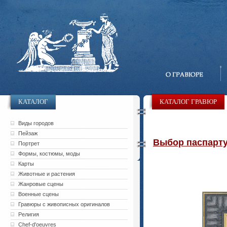
КАТАЛОГ
КАТАЛОГ ГРАВЮР
Виды городов
Пейзаж
Выбор паспарту 
Портрет
Формы, костюмы, моды
Карты
Животные и растения
Жанровые сцены
Военные сцены
Гравюры с живописных оригиналов
Религия
Chef-d'oeuvres