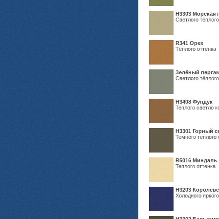
H3303 Морская 
Светлого тёплого
R341 Орех
Тёплого оттенка
Зелёный пергам
Светлого тёплого
Н3408 Фундук
Теплого светло к
Н3301 Горный 
Темного теплого 
R5016 Миндаль
Теплого оттенка
Н3203 Королевс
Холодного яркого