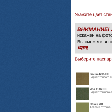
Укажите цвет с
искажен на фото
Вы сможете вос
ध्यान!
Выберите паспар
Глина 4205 СС
Бархат тёплого о
Ива 4146 СС
Бархат тёмного о
Плющ 701
Тёплого оттенка