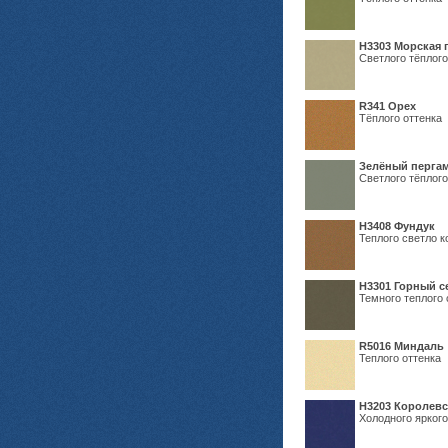
H3303 Морская 
Светлого тёплого
R341 Орех
Тёплого оттенка
Зелёный пергам
Светлого тёплого
Н3408 Фундук
Теплого светло к
Н3301 Горный 
Темного теплого 
R5016 Миндаль
Теплого оттенка
Н3203 Королевс
Холодного яркого