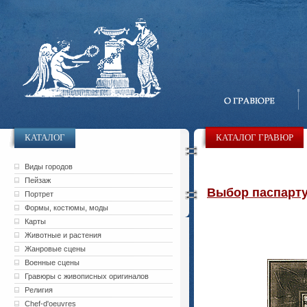
КАТАЛОГ
КАТАЛОГ ГРАВЮР
Виды городов
Пейзаж
Выбор паспарту 
Портрет
Формы, костюмы, моды
Карты
Животные и растения
Жанровые сцены
Военные сцены
Гравюры с живописных оригиналов
Религия
Chef-d'oeuvres