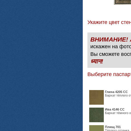
Укажите цвет с
искажен на фото
Вы сможете вос
ध्यान!
Выберите паспар
Глина 4205 СС
Бархат тёплого о
Ива 4146 СС
Бархат тёмного о
Плющ 701
Тёплого оттенка