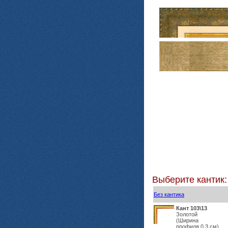
Выберите кантик:
Без кантика
Кант 103\13
Золотой
(Ширина
профиля 0,3 см)