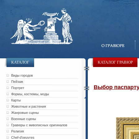
КАТАЛОГ
КАТАЛОГ ГРАВЮР
Виды городов
Пейзаж
Выбор паспарту 
Портрет
Формы, костюмы, моды
Карты
Животные и растения
Жанровые сцены
Военные сцены
Гравюры с живописных оригиналов
Религия
Chef-d'oeuvres