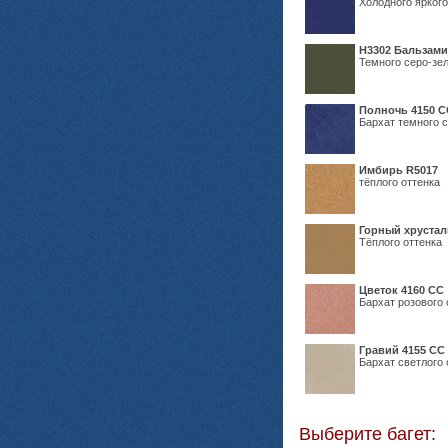
Холодного яркого
Н3302 Бальзам
Темного серо-зел
Полночь 4150 С
Бархат темного с
Имбирь R5017
тёплого оттенка
Горный хрустал
Тёплого оттенка
Цветок 4160 СС
Бархат розового 
Гравий 4155 СС
Бархат светлого 
Выберите багет: