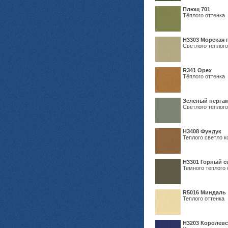
Плющ 701
Тёплого оттенка
H3303 Морская 
Светлого тёплого
R341 Орех
Тёплого оттенка
Зелёный пергам
Светлого тёплого
Н3408 Фундук
Теплого светло к
Н3301 Горный 
Темного теплого 
R5016 Миндаль
Теплого оттенка
Н3203 Королевс