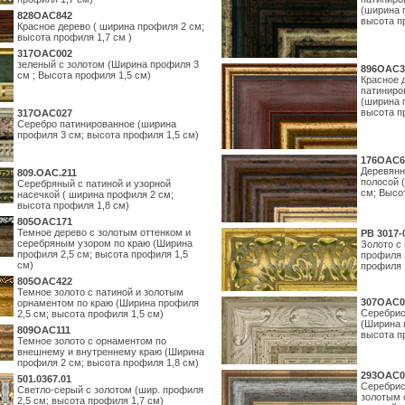
(ширина 
828OAC842
высота п
Красное дерево ( ширина профиля 2 см;
высота профиля 1,7 см )
317OAC002
зеленый с золотом (Ширина профиля 3
896OAC3
см ; Высота профиля 1,5 см)
Красное 
патиниро
(ширина 
высота п
317OAC027
Серебро патинированное (ширина
профиля 3 см; высота профиля 1,5 см)
176OAC6
Деревянн
809.ОАС.211
полосой 
Серебряный с патиной и узорной
см; Высо
насечкой ( ширина профиля 2 см;
высота профиля 1,8 см)
805OAC171
Темное дерево с золотым оттенком и
PB 3017-
серебряным узором по краю (Ширина
Золото с
профиля 2,5 см; высота профиля 1,5
профиля 
см)
профиля 
805OAC422
Темное золото с патиной и золотым
307OAC0
орнаментом по краю (Ширина профиля
Серебрис
2,5 см; высота профиля 1,5 см)
(Ширина 
809OAC111
высота п
Темное золото с орнаментом по
внешнему и внутреннему краю (Ширина
профиля 2 см; высота профиля 1,8 см)
293OAC0
501.0367.01
Серебрис
Светло-серый с золотом (шир. профиля
золотым 
2,5 см; высота профиля 1,7 см)