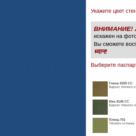
Укажите цвет с
искажен на фото
Вы сможете вос
ध्यान!
Выберите паспар
Глина 4205 СС
Бархат тёплого о
Ива 4146 СС
Бархат тёмного о
Плющ 701
Тёплого оттенка