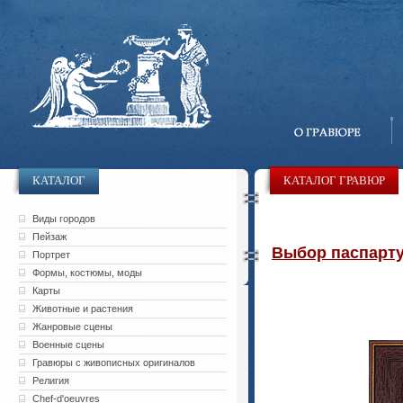
КАТАЛОГ
КАТАЛОГ ГРАВЮР
Виды городов
Пейзаж
Выбор паспарту 
Портрет
Формы, костюмы, моды
Карты
Животные и растения
Жанровые сцены
Военные сцены
Гравюры с живописных оригиналов
Религия
Chef-d'oeuvres