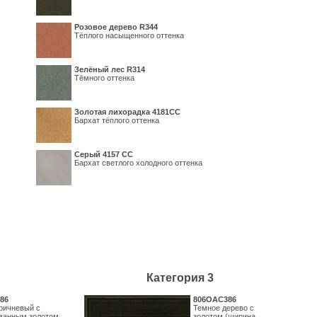
Розовое дерево R344
Тёплого насыщенного оттенка
Зелёный лес R314
Тёмного оттенка
Золотая лихорадка 4181СС
Бархат тёплого оттенка
Серый 4157 СС
Бархат светлого холодного оттенка
Категория 3
86
806OAC386
ричневый с
Темное дерево с
ванным золотом
золотом (ширина