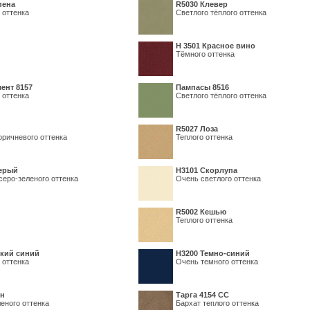
пена
R5030 Клевер
 оттенка
Светлого тёплого оттенка
Н 3501 Красное вино
Тёмного оттенка
ент 8157
Пампасы 8516
 оттенка
Светлого тёплого оттенка
R5027 Лоза
оричневого оттенка
Теплого оттенка
серый
Н3101 Скорлупа
серо-зеленого оттенка
Очень светлого оттенка
R5002 Кешью
Теплого оттенка
кий синий
Н3200 Темно-синий
 оттенка
Очень темного оттенка
ин
Тарга 4154 СС
еного оттенка
Бархат теплого оттенка