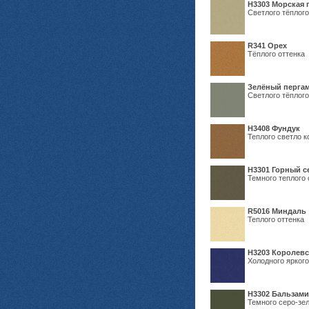
H3303 Морская 
Светлого тёплого
R341 Орех
Тёплого оттенка
Зелёный пергам
Светлого тёплого
Н3408 Фундук
Теплого светло к
Н3301 Горный 
Темного теплого 
R5016 Миндаль
Теплого оттенка
Н3203 Королевс
Холодного яркого
Н3302 Бальзам
Темного серо-зел