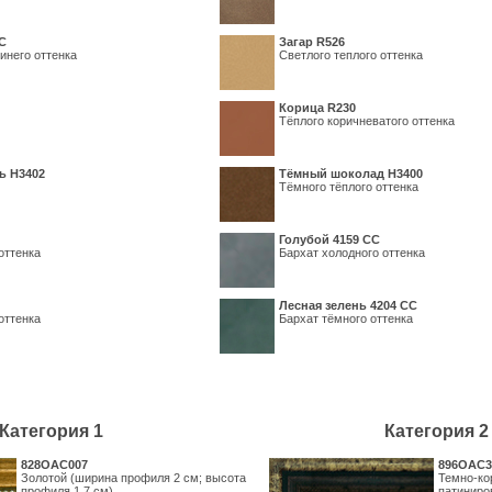
С
Загар R526
инего оттенка
Светлого теплого оттенка
Корица R230
Тёплого коричневатого оттенка
ь H3402
Тёмный шоколад H3400
Тёмного тёплого оттенка
Голубой 4159 СС
оттенка
Бархат холодного оттенка
Лесная зелень 4204 СС
оттенка
Бархат тёмного оттенка
Категория 1
Категория 2
828OAC007
896OAC3
Золотой (ширина профиля 2 см; высота
Темно-ко
профиля 1,7 см)
патиниро