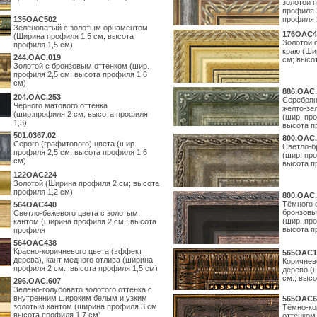
золотой 
профиля 
135OAC502
профиля 
Зеленоватый с золотым орнаментом
176OAC4
(Ширина профиля 1,5 см; высота
Золотой 
профиля 1,5 см)
краю (Ши
244.ОАС.019
см; высо
Золотой с бронзовым оттенком (шир.
профиля 2,5 см; высота профиля 1,6
см)
886.ОАС.
204.OAC.253
Серебрян
Чёрного матового оттенка
желто-зе
(шир.профиля 2 см; высота профиля
(шир. про
1,3)
высота п
501.0367.02
800.ОАС.
Серого (графитового) цвета (шир.
Светло-б
профиля 2,5 см; высота профиля 1,6
(шир. про
см)
высота п
122OAC224
Золотой (Ширина профиля 2 см; высота
профиля 1,2 см)
800.ОАС.
Тёмного 
564ОАС440
бронзовы
Светло-бежевого цвета с золотым
(шир. про
кантом (ширина профиля 2 см.; высота
высота п
профиля
564ОАС438
Красно-коричневого цвета (эффект
565ОАС1
дерева), кант медного отлива (ширина
Коричнев
профиля 2 см.; высота профиля 1,5 см)
дерево (
см.; выс
296.OAC.607
Зелено-голубовато золотого оттенка с
внутренним широким белым и узким
565ОАС6
золотым кантом (ширина профиля 3 см;
Тёмно-ко
высота профиля 1,7 см)
оттенком