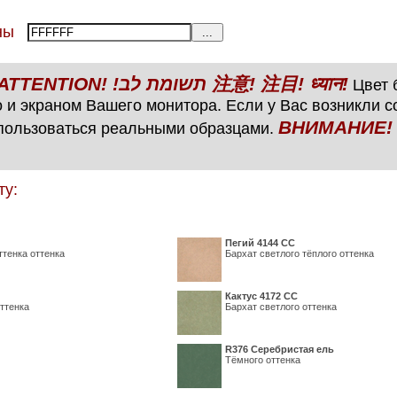
тены
ВНИМАНИЕ! ATTENTION! !תשומת לב 注意! 注目! ध्यान!
Цвет б
 и экраном Вашего монитора. Если у Вас возникли 
ВНИМАНИЕ! ATTENTIO
пользоваться реальными образцами.
ту:
Пегий 4144 СС
ттенка оттенка
Бархат светлого тёплого оттенка
Кактус 4172 СС
ттенка
Бархат светлого оттенка
R376 Серебристая ель
Тёмного оттенка