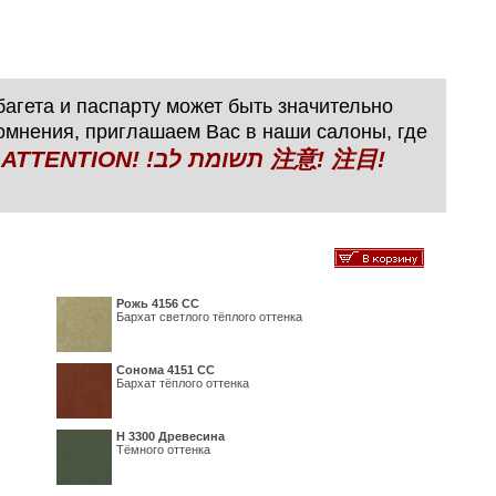
агета и паспарту может быть значительно
сомнения, приглашаем Вас в наши салоны, где
N! !תשומת לב 注意! 注目!
Рожь 4156 СС
Бархат светлого тёплого оттенка
Сонома 4151 СС
Бархат тёплого оттенка
H 3300 Древесина
Тёмного оттенка