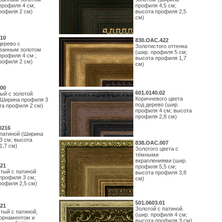
профиля 4 см;
профиля 4,5 см;
рофиля 2 см)
высота профиля 2,5
см)
10
830.ОАС.422
дерево с
Золотистого оттенка
ванным золотом
(шир. профиля 5 см;
профиля 4 см ;
высота профиля 1,7
рофиля 2 см)
см)
00
601.0140.02
ый с золотой
Коричневого цвета
(Ширина профиля 3
под дерево (шир.
та профиля 2 см)
профиля 4 см; высота
профиля 2,8 см)
0216
 патиной (Ширина
3 см; высота
838.ОАС.007
1,7 см)
Золотого цвета с
тёмными
вкраплениями (шир.
21
профиля 5,5 см;
тый с патиной
высота профиля 3,8
профиля 3 см;
см)
рофиля 2,5 см)
501.0603.01
21
Золотой с патиной.
тый с патиной,
(шир. профиля 4 см;
орнаментом и
высота профиля 3 см)