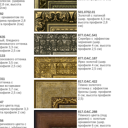
полосой. (Ширина
2,8 см; высота
2см)
501.0702.01
92
Золотой с патиной
с орнаментом по
(шир. профиля 4,3 см;
рина профиля 2,8
высота профиля 2,8
та профиля 2см)
см)
877.ОАС.541
635
Серебро с эффектом
ый, бледного
чернения (шир.
леноватого оттенка
профиля 4 см; высота
филя 3,3 см;
профиля 2,5 см)
рофиля 2,5 см
133
877.ОАС.187
ронзового оттенка
Ярко золотой (шир.
филя 3,5 см;
профиля 4 см; высота
рофиля 2,5 см)
профиля 2,5 см)
311
817.ОАС.422
оттенка с
Тёмно-золотого
ми вставками
оттенка с эффектом
филя 3,7 см;
бронзы (шир. профиля
рофиля 2,5 см)
6 см; высота профиля
2,5)
47
ого цвета под
ширина профиля 3,3
817.ОАС.288
ота профиля 2 см)
Тёмного цвета (под
дерево) с золотым
56
орнаментом (шир.
ричневого цвета с
профиля 6 см; высота
 меди с эффектом