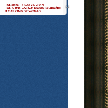
Тел. офис: +7 (925) 740-3-047;
Тел.:+7 (916) 172-8224 Екатерина (дизайн);
E-mail:
sgravury@yandex.ru