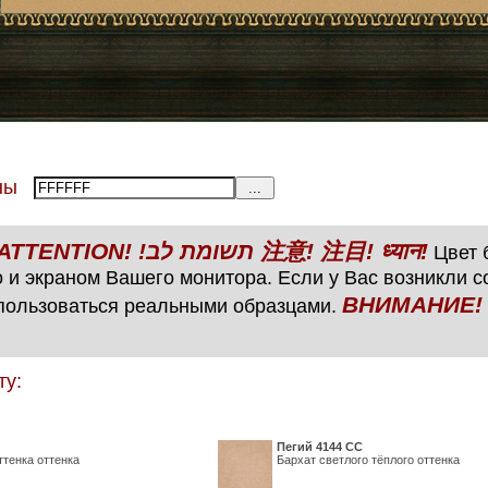
тены
ВНИМАНИЕ! ATTENTION! !תשומת לב 注意! 注目! ध्यान!
Цвет б
 и экраном Вашего монитора. Если у Вас возникли 
ВНИМАНИЕ! ATTENTIO
пользоваться реальными образцами.
ту:
Пегий 4144 СС
ттенка оттенка
Бархат светлого тёплого оттенка