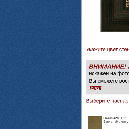
Укажите цвет с
искажен на фото
Вы сможете вос
ध्यान!
Выберите паспар
Глина 4205 СС
Бархат тёплого о