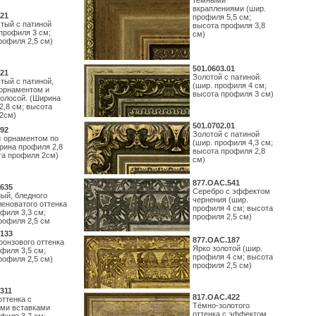
тёмными
вкраплениями (шир.
21
профиля 5,5 см;
тый с патиной
высота профиля 3,8
профиля 3 см;
см)
рофиля 2,5 см)
501.0603.01
21
Золотой с патиной.
тый с патиной,
(шир. профиля 4 см;
орнаментом и
высота профиля 3 см)
полосой. (Ширина
2,8 см; высота
2см)
501.0702.01
92
Золотой с патиной
с орнаментом по
(шир. профиля 4,3 см;
рина профиля 2,8
высота профиля 2,8
та профиля 2см)
см)
877.ОАС.541
635
Серебро с эффектом
ый, бледного
чернения (шир.
леноватого оттенка
профиля 4 см; высота
филя 3,3 см;
профиля 2,5 см)
рофиля 2,5 см
133
877.ОАС.187
ронзового оттенка
Ярко золотой (шир.
филя 3,5 см;
профиля 4 см; высота
рофиля 2,5 см)
профиля 2,5 см)
311
817.ОАС.422
оттенка с
Тёмно-золотого
ми вставками
оттенка с эффектом