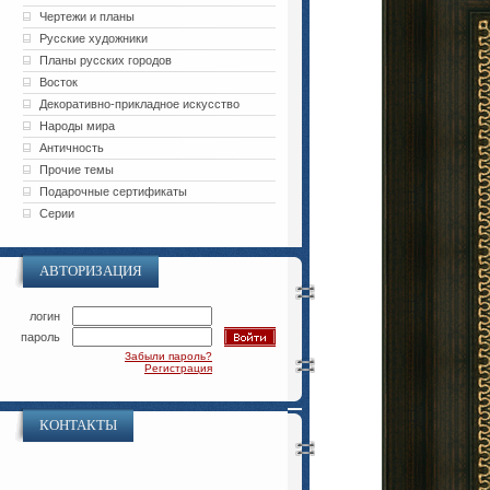
Чертежи и планы
Русские художники
Планы русских городов
Восток
Декоративно-прикладное искусство
Народы мира
Античность
Прочие темы
Подарочные сертификаты
Серии
АВТОРИЗАЦИЯ
логин
пароль
Забыли пароль?
Регистрация
КОНТАКТЫ