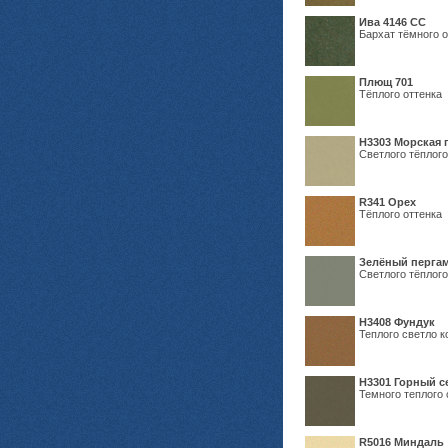
Ива 4146 СС
Бархат тёмного о
Плющ 701
Тёплого оттенка
H3303 Морская 
Светлого тёплого
R341 Орех
Тёплого оттенка
Зелёный пергам
Светлого тёплого
Н3408 Фундук
Теплого светло к
Н3301 Горный 
Темного теплого 
R5016 Миндаль