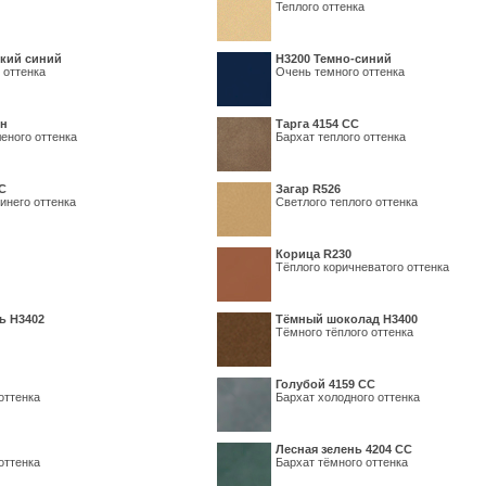
Теплого оттенка
кий синий
Н3200 Темно-синий
 оттенка
Очень темного оттенка
ин
Тарга 4154 СС
еного оттенка
Бархат теплого оттенка
С
Загар R526
инего оттенка
Светлого теплого оттенка
Корица R230
Тёплого коричневатого оттенка
ь H3402
Тёмный шоколад H3400
Тёмного тёплого оттенка
Голубой 4159 СС
оттенка
Бархат холодного оттенка
Лесная зелень 4204 СС
оттенка
Бархат тёмного оттенка