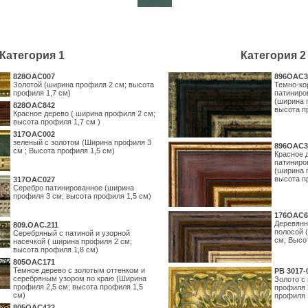
Категория 1
Категория 2
828OAC007
896OAC3
Золотой (ширина профиля 2 см; высота
Темно-ко
профиля 1,7 см)
патиниро
(ширина 
828OAC842
высота п
Красное дерево ( ширина профиля 2 см;
высота профиля 1,7 см )
317OAC002
зеленый с золотом (Ширина профиля 3
896OAC3
см ; Высота профиля 1,5 см)
Красное 
патиниро
(ширина 
высота п
317OAC027
Серебро патинированное (ширина
профиля 3 см; высота профиля 1,5 см)
176OAC6
Деревянн
809.ОАС.211
полосой 
Серебряный с патиной и узорной
см; Высо
насечкой ( ширина профиля 2 см;
высота профиля 1,8 см)
805OAC171
Темное дерево с золотым оттенком и
PB 3017-
серебряным узором по краю (Ширина
Золото с
профиля 2,5 см; высота профиля 1,5
профиля 
см)
профиля 
805OAC422