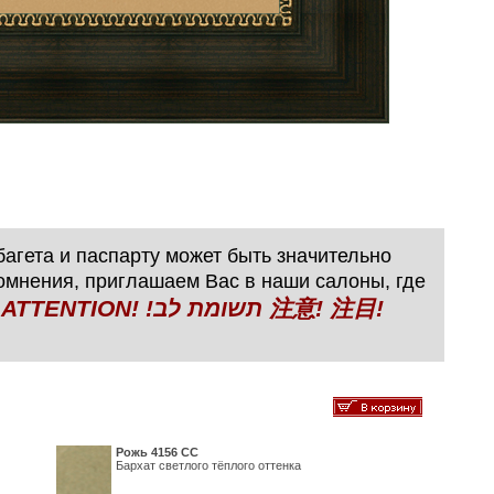
агета и паспарту может быть значительно
сомнения, приглашаем Вас в наши салоны, где
N! !תשומת לב 注意! 注目!
Рожь 4156 СС
Бархат светлого тёплого оттенка