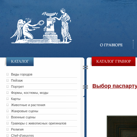
КАТАЛОГ
КАТАЛОГ ГРАВЮР
Виды городов
Пейзаж
Выбор паспарту 
Портрет
Формы, костюмы, моды
Карты
Животные и растения
Жанровые сцены
Военные сцены
Гравюры с живописных оригиналов
Религия
Chef-d'oeuvres