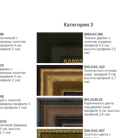
Категория 3
86
806OAC386
ричневый с
Темное дерево с
ванным золотом
золотом (ширина
профиля 4 см;
профиля 4,5 см;
рофиля 2 см)
высота профиля 2,5
см)
10
830.ОАС.422
дерево с
Золотистого оттенка
ванным золотом
(шир. профиля 5 см;
профиля 4 см ;
высота профиля 1,7
рофиля 2 см)
см)
00
601.0140.02
ый с золотой
Коричневого цвета
(Ширина профиля 3
под дерево (шир.
та профиля 2 см)
профиля 4 см; высота
профиля 2,8 см)
0216
 патиной (Ширина
3 см; высота
838.ОАС.007
1,7 см)
Золотого цвета с