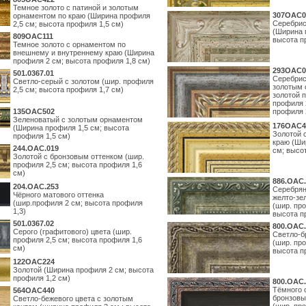
Темное золото с патиной и золотым
307OAC0
орнаментом по краю (Ширина профиля
Серебрис
2,5 см; высота профиля 1,5 см)
(Ширина 
809OAC111
высота п
Темное золото с орнаментом по
внешнему и внутреннему краю (Ширина
профиля 2 см; высота профиля 1,8 см)
293OAC0
501.0367.01
Серебрис
Светло-серый с золотом (шир. профиля
золотым 
2,5 см; высота профиля 1,7 см)
золотой 
профиля 
135OAC502
профиля 
Зеленоватый с золотым орнаментом
176OAC4
(Ширина профиля 1,5 см; высота
Золотой 
профиля 1,5 см)
краю (Ши
244.ОАС.019
см; высо
Золотой с бронзовым оттенком (шир.
профиля 2,5 см; высота профиля 1,6
см)
886.ОАС.
204.OAC.253
Серебрян
Чёрного матового оттенка
желто-зе
(шир.профиля 2 см; высота профиля
(шир. про
1,3)
высота п
501.0367.02
800.ОАС.
Серого (графитового) цвета (шир.
Светло-б
профиля 2,5 см; высота профиля 1,6
(шир. про
см)
высота п
122OAC224
Золотой (Ширина профиля 2 см; высота
профиля 1,2 см)
800.ОАС.
Тёмного 
564ОАС440
бронзовы
Светло-бежевого цвета с золотым