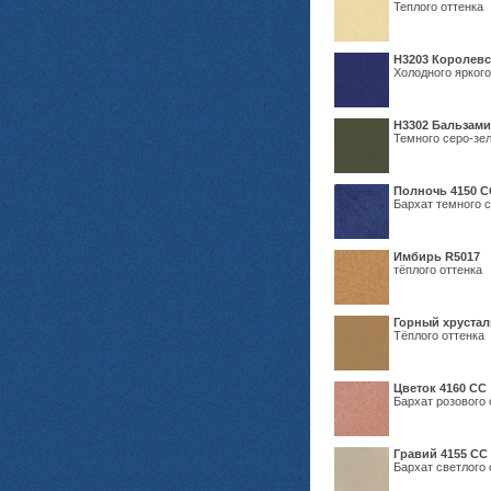
Теплого оттенка
Н3203 Королевс
Холодного яркого
Н3302 Бальзам
Темного серо-зел
Полночь 4150 С
Бархат темного с
Имбирь R5017
тёплого оттенка
Горный хрустал
Тёплого оттенка
Цветок 4160 СС
Бархат розового 
Гравий 4155 СС
Бархат светлого 