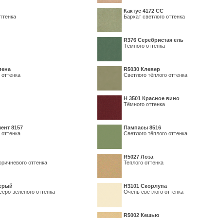
Кактус 4172 СС
ттенка
Бархат светлого оттенка
R376 Серебристая ель
Тёмного оттенка
пена
R5030 Клевер
 оттенка
Светлого тёплого оттенка
Н 3501 Красное вино
Тёмного оттенка
ент 8157
Пампасы 8516
 оттенка
Светлого тёплого оттенка
R5027 Лоза
оричневого оттенка
Теплого оттенка
серый
Н3101 Скорлупа
серо-зеленого оттенка
Очень светлого оттенка
R5002 Кешью