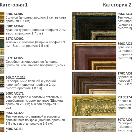
Категория 1
Категория 2
828OAC007
896OAC3
Золотой (ширина профиля 2 см; высота
Темно-ко
профиля 1,7 см)
патиниро
(ширина 
828OAC842
высота п
Красное дерево ( ширина профиля 2 см;
высота профиля 1,7 см )
317OAC002
зеленый с золотом (Ширина профиля 3
896OAC3
см ; Высота профиля 1,5 см)
Красное 
патиниро
(ширина 
высота п
317OAC027
Серебро патинированное (ширина
профиля 3 см; высота профиля 1,5 см)
176OAC6
Деревянн
809.ОАС.211
полосой 
Серебряный с патиной и узорной
см; Высо
насечкой ( ширина профиля 2 см;
высота профиля 1,8 см)
805OAC171
Темное дерево с золотым оттенком и
PB 3017-
серебряным узором по краю (Ширина
Золото с
профиля 2,5 см; высота профиля 1,5
профиля 
см)
профиля 
805OAC422
Темное золото с патиной и золотым
307OAC0
орнаментом по краю (Ширина профиля
Серебрис
2,5 см; высота профиля 1,5 см)
(Ширина 
809OAC111
высота п