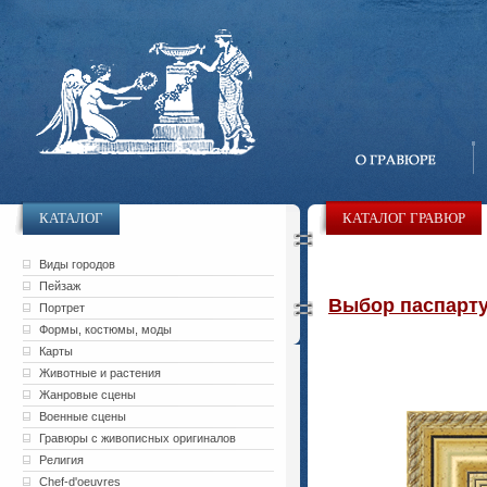
КАТАЛОГ
КАТАЛОГ ГРАВЮР
Виды городов
Пейзаж
Выбор паспарту 
Портрет
Формы, костюмы, моды
Карты
Животные и растения
Жанровые сцены
Военные сцены
Гравюры с живописных оригиналов
Религия
Chef-d'oeuvres