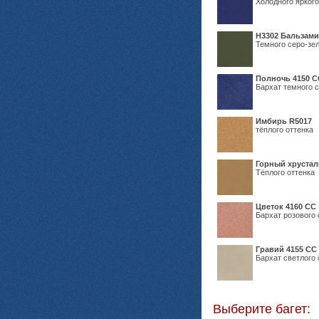
Холодного яркого
Н3302 Бальзам
Темного серо-зел
Полночь 4150 С
Бархат темного с
Имбирь R5017
тёплого оттенка
Горный хрустал
Тёплого оттенка
Цветок 4160 СС
Бархат розового 
Гравий 4155 СС
Бархат светлого 
Выберите багет: