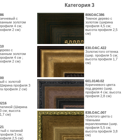
Категория 3
86
806OAC386
ричневый с
Темное дерево с
ванным золотом
золотом (ширина
профиля 4 см;
профиля 4,5 см;
рофиля 2 см)
высота профиля 2,5
см)
10
830.ОАС.422
дерево с
Золотистого оттенка
ванным золотом
(шир. профиля 5 см;
профиля 4 см ;
высота профиля 1,7
рофиля 2 см)
см)
00
601.0140.02
ый с золотой
Коричневого цвета
(Ширина профиля 3
под дерево (шир.
та профиля 2 см)
профиля 4 см; высота
профиля 2,8 см)
0216
 патиной (Ширина
3 см; высота
838.ОАС.007
1,7 см)
Золотого цвета с
тёмными
вкраплениями (шир.
21
профиля 5,5 см;
тый с патиной
высота профиля 3,8
профиля 3 см;
см)
рофиля 2,5 см)