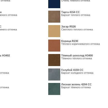
 оттенка
Очень темного оттенка
ин
Тарга 4154 СС
еного оттенка
Бархат теплого оттенка
С
Загар R526
инего оттенка
Светлого теплого оттенка
Корица R230
Тёплого коричневатого оттенка
ь H3402
Тёмный шоколад H3400
Тёмного тёплого оттенка
Голубой 4159 СС
оттенка
Бархат холодного оттенка
Лесная зелень 4204 СС
оттенка
Бархат тёмного оттенка