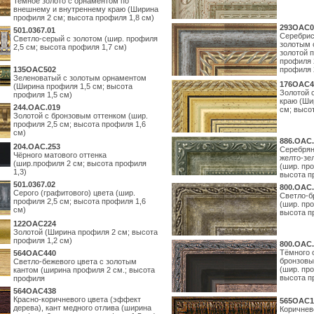
Темное золото с орнаментом по
внешнему и внутреннему краю (Ширина
профиля 2 см; высота профиля 1,8 см)
293OAC0
501.0367.01
Серебрис
Светло-серый с золотом (шир. профиля
золотым 
2,5 см; высота профиля 1,7 см)
золотой 
профиля 
135OAC502
профиля 
Зеленоватый с золотым орнаментом
176OAC4
(Ширина профиля 1,5 см; высота
Золотой 
профиля 1,5 см)
краю (Ши
244.ОАС.019
см; высо
Золотой с бронзовым оттенком (шир.
профиля 2,5 см; высота профиля 1,6
см)
886.ОАС.
204.OAC.253
Серебрян
Чёрного матового оттенка
желто-зе
(шир.профиля 2 см; высота профиля
(шир. про
1,3)
высота п
501.0367.02
800.ОАС.
Серого (графитового) цвета (шир.
Светло-б
профиля 2,5 см; высота профиля 1,6
(шир. про
см)
высота п
122OAC224
Золотой (Ширина профиля 2 см; высота
профиля 1,2 см)
800.ОАС.
Тёмного 
564ОАС440
бронзовы
Светло-бежевого цвета с золотым
(шир. про
кантом (ширина профиля 2 см.; высота
высота п
профиля
564ОАС438
Красно-коричневого цвета (эффект
565ОАС1
дерева), кант медного отлива (ширина
Коричнев