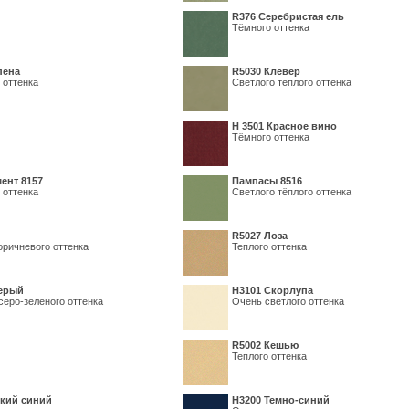
R376 Серебристая ель
Тёмного оттенка
пена
R5030 Клевер
 оттенка
Светлого тёплого оттенка
Н 3501 Красное вино
Тёмного оттенка
ент 8157
Пампасы 8516
 оттенка
Светлого тёплого оттенка
R5027 Лоза
оричневого оттенка
Теплого оттенка
серый
Н3101 Скорлупа
серо-зеленого оттенка
Очень светлого оттенка
R5002 Кешью
Теплого оттенка
кий синий
Н3200 Темно-синий