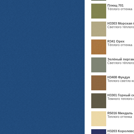
Плющ 701
Тёплого оттенка
H3303 Морская 
Светлого тёплого
R341 Орех
Тёплого оттенка
Зелёный пергам
Светлого тёплого
Н3408 Фундук
Теплого светло к
Н3301 Горный 
Темного теплого 
R5016 Миндаль
Теплого оттенка
Н3203 Королевс