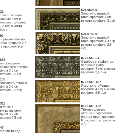
501.0603.01
21
Золотой с патиной.
тый с патиной,
(шир. профиля 4 см;
орнаментом и
высота профиля 3 см)
полосой. (Ширина
2,8 см; высота
2см)
501.0702.01
92
Золотой с патиной
с орнаментом по
(шир. профиля 4,3 см;
рина профиля 2,8
высота профиля 2,8
та профиля 2см)
см)
877.ОАС.541
635
Серебро с эффектом
ый, бледного
чернения (шир.
леноватого оттенка
профиля 4 см; высота
филя 3,3 см;
профиля 2,5 см)
рофиля 2,5 см
133
877.ОАС.187
ронзового оттенка
Ярко золотой (шир.
филя 3,5 см;
профиля 4 см; высота
рофиля 2,5 см)
профиля 2,5 см)
311
817.ОАС.422
оттенка с
Тёмно-золотого
ми вставками
оттенка с эффектом
филя 3,7 см;
бронзы (шир. профиля
рофиля 2,5 см)
6 см; высота профиля
2,5)
47
ого цвета под