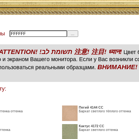
тены
ВНИМАНИЕ! ATTENTION! !תשומת לב 注意! 注目! ध्यान!
Цвет б
 и экраном Вашего монитора. Если у Вас возникли 
ВНИМАНИЕ! ATTENTIO
пользоваться реальными образцами.
ту:
Пегий 4144 СС
ттенка оттенка
Бархат светлого тёплого оттенка
Кактус 4172 СС
ттенка
Бархат светлого оттенка