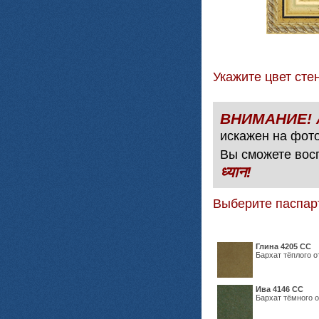
Укажите цвет с
искажен на фото
Вы сможете вос
ध्यान!
Выберите паспар
Глина 4205 СС
Бархат тёплого о
Ива 4146 СС
Бархат тёмного о