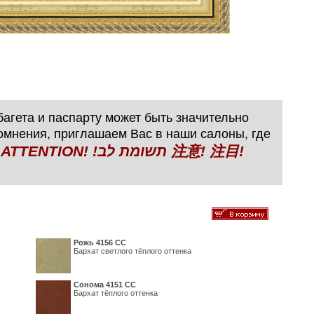
агета и паспарту может быть значительно
сомнения, приглашаем Вас в наши салоны, где
N! !תשומת לב 注意! 注目!
Рожь 4156 СС
Бархат светлого тёплого оттенка
Сонома 4151 СС
Бархат тёплого оттенка