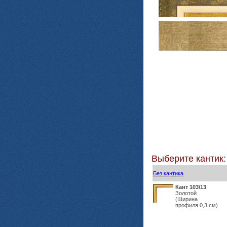
Выберите кантик:
Без кантика
Кант 103\13
Золотой
(Ширина
профиля 0,3 см)