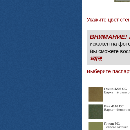
Укажите цвет с
искажен на фото
Вы сможете вос
ध्यान!
Выберите паспар
Глина 4205 СС
Бархат тёплого о
Ива 4146 СС
Бархат тёмного о
Плющ 701
Тёплого оттенка