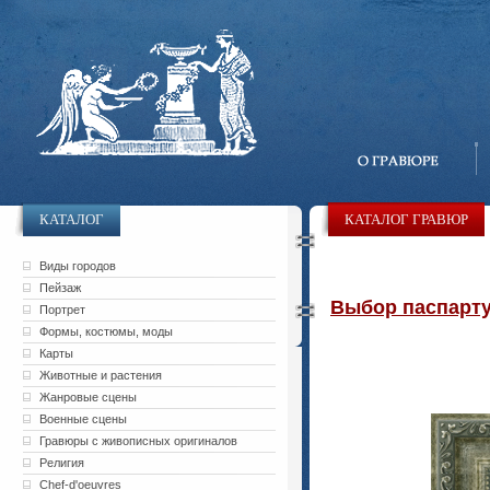
КАТАЛОГ
КАТАЛОГ ГРАВЮР
Виды городов
Пейзаж
Выбор паспарту 
Портрет
Формы, костюмы, моды
Карты
Животные и растения
Жанровые сцены
Военные сцены
Гравюры с живописных оригиналов
Религия
Chef-d'oeuvres