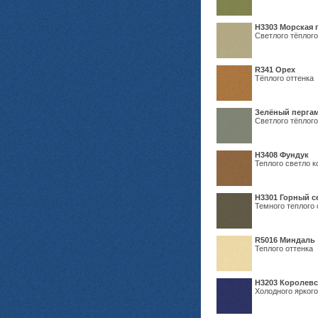
H3303 Морская 
Светлого тёплого
R341 Орех
Тёплого оттенка
Зелёный пергам
Светлого тёплого
Н3408 Фундук
Теплого светло к
Н3301 Горный 
Темного теплого 
R5016 Миндаль
Теплого оттенка
Н3203 Королевс
Холодного яркого