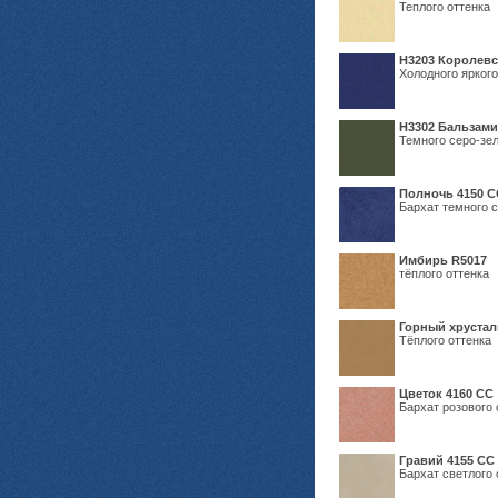
Теплого оттенка
Н3203 Королевс
Холодного яркого
Н3302 Бальзам
Темного серо-зел
Полночь 4150 С
Бархат темного с
Имбирь R5017
тёплого оттенка
Горный хрустал
Тёплого оттенка
Цветок 4160 СС
Бархат розового 
Гравий 4155 СС
Бархат светлого 