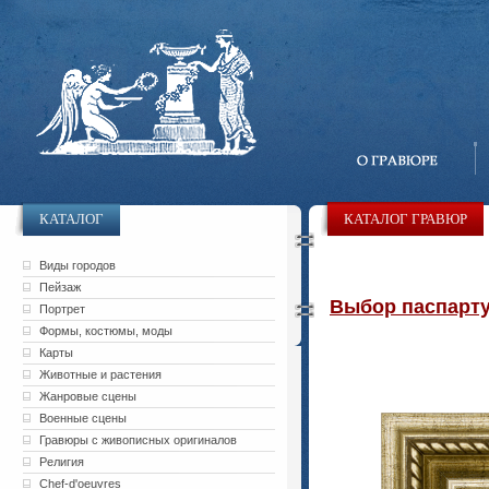
КАТАЛОГ
КАТАЛОГ ГРАВЮР
Виды городов
Пейзаж
Выбор паспарту 
Портрет
Формы, костюмы, моды
Карты
Животные и растения
Жанровые сцены
Военные сцены
Гравюры с живописных оригиналов
Религия
Chef-d'oeuvres