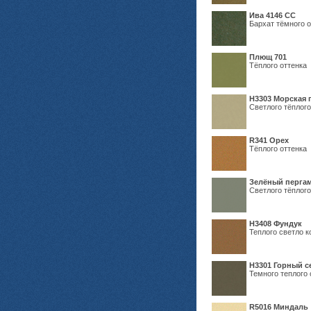
Ива 4146 СС
Бархат тёмного о
Плющ 701
Тёплого оттенка
H3303 Морская 
Светлого тёплого
R341 Орех
Тёплого оттенка
Зелёный пергам
Светлого тёплого
Н3408 Фундук
Теплого светло к
Н3301 Горный 
Темного теплого 
R5016 Миндаль