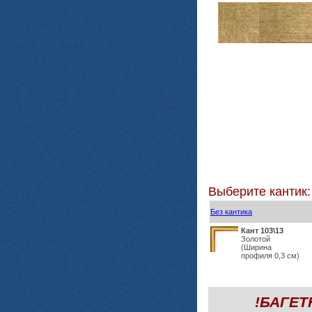
Выберите кантик:
Без кантика
Кант 103\13
Золотой
(Ширина
профиля 0,3 см)
!БАГЕ