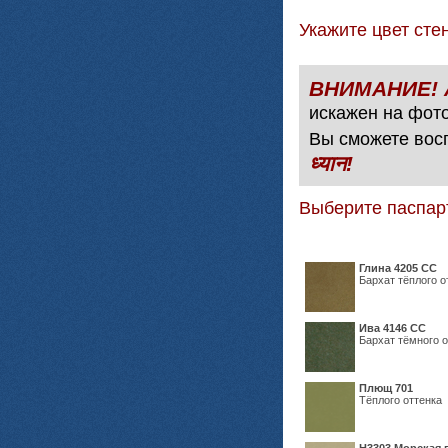
Укажите цвет с
искажен на фото
Вы сможете вос
ध्यान!
Выберите паспар
Глина 4205 СС
Бархат тёплого о
Ива 4146 СС
Бархат тёмного о
Плющ 701
Тёплого оттенка