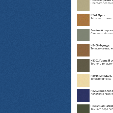
H3303 Морская 
Светлого тёплого
R341 Орех
Тёплого оттенка
Зелёный пергам
Светлого тёплого
Н3408 Фундук
Теплого светло к
Н3301 Горный 
Темного теплого 
R5016 Миндаль
Теплого оттенка
Н3203 Королевс
Холодного яркого
Н3302 Бальзам
Темного серо-зел