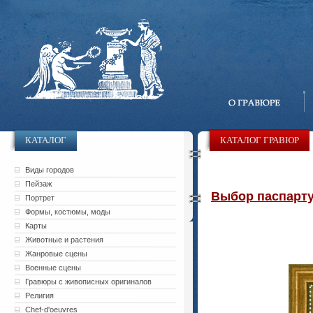
КАТАЛОГ
КАТАЛОГ ГРАВЮР
Виды городов
Пейзаж
Выбор паспарту 
Портрет
Формы, костюмы, моды
Карты
Животные и растения
Жанровые сцены
Военные сцены
Гравюры с живописных оригиналов
Религия
Chef-d'oeuvres