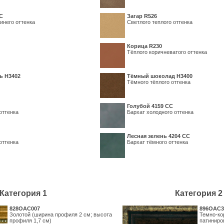
С
Загар R526
инего оттенка
Светлого теплого оттенка
Корица R230
Тёплого коричневатого оттенка
ь H3402
Тёмный шоколад H3400
Тёмного тёплого оттенка
Голубой 4159 СС
оттенка
Бархат холодного оттенка
Лесная зелень 4204 СС
оттенка
Бархат тёмного оттенка
Категория 1
Категория 2
828OAC007
896OAC3
Золотой (ширина профиля 2 см; высота
Темно-ко
профиля 1,7 см)
патиниро