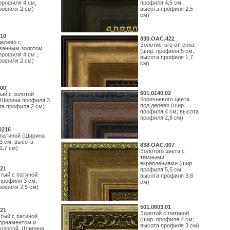
профиля 4 см;
профиля 4,5 см;
рофиля 2 см)
высота профиля 2,5
см)
10
830.ОАС.422
дерево с
Золотистого оттенка
ванным золотом
(шир. профиля 5 см;
профиля 4 см ;
высота профиля 1,7
рофиля 2 см)
см)
00
601.0140.02
ый с золотой
Коричневого цвета
(Ширина профиля 3
под дерево (шир.
та профиля 2 см)
профиля 4 см; высота
профиля 2,8 см)
0216
 патиной (Ширина
3 см; высота
838.ОАС.007
1,7 см)
Золотого цвета с
тёмными
вкраплениями (шир.
21
профиля 5,5 см;
тый с патиной
высота профиля 3,8
профиля 3 см;
см)
рофиля 2,5 см)
501.0603.01
21
Золотой с патиной.
тый с патиной,
(шир. профиля 4 см;
орнаментом и
высота профиля 3 см)
полосой. (Ширина