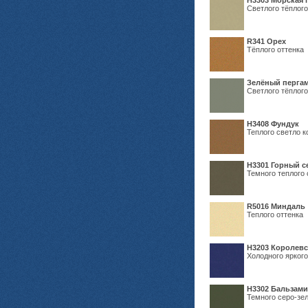
H3303 Морская 
Светлого тёплого
R341 Орех
Тёплого оттенка
Зелёный пергам
Светлого тёплого
Н3408 Фундук
Теплого светло к
Н3301 Горный 
Темного теплого 
R5016 Миндаль
Теплого оттенка
Н3203 Королевс
Холодного яркого
Н3302 Бальзам
Темного серо-зел