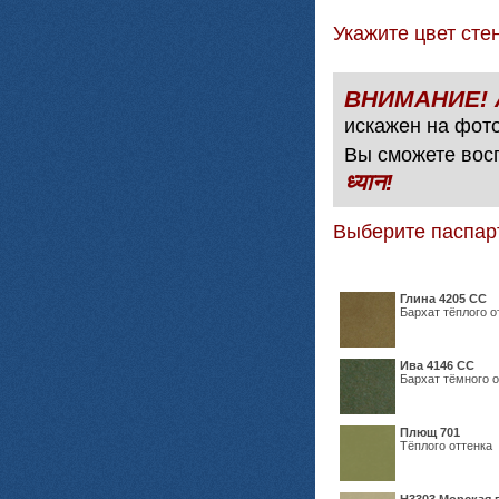
Укажите цвет с
искажен на фото
Вы сможете вос
ध्यान!
Выберите паспар
Глина 4205 СС
Бархат тёплого о
Ива 4146 СС
Бархат тёмного о
Плющ 701
Тёплого оттенка