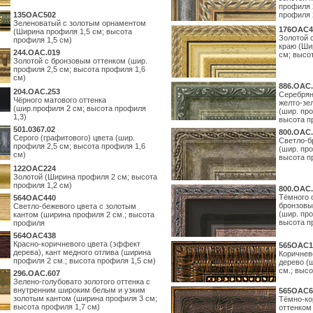
профиля 
135OAC502
профиля 
Зеленоватый с золотым орнаментом
176OAC4
(Ширина профиля 1,5 см; высота
Золотой 
профиля 1,5 см)
краю (Ши
244.ОАС.019
см; высо
Золотой с бронзовым оттенком (шир.
профиля 2,5 см; высота профиля 1,6
см)
886.ОАС.
204.OAC.253
Серебрян
Чёрного матового оттенка
желто-зе
(шир.профиля 2 см; высота профиля
(шир. про
1,3)
высота п
501.0367.02
800.ОАС.
Серого (графитового) цвета (шир.
Светло-б
профиля 2,5 см; высота профиля 1,6
(шир. про
см)
высота п
122OAC224
Золотой (Ширина профиля 2 см; высота
профиля 1,2 см)
800.ОАС.
Тёмного 
564ОАС440
бронзовы
Светло-бежевого цвета с золотым
(шир. про
кантом (ширина профиля 2 см.; высота
высота п
профиля
564ОАС438
Красно-коричневого цвета (эффект
565ОАС1
дерева), кант медного отлива (ширина
Коричнев
профиля 2 см.; высота профиля 1,5 см)
дерево (
см.; выс
296.OAC.607
Зелено-голубовато золотого оттенка с
внутренним широким белым и узким
565ОАС6
золотым кантом (ширина профиля 3 см;
Тёмно-ко
высота профиля 1,7 см)
оттенком