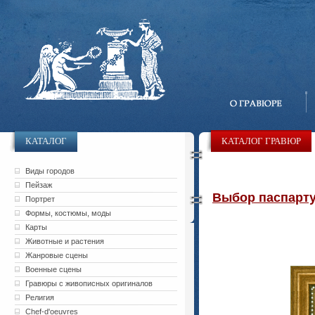
КАТАЛОГ
КАТАЛОГ ГРАВЮР
Виды городов
Пейзаж
Выбор паспарту 
Портрет
Формы, костюмы, моды
Карты
Животные и растения
Жанровые сцены
Военные сцены
Гравюры с живописных оригиналов
Религия
Chef-d'oeuvres