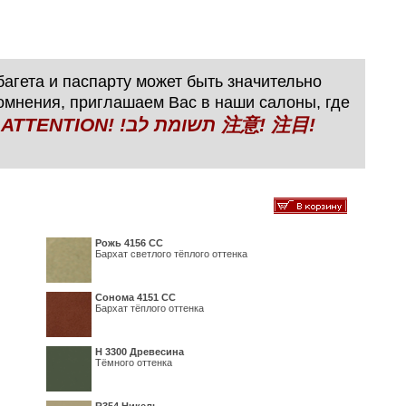
агета и паспарту может быть значительно
сомнения, приглашаем Вас в наши салоны, где
N! !תשומת לב 注意! 注目!
Рожь 4156 СС
Бархат светлого тёплого оттенка
Сонома 4151 СС
Бархат тёплого оттенка
H 3300 Древесина
Тёмного оттенка