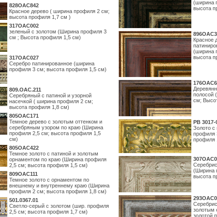
(ширина 
828OAC842
высота п
Красное дерево ( ширина профиля 2 см;
высота профиля 1,7 см )
317OAC002
зеленый с золотом (Ширина профиля 3
896OAC3
см ; Высота профиля 1,5 см)
Красное 
патиниро
(ширина 
высота п
317OAC027
Серебро патинированное (ширина
профиля 3 см; высота профиля 1,5 см)
176OAC6
Деревянн
809.ОАС.211
полосой 
Серебряный с патиной и узорной
см; Высо
насечкой ( ширина профиля 2 см;
высота профиля 1,8 см)
805OAC171
Темное дерево с золотым оттенком и
PB 3017-
серебряным узором по краю (Ширина
Золото с
профиля 2,5 см; высота профиля 1,5
профиля 
см)
профиля 
805OAC422
Темное золото с патиной и золотым
307OAC0
орнаментом по краю (Ширина профиля
Серебрис
2,5 см; высота профиля 1,5 см)
(Ширина 
809OAC111
высота п
Темное золото с орнаментом по
внешнему и внутреннему краю (Ширина
профиля 2 см; высота профиля 1,8 см)
293OAC0
501.0367.01
Серебрис
Светло-серый с золотом (шир. профиля
золотым 
2,5 см; высота профиля 1,7 см)
золотой 