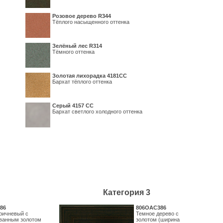
Розовое дерево R344
Тёплого насыщенного оттенка
Зелёный лес R314
Тёмного оттенка
Золотая лихорадка 4181СС
Бархат тёплого оттенка
Серый 4157 СС
Бархат светлого холодного оттенка
Категория 3
86
806OAC386
ричневый с
Темное дерево с
ванным золотом
золотом (ширина