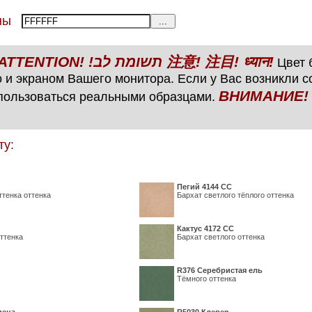
тены
ВНИМАНИЕ! ATTENTION! !תשומת לב 注意! 注目! ध्यान!
Цвет б
 и экраном Вашего монитора. Если у Вас возникли 
ВНИМАНИЕ! ATTENTIO
пользоваться реальными образцами.
ту:
Пегий 4144 СС
ттенка оттенка
Бархат светлого тёплого оттенка
Кактус 4172 СС
ттенка
Бархат светлого оттенка
R376 Серебристая ель
Тёмного оттенка