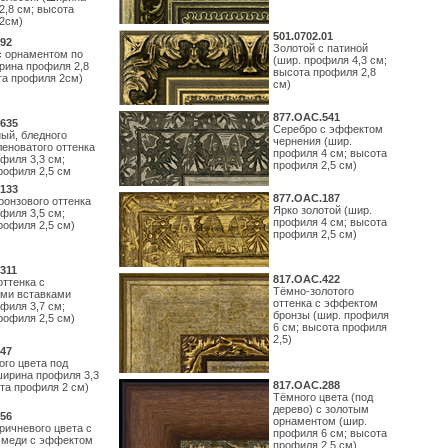
2,8 см; высота
2см)
501.0702.01
92
Золотой с патиной
с орнаментом по
(шир. профиля 4,3 см;
рина профиля 2,8
высота профиля 2,8
та профиля 2см)
см)
877.ОАС.541
635
Серебро с эффектом
ый, бледного
чернения (шир.
леноватого оттенка
профиля 4 см; высота
филя 3,3 см;
профиля 2,5 см)
рофиля 2,5 см
133
877.ОАС.187
ронзового оттенка
Ярко золотой (шир.
филя 3,5 см;
профиля 4 см; высота
рофиля 2,5 см)
профиля 2,5 см)
311
817.ОАС.422
оттенка с
Тёмно-золотого
ми вставками
оттенка с эффектом
филя 3,7 см;
бронзы (шир. профиля
рофиля 2,5 см)
6 см; высота профиля
2,5)
47
ого цвета под
ширина профиля 3,3
817.ОАС.288
ота профиля 2 см)
Тёмного цвета (под
дерево) с золотым
56
орнаментом (шир.
ричневого цвета с
профиля 6 см; высота
 меди с эффектом
профиля 2,5 см)