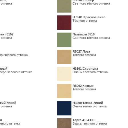
пена
R5030 Клевер
 оттенка
Светлого тёплого оттенка
Н 3501 Красное вино
Тёмного оттенка
ент 8157
Пампасы 8516
 оттенка
Светлого тёплого оттенка
R5027 Лоза
оричневого оттенка
Теплого оттенка
серый
Н3101 Скорлупа
серо-зеленого оттенка
Очень светлого оттенка
R5002 Кешью
Теплого оттенка
кий синий
Н3200 Темно-синий
 оттенка
Очень темного оттенка
ин
Тарга 4154 СС
еного оттенка
Бархат теплого оттенка