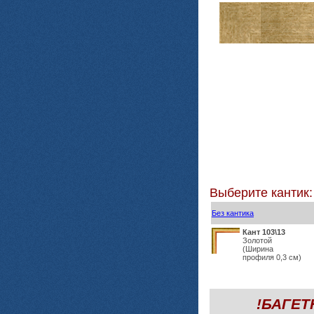
Выберите кантик:
Без кантика
Кант 103\13
Золотой
(Ширина
профиля 0,3 см)
!БАГЕ