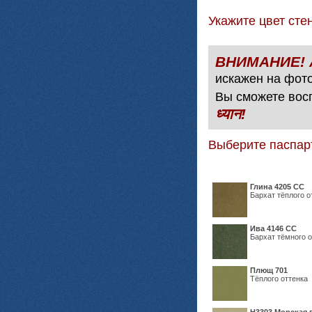
Укажите цвет с
искажен на фото
Вы сможете вос
ध्यान!
Выберите паспар
Глина 4205 СС
Бархат тёплого о
Ива 4146 СС
Бархат тёмного о
Плющ 701
Тёплого оттенка