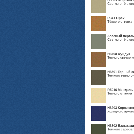
H3303 Морская 
Светлого тёплого
R341 Орех
Тёплого оттенка
Зелёный пергам
Светлого тёплого
Н3408 Фундук
Теплого светло к
Н3301 Горный 
Темного теплого 
R5016 Миндаль
Теплого оттенка
Н3203 Королевс
Холодного яркого
Н3302 Бальзам
Темного серо-зел