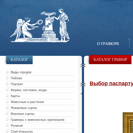
КАТАЛОГ
КАТАЛОГ ГРАВЮР
Виды городов
Пейзаж
Выбор паспарту 
Портрет
Формы, костюмы, моды
Карты
Животные и растения
Жанровые сцены
Военные сцены
Гравюры с живописных оригиналов
Религия
Chef-d'oeuvres