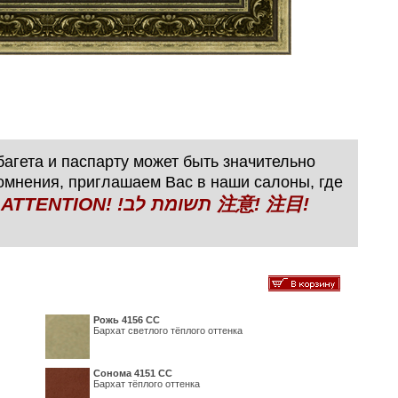
агета и паспарту может быть значительно
сомнения, приглашаем Вас в наши салоны, где
N! !תשומת לב 注意! 注目!
Рожь 4156 СС
Бархат светлого тёплого оттенка
Сонома 4151 СС
Бархат тёплого оттенка