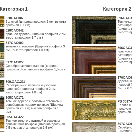
Категория 1
Категория 2
828OAC007
896OAC3
Золотой (ширина профиля 2 см; высота
Темно-ко
профиля 1,7 см)
патиниро
(ширина 
828OAC842
высота п
Красное дерево ( ширина профиля 2 см;
высота профиля 1,7 см )
317OAC002
зеленый с золотом (Ширина профиля 3
896OAC3
см ; Высота профиля 1,5 см)
Красное 
патиниро
(ширина 
высота п
317OAC027
Серебро патинированное (ширина
профиля 3 см; высота профиля 1,5 см)
176OAC6
Деревянн
809.ОАС.211
полосой 
Серебряный с патиной и узорной
см; Высо
насечкой ( ширина профиля 2 см;
высота профиля 1,8 см)
805OAC171
Темное дерево с золотым оттенком и
PB 3017-
серебряным узором по краю (Ширина
Золото с
профиля 2,5 см; высота профиля 1,5
профиля 
см)
профиля 
805OAC422
Темное золото с патиной и золотым
307OAC0
орнаментом по краю (Ширина профиля
Серебрис
2,5 см; высота профиля 1,5 см)
(Ширина 