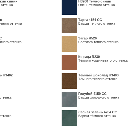
кий синий
Н3200 Темно-синий
 оттенка
Очень темного оттенка
ин
Тарга 4154 СС
еного оттенка
Бархат теплого оттенка
С
Загар R526
инего оттенка
Светлого теплого оттенка
Корица R230
Тёплого коричневатого оттенка
ь H3402
Тёмный шоколад H3400
Тёмного тёплого оттенка
Голубой 4159 СС
оттенка
Бархат холодного оттенка
Лесная зелень 4204 СС
оттенка
Бархат тёмного оттенка