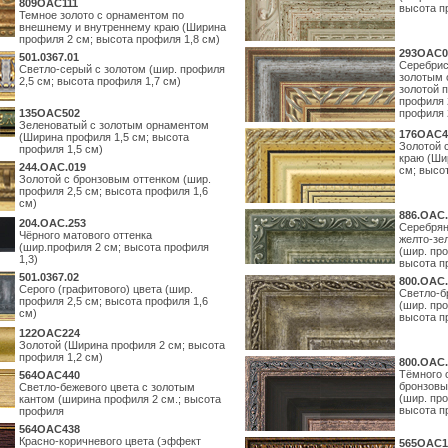
809OAC111
высота п
Темное золото с орнаментом по
внешнему и внутреннему краю (Ширина
профиля 2 см; высота профиля 1,8 см)
293OAC0
501.0367.01
Серебрис
Светло-серый с золотом (шир. профиля
золотым 
2,5 см; высота профиля 1,7 см)
золотой 
профиля 
135OAC502
профиля 
Зеленоватый с золотым орнаментом
176OAC4
(Ширина профиля 1,5 см; высота
Золотой 
профиля 1,5 см)
краю (Ши
244.ОАС.019
см; высо
Золотой с бронзовым оттенком (шир.
профиля 2,5 см; высота профиля 1,6
см)
886.ОАС.
204.OAC.253
Серебрян
Чёрного матового оттенка
желто-зе
(шир.профиля 2 см; высота профиля
(шир. про
1,3)
высота п
501.0367.02
800.ОАС.
Серого (графитового) цвета (шир.
Светло-б
профиля 2,5 см; высота профиля 1,6
(шир. про
см)
высота п
122OAC224
Золотой (Ширина профиля 2 см; высота
профиля 1,2 см)
800.ОАС.
Тёмного 
564ОАС440
бронзовы
Светло-бежевого цвета с золотым
(шир. про
кантом (ширина профиля 2 см.; высота
высота п
профиля
564ОАС438
Красно-коричневого цвета (эффект
565ОАС1