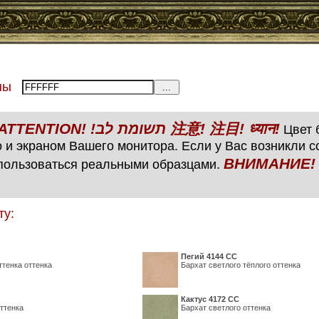
тены
ВНИМАНИЕ! ATTENTION! !תשומת לב 注意! 注目! ध्यान!
Цвет б
 и экраном Вашего монитора. Если у Вас возникли 
ВНИМАНИЕ! ATTENTIO
пользоваться реальными образцами.
ту:
Пегий 4144 СС
ттенка оттенка
Бархат светлого тёплого оттенка
Кактус 4172 СС
ттенка
Бархат светлого оттенка