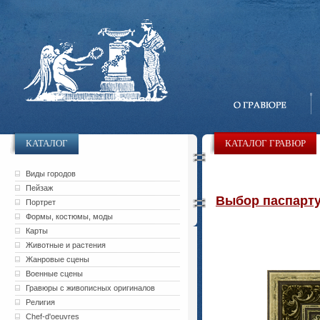
КАТАЛОГ
КАТАЛОГ ГРАВЮР
Виды городов
Пейзаж
Выбор паспарту 
Портрет
Формы, костюмы, моды
Карты
Животные и растения
Жанровые сцены
Военные сцены
Гравюры с живописных оригиналов
Религия
Chef-d'oeuvres