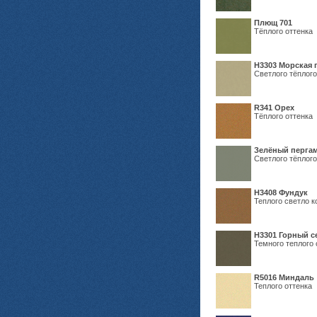
Плющ 701
Тёплого оттенка
H3303 Морская 
Светлого тёплого
R341 Орех
Тёплого оттенка
Зелёный пергам
Светлого тёплого
Н3408 Фундук
Теплого светло к
Н3301 Горный 
Темного теплого 
R5016 Миндаль
Теплого оттенка