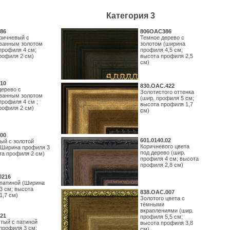
Категория 3
86
806OAC386
ричневый с
Темное дерево с
ванным золотом
золотом (ширина
профиля 4 см;
профиля 4,5 см;
рофиля 2 см)
высота профиля 2,5
см)
10
830.ОАС.422
дерево с
Золотистого оттенка
ванным золотом
(шир. профиля 5 см;
профиля 4 см ;
высота профиля 1,7
рофиля 2 см)
см)
00
601.0140.02
ый с золотой
Коричневого цвета
(Ширина профиля 3
под дерево (шир.
та профиля 2 см)
профиля 4 см; высота
профиля 2,8 см)
0216
 патиной (Ширина
3 см; высота
838.ОАС.007
1,7 см)
Золотого цвета с
тёмными
вкраплениями (шир.
21
профиля 5,5 см;
тый с патиной
высота профиля 3,8
профиля 3 см;
см)