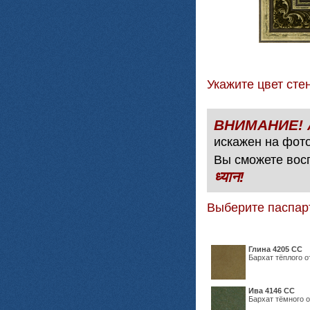
Укажите цвет с
искажен на фото
Вы сможете вос
ध्यान!
Выберите паспар
Глина 4205 СС
Бархат тёплого о
Ива 4146 СС
Бархат тёмного о