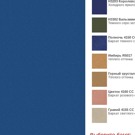
Н3203 Королевс
Холодного яркого
Н3302 Бальзам
Темного серо-зел
Полночь 4150 С
Бархат темного с
Имбирь R5017
тёплого оттенка
Горный хрустал
Тёплого оттенка
Цветок 4160 СС
Бархат розового 
Гравий 4155 СС
Бархат светлого 