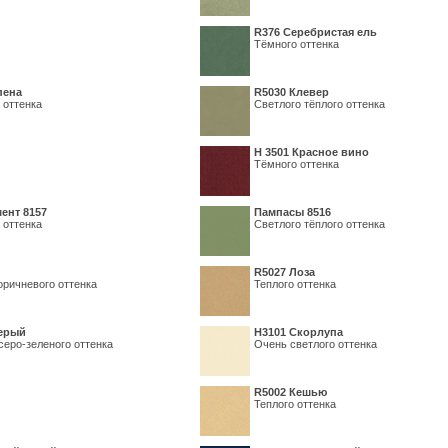
R376 Серебристая ель
Тёмного оттенка
пена
R5030 Клевер
 оттенка
Светлого тёплого оттенка
Н 3501 Красное вино
Тёмного оттенка
ент 8157
Пампасы 8516
 оттенка
Светлого тёплого оттенка
R5027 Лоза
оричневого оттенка
Теплого оттенка
серый
Н3101 Скорлупа
серо-зеленого оттенка
Очень светлого оттенка
R5002 Кешью
Теплого оттенка