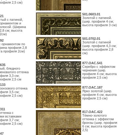
рофиля 2,5 см)
501.0603.01
21
Золотой с патиной.
тый с патиной,
(шир. профиля 4 см;
орнаментом и
высота профиля 3 см)
полосой. (Ширина
2,8 см; высота
2см)
501.0702.01
92
Золотой с патиной
с орнаментом по
(шир. профиля 4,3 см;
рина профиля 2,8
высота профиля 2,8
та профиля 2см)
см)
877.ОАС.541
635
Серебро с эффектом
ый, бледного
чернения (шир.
леноватого оттенка
профиля 4 см; высота
филя 3,3 см;
профиля 2,5 см)
рофиля 2,5 см
133
877.ОАС.187
ронзового оттенка
Ярко золотой (шир.
филя 3,5 см;
профиля 4 см; высота
рофиля 2,5 см)
профиля 2,5 см)
311
817.ОАС.422
оттенка с
Тёмно-золотого
ми вставками
оттенка с эффектом
филя 3,7 см;
бронзы (шир. профиля
рофиля 2,5 см)
6 см; высота профиля
2,5)
47