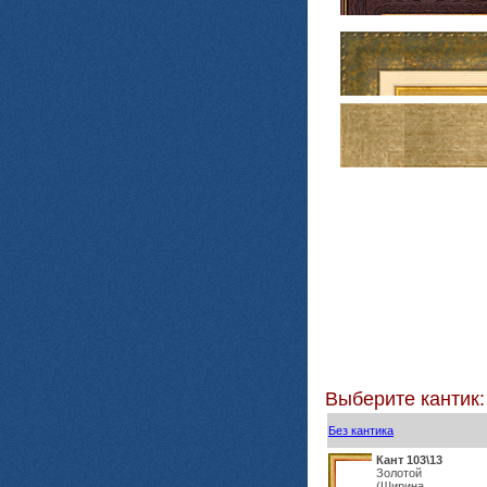
Выберите кантик:
Без кантика
Кант 103\13
Золотой
(Ширина