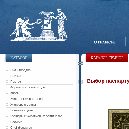
КАТАЛОГ
КАТАЛОГ ГРАВЮР
Виды городов
Пейзаж
Выбор паспарту 
Портрет
Формы, костюмы, моды
Карты
Животные и растения
Жанровые сцены
Военные сцены
Гравюры с живописных оригиналов
Религия
Chef-d'oeuvres