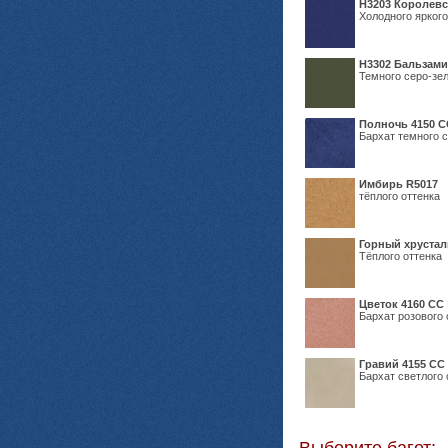
Н3203 Королевс
Холодного яркого
Н3302 Бальзам
Темного серо-зел
Полночь 4150 С
Бархат темного с
Имбирь R5017
тёплого оттенка
Горный хрустал
Тёплого оттенка
Цветок 4160 СС
Бархат розового 
Гравий 4155 СС
Бархат светлого 