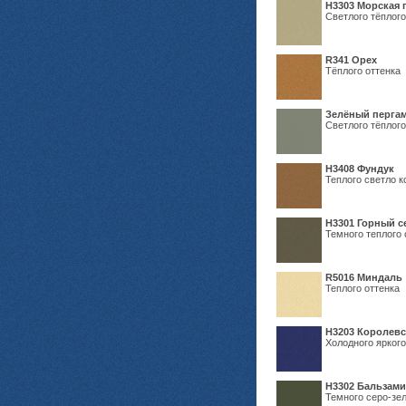
H3303 Морская 
Светлого тёплого
R341 Орех
Тёплого оттенка
Зелёный пергам
Светлого тёплого
Н3408 Фундук
Теплого светло к
Н3301 Горный 
Темного теплого 
R5016 Миндаль
Теплого оттенка
Н3203 Королевс
Холодного яркого
Н3302 Бальзам
Темного серо-зел