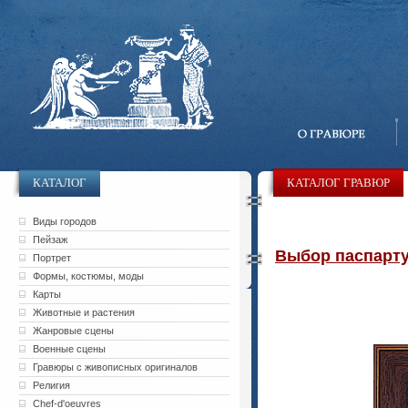
КАТАЛОГ
КАТАЛОГ ГРАВЮР
Виды городов
Пейзаж
Выбор паспарту 
Портрет
Формы, костюмы, моды
Карты
Животные и растения
Жанровые сцены
Военные сцены
Гравюры с живописных оригиналов
Религия
Chef-d'oeuvres