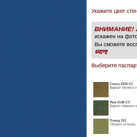
Укажите цвет с
искажен на фото
Вы сможете вос
ध्यान!
Выберите паспар
Глина 4205 СС
Бархат тёплого о
Ива 4146 СС
Бархат тёмного о
Плющ 701
Тёплого оттенка