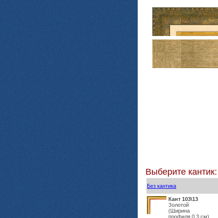
Выберите кантик:
Без кантика
Кант 103\13
Золотой
(Ширина
профиля 0,3 см)