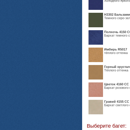
Холодного яркого
Н3302 Бальзам
Темного серо-зел
Полночь 4150 С
Бархат темного с
Имбирь R5017
тёплого оттенка
Горный хрустал
Тёплого оттенка
Цветок 4160 СС
Бархат розового 
Гравий 4155 СС
Бархат светлого 
Выберите багет: