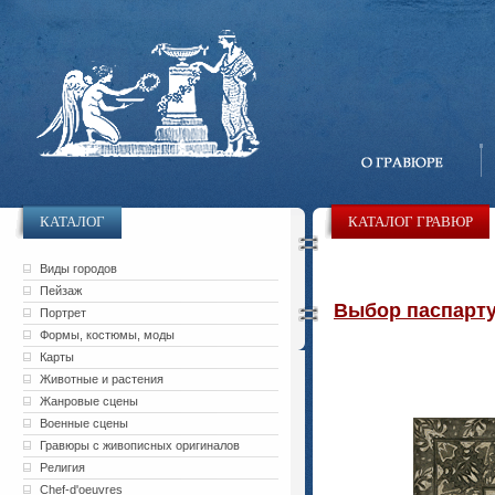
КАТАЛОГ
КАТАЛОГ ГРАВЮР
Виды городов
Пейзаж
Выбор паспарту 
Портрет
Формы, костюмы, моды
Карты
Животные и растения
Жанровые сцены
Военные сцены
Гравюры с живописных оригиналов
Религия
Chef-d'oeuvres