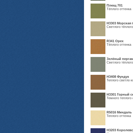
Плющ 701
Тёплого оттенка
H3303 Морская 
Светлого тёплого
R341 Орех
Тёплого оттенка
Зелёный пергам
Светлого тёплого
Н3408 Фундук
Теплого светло к
Н3301 Горный 
Темного теплого 
R5016 Миндаль
Теплого оттенка
Н3203 Королевс