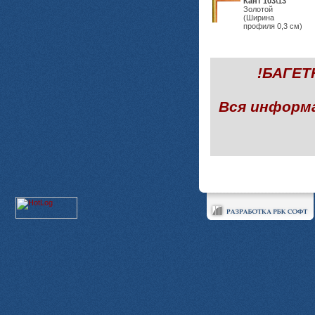
Кант 103\13
Золотой
(Ширина
профиля 0,3 см)
!БАГЕ
Вся информ