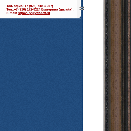
Тел. офис: +7 (925) 740-3-047;
Тел.:+7 (916) 172-8224 Екатерина (дизайн);
E-mail:
sgravury@yandex.ru