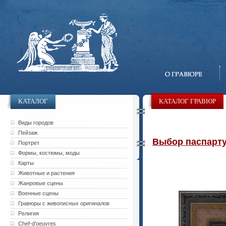
КАТАЛОГ
КАТАЛОГ ГРАВЮР
Виды городов
Пейзаж
Выбор паспарту 
Портрет
Формы, костюмы, моды
Карты
Животные и растения
Жанровые сцены
Военные сцены
Гравюры с живописных оригиналов
Религия
Chef-d'oeuvres