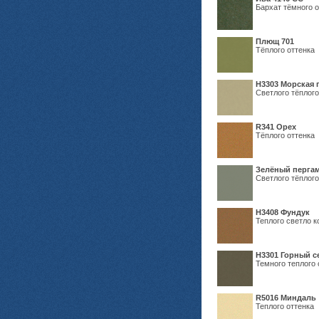
Бархат тёмного о
Плющ 701
Тёплого оттенка
H3303 Морская 
Светлого тёплого
R341 Орех
Тёплого оттенка
Зелёный пергам
Светлого тёплого
Н3408 Фундук
Теплого светло к
Н3301 Горный 
Темного теплого 
R5016 Миндаль
Теплого оттенка