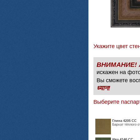
Укажите цвет с
искажен на фото
Вы сможете вос
ध्यान!
Выберите паспар
Глина 4205 СС
Бархат тёплого о
Ива 4146 СС