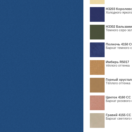
Н3203 Королевс
Холодного яркого
Н3302 Бальзам
Темного серо-зел
Полночь 4150 С
Бархат темного с
Имбирь R5017
тёплого оттенка
Горный хрустал
Тёплого оттенка
Цветок 4160 СС
Бархат розового 
Гравий 4155 СС
Бархат светлого 