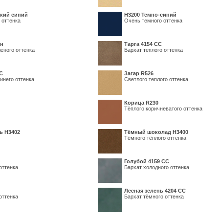
кий синий
Н3200 Темно-синий
 оттенка
Очень темного оттенка
ин
Тарга 4154 СС
еного оттенка
Бархат теплого оттенка
С
Загар R526
инего оттенка
Светлого теплого оттенка
Корица R230
Тёплого коричневатого оттенка
ь H3402
Тёмный шоколад H3400
Тёмного тёплого оттенка
Голубой 4159 СС
оттенка
Бархат холодного оттенка
Лесная зелень 4204 СС
оттенка
Бархат тёмного оттенка