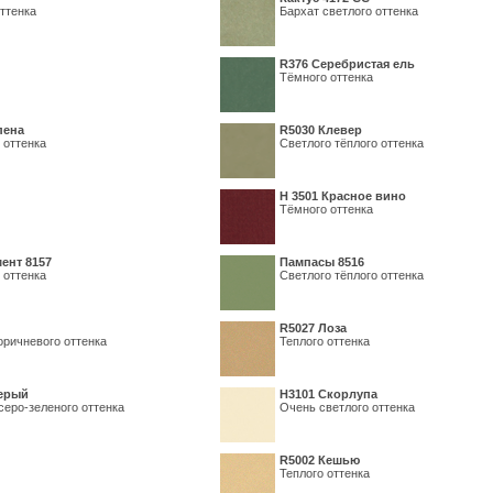
ттенка
Бархат светлого оттенка
R376 Серебристая ель
Тёмного оттенка
пена
R5030 Клевер
 оттенка
Светлого тёплого оттенка
Н 3501 Красное вино
Тёмного оттенка
ент 8157
Пампасы 8516
 оттенка
Светлого тёплого оттенка
R5027 Лоза
оричневого оттенка
Теплого оттенка
серый
Н3101 Скорлупа
серо-зеленого оттенка
Очень светлого оттенка
R5002 Кешью
Теплого оттенка