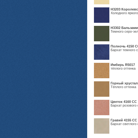
Н3203 Королевс
Холодного яркого
Н3302 Бальзам
Темного серо-зел
Полночь 4150 С
Бархат темного с
Имбирь R5017
тёплого оттенка
Горный хрустал
Тёплого оттенка
Цветок 4160 СС
Бархат розового 
Гравий 4155 СС
Бархат светлого 