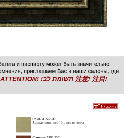
агета и паспарту может быть значительно
сомнения, приглашаем Вас в наши салоны, где
N! !תשומת לב 注意! 注目!
Рожь 4156 СС
Бархат светлого тёплого оттенка
Сонома 4151 СС