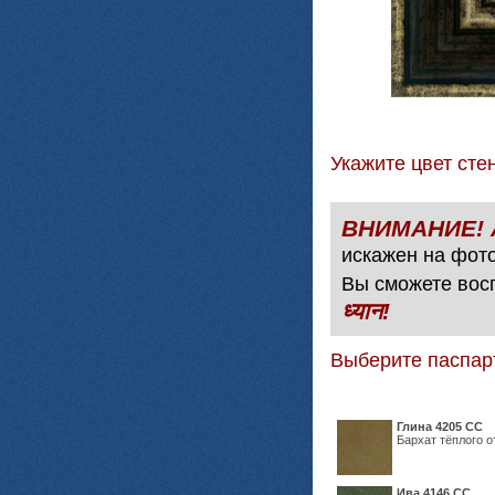
Укажите цвет с
искажен на фото
Вы сможете вос
ध्यान!
Выберите паспар
Глина 4205 СС
Бархат тёплого о
Ива 4146 СС