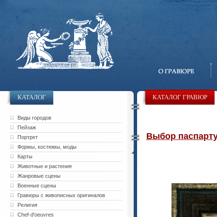
КАТАЛОГ
КАТАЛОГ ГРАВЮР
Виды городов
Пейзаж
Выбор паспарту 
Портрет
Формы, костюмы, моды
Карты
Животные и растения
Жанровые сцены
Военные сцены
Гравюры с живописных оригиналов
Религия
Chef-d'oeuvres