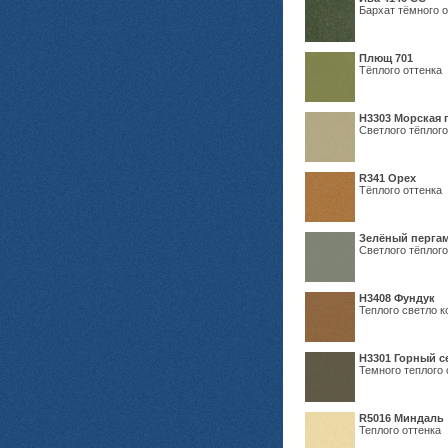
Бархат тёмного о
Плющ 701
Тёплого оттенка
H3303 Морская 
Светлого тёплого
R341 Орех
Тёплого оттенка
Зелёный пергам
Светлого тёплого
Н3408 Фундук
Теплого светло к
Н3301 Горный 
Темного теплого 
R5016 Миндаль
Теплого оттенка