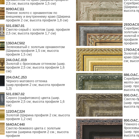
Серебрис
2,5 см; высота профиля 1,5 см)
(Ширина 
809OAC111
высота п
Темное золото с орнаментом по
внешнему и внутреннему краю (Ширина
профиля 2 см; высота профиля 1,8 см)
293OAC0
501.0367.01
Серебрис
Светло-серый с золотом (шир. профиля
золотым 
2,5 см; высота профиля 1,7 см)
золотой 
профиля 
135OAC502
профиля 
Зеленоватый с золотым орнаментом
176OAC4
(Ширина профиля 1,5 см; высота
Золотой 
профиля 1,5 см)
краю (Ши
244.ОАС.019
см; высо
Золотой с бронзовым оттенком (шир.
профиля 2,5 см; высота профиля 1,6
см)
886.ОАС.
204.OAC.253
Серебрян
Чёрного матового оттенка
желто-зе
(шир.профиля 2 см; высота профиля
(шир. про
1,3)
высота п
501.0367.02
800.ОАС.
Серого (графитового) цвета (шир.
Светло-б
профиля 2,5 см; высота профиля 1,6
(шир. про
см)
высота п
122OAC224
Золотой (Ширина профиля 2 см; высота
профиля 1,2 см)
800.ОАС.
Тёмного 
564ОАС440
бронзовы
Светло-бежевого цвета с золотым
(шир. про
кантом (ширина профиля 2 см.; высота
высота п
профиля