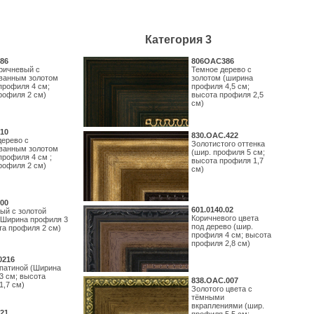
Категория 3
86
806OAC386
ричневый с
Темное дерево с
ванным золотом
золотом (ширина
профиля 4 см;
профиля 4,5 см;
рофиля 2 см)
высота профиля 2,5
см)
10
830.ОАС.422
дерево с
Золотистого оттенка
ванным золотом
(шир. профиля 5 см;
профиля 4 см ;
высота профиля 1,7
рофиля 2 см)
см)
00
601.0140.02
ый с золотой
Коричневого цвета
(Ширина профиля 3
под дерево (шир.
та профиля 2 см)
профиля 4 см; высота
профиля 2,8 см)
0216
 патиной (Ширина
3 см; высота
838.ОАС.007
1,7 см)
Золотого цвета с
тёмными
вкраплениями (шир.
21