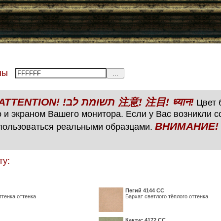
тены
ВНИМАНИЕ! ATTENTION! !תשומת לב 注意! 注目! ध्यान!
Цвет б
 и экраном Вашего монитора. Если у Вас возникли 
ВНИМАНИЕ! ATTENTIO
пользоваться реальными образцами.
ту:
Пегий 4144 СС
ттенка оттенка
Бархат светлого тёплого оттенка
Кактус 4172 СС