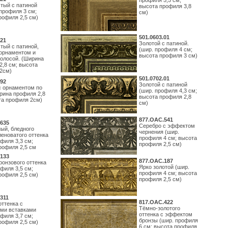
профиля 5,5 см;
тый с патиной
высота профиля 3,8
профиля 3 см;
см)
рофиля 2,5 см)
501.0603.01
21
Золотой с патиной.
тый с патиной,
(шир. профиля 4 см;
орнаментом и
высота профиля 3 см)
полосой. (Ширина
2,8 см; высота
2см)
501.0702.01
92
Золотой с патиной
с орнаментом по
(шир. профиля 4,3 см;
рина профиля 2,8
высота профиля 2,8
та профиля 2см)
см)
877.ОАС.541
635
Серебро с эффектом
ый, бледного
чернения (шир.
леноватого оттенка
профиля 4 см; высота
филя 3,3 см;
профиля 2,5 см)
рофиля 2,5 см
133
877.ОАС.187
ронзового оттенка
Ярко золотой (шир.
филя 3,5 см;
профиля 4 см; высота
рофиля 2,5 см)
профиля 2,5 см)
311
817.ОАС.422
оттенка с
Тёмно-золотого
ми вставками
оттенка с эффектом
филя 3,7 см;
бронзы (шир. профиля
рофиля 2,5 см)
6 см; высота профиля