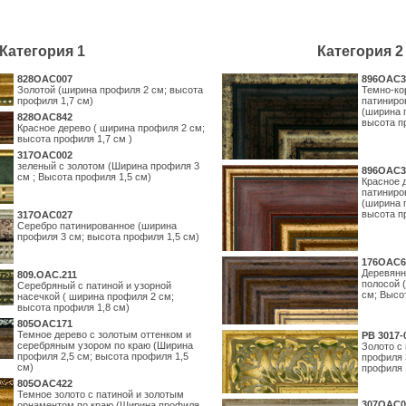
Категория 1
Категория 2
828OAC007
896OAC3
Золотой (ширина профиля 2 см; высота
Темно-ко
профиля 1,7 см)
патиниро
(ширина 
828OAC842
высота п
Красное дерево ( ширина профиля 2 см;
высота профиля 1,7 см )
317OAC002
зеленый с золотом (Ширина профиля 3
896OAC3
см ; Высота профиля 1,5 см)
Красное 
патиниро
(ширина 
высота п
317OAC027
Серебро патинированное (ширина
профиля 3 см; высота профиля 1,5 см)
176OAC6
Деревянн
809.ОАС.211
полосой 
Серебряный с патиной и узорной
см; Высо
насечкой ( ширина профиля 2 см;
высота профиля 1,8 см)
805OAC171
Темное дерево с золотым оттенком и
PB 3017-
серебряным узором по краю (Ширина
Золото с
профиля 2,5 см; высота профиля 1,5
профиля 
см)
профиля 
805OAC422
Темное золото с патиной и золотым
307OAC0
орнаментом по краю (Ширина профиля