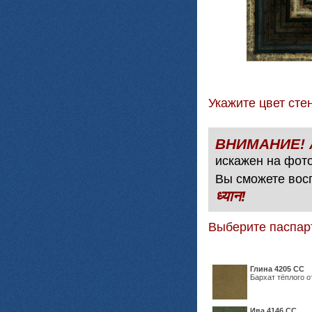
Укажите цвет с
искажен на фото
Вы сможете вос
ध्यान!
Выберите паспар
Глина 4205 СС
Бархат тёплого о
Ива 4146 СС