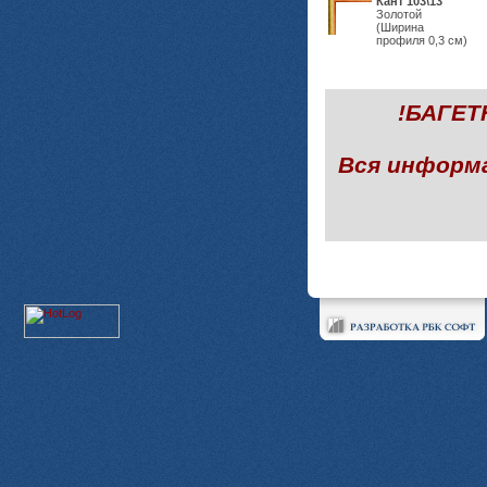
Кант 103\13
Золотой
(Ширина
профиля 0,3 см)
!БАГЕ
Вся информ