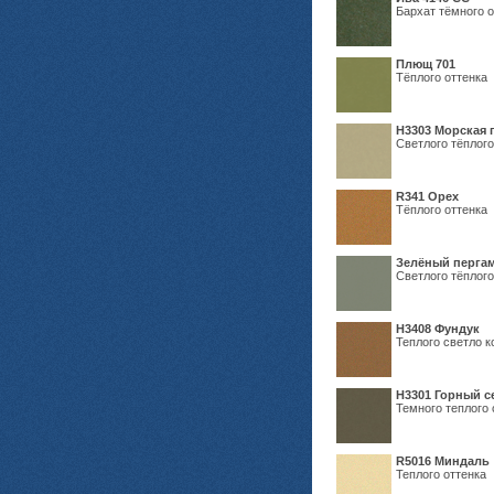
Бархат тёмного о
Плющ 701
Тёплого оттенка
H3303 Морская 
Светлого тёплого
R341 Орех
Тёплого оттенка
Зелёный пергам
Светлого тёплого
Н3408 Фундук
Теплого светло к
Н3301 Горный 
Темного теплого 
R5016 Миндаль
Теплого оттенка