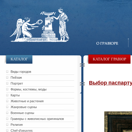
КАТАЛОГ
КАТАЛОГ ГРАВЮР
Виды городов
Пейзаж
Выбор паспарту 
Портрет
Формы, костюмы, моды
Карты
Животные и растения
Жанровые сцены
Военные сцены
Гравюры с живописных оригиналов
Религия
Chef-d'oeuvres