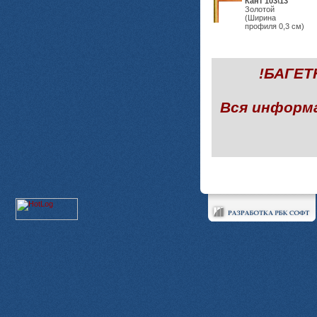
Кант 103\13
Золотой
(Ширина
профиля 0,3 см)
!БАГЕ
Вся информ