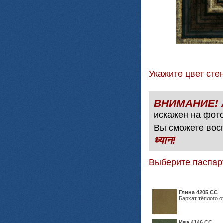
Укажите цвет с
искажен на фото
Вы сможете вос
ध्यान!
Выберите паспар
Глина 4205 СС
Бархат тёплого о
Ива 4146 СС