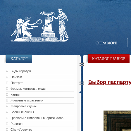
КАТАЛОГ
КАТАЛОГ ГРАВЮР
Виды городов
Пейзаж
Выбор паспарту 
Портрет
Формы, костюмы, моды
Карты
Животные и растения
Жанровые сцены
Военные сцены
Гравюры с живописных оригиналов
Религия
Chef-d'oeuvres