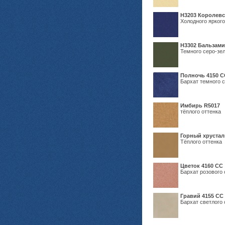
Н3203 Королевс
Холодного яркого
Н3302 Бальзам
Темного серо-зел
Полночь 4150 С
Бархат темного с
Имбирь R5017
тёплого оттенка
Горный хрустал
Тёплого оттенка
Цветок 4160 СС
Бархат розового 
Гравий 4155 СС
Бархат светлого 