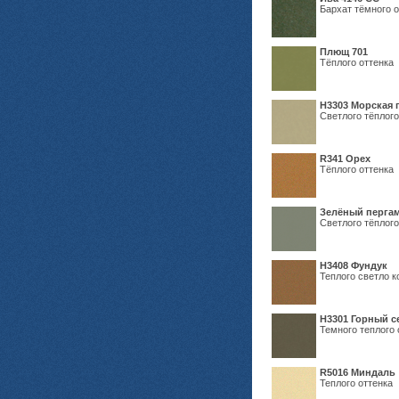
Бархат тёмного о
Плющ 701
Тёплого оттенка
H3303 Морская 
Светлого тёплого
R341 Орех
Тёплого оттенка
Зелёный пергам
Светлого тёплого
Н3408 Фундук
Теплого светло к
Н3301 Горный 
Темного теплого 
R5016 Миндаль
Теплого оттенка