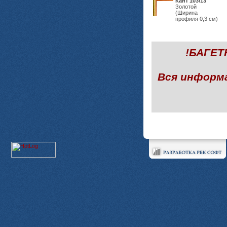
Кант 103\13
Золотой
(Ширина
профиля 0,3 см)
!БАГЕ
Вся информ