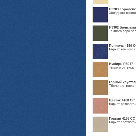
Н3203 Королевс
Холодного яркого
Н3302 Бальзам
Темного серо-зел
Полночь 4150 С
Бархат темного с
Имбирь R5017
тёплого оттенка
Горный хрустал
Тёплого оттенка
Цветок 4160 СС
Бархат розового 
Гравий 4155 СС
Бархат светлого 