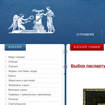
КАТАЛОГ
КАТАЛОГ ГРАВЮР
Виды городов
Пейзаж
Выбор паспарту 
Портрет
Формы, костюмы, моды
Карты
Животные и растения
Жанровые сцены
Военные сцены
Гравюры с живописных оригиналов
Религия
Chef-d'oeuvres