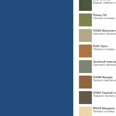
Бархат тёмного о
Плющ 701
Тёплого оттенка
H3303 Морская 
Светлого тёплого
R341 Орех
Тёплого оттенка
Зелёный пергам
Светлого тёплого
Н3408 Фундук
Теплого светло к
Н3301 Горный 
Темного теплого 
R5016 Миндаль
Теплого оттенка