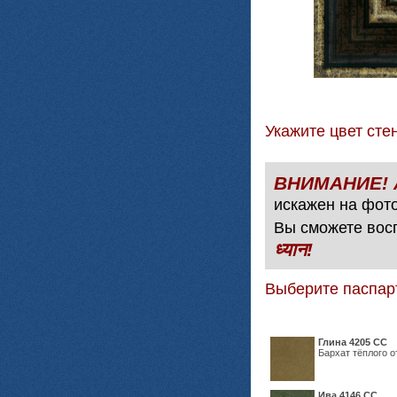
Укажите цвет с
искажен на фото
Вы сможете вос
ध्यान!
Выберите паспар
Глина 4205 СС
Бархат тёплого о
Ива 4146 СС