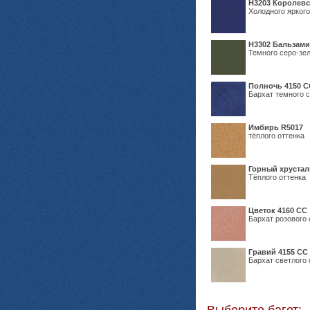
Н3203 Королевс
Холодного яркого
Н3302 Бальзам
Темного серо-зел
Полночь 4150 С
Бархат темного с
Имбирь R5017
тёплого оттенка
Горный хрустал
Тёплого оттенка
Цветок 4160 СС
Бархат розового 
Гравий 4155 СС
Бархат светлого 