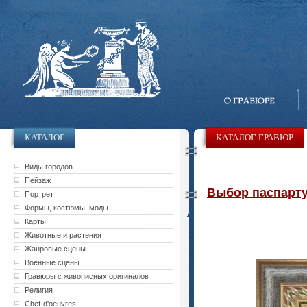
КАТАЛОГ
КАТАЛОГ ГРАВЮР
Виды городов
Пейзаж
Выбор паспарту 
Портрет
Формы, костюмы, моды
Карты
Животные и растения
Жанровые сцены
Военные сцены
Гравюры с живописных оригиналов
Религия
Chef-d'oeuvres