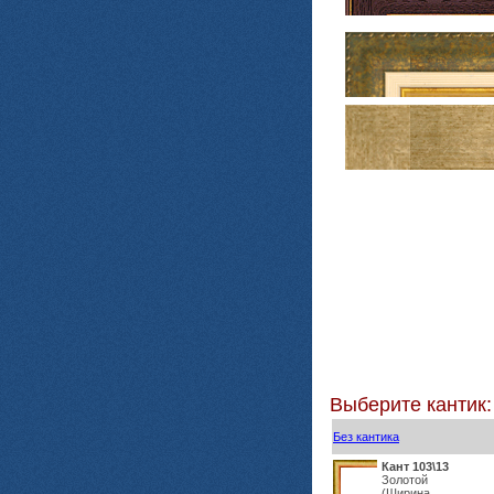
Выберите кантик:
Без кантика
Кант 103\13
Золотой
(Ширина